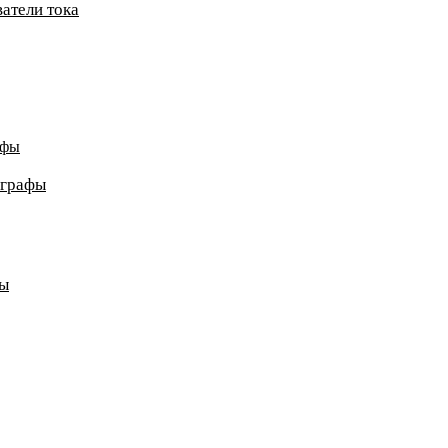
атели тока
афы
ографы
ды