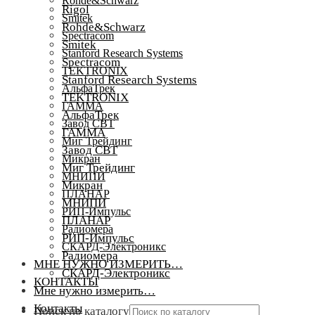
Rohde&Schwarz
Rigol
Smitek
Rohde&Schwarz
Spectracom
Smitek
Stanford Research Systems
Spectracom
TEKTRONIX
Stanford Research Systems
АльфаТрек
TEKTRONIX
ГАММА
АльфаТрек
Завод СВТ
ГАММА
Миг Трейдинг
Завод СВТ
Микран
Миг Трейдинг
МНИПИ
Микран
ПЛАНАР
МНИПИ
РИП-Импульс
ПЛАНАР
Радиомера
РИП-Импульс
СКАРД-Электроникс
Радиомера
МНЕ НУЖНО ИЗМЕРИТЬ…
СКАРД-Электроникс
КОНТАКТЫ
Мне нужно измерить…
Контакты
Поиск по каталогу