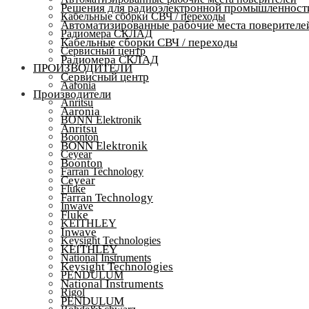
Решения для радиоэлектронной промышленност
Кабельные сборки СВЧ / переходы
Автоматизированные рабочие места поверителе
Радиомера СКЛАД
Кабельные сборки СВЧ / переходы
Сервисный центр
Радиомера СКЛАД
ПРОИЗВОДИТЕЛИ
Сервисный центр
Aaronia
Производители
Anritsu
Aaronia
BONN Elektronik
Anritsu
Boonton
BONN Elektronik
Ceyear
Boonton
Farran Technology
Ceyear
Fluke
Farran Technology
Inwave
Fluke
KEITHLEY
Inwave
Keysight Technologies
KEITHLEY
National Instruments
Keysight Technologies
PENDULUM
National Instruments
Rigol
PENDULUM