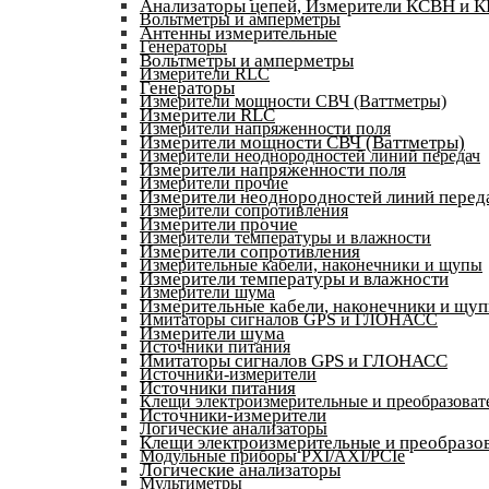
Анализаторы цепей, Измерители КСВН и 
Вольтметры и амперметры
Антенны измерительные
Генераторы
Вольтметры и амперметры
Измерители RLC
Генераторы
Измерители мощности СВЧ (Ваттметры)
Измерители RLC
Измерители напряженности поля
Измерители мощности СВЧ (Ваттметры)
Измерители неоднородностей линий передач
Измерители напряженности поля
Измерители прочие
Измерители неоднородностей линий перед
Измерители сопротивления
Измерители прочие
Измерители температуры и влажности
Измерители сопротивления
Измерительные кабели, наконечники и щупы
Измерители температуры и влажности
Измерители шума
Измерительные кабели, наконечники и щу
Имитаторы сигналов GPS и ГЛОНАСС
Измерители шума
Источники питания
Имитаторы сигналов GPS и ГЛОНАСС
Источники-измерители
Источники питания
Клещи электроизмерительные и преобразоват
Источники-измерители
Логические анализаторы
Клещи электроизмерительные и преобразов
Модульные приборы PXI/AXI/PCIe
Логические анализаторы
Мультиметры