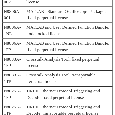
002
license
N8806A-
MATLAB - Standard Oscilloscope Package,
001
fixed perpetual license
N8806A-
MATLAB and User Defined Function Bundle,
1NL
node locked license
N8806A-
MATLAB and User Defined Function Bundle,
1FP
fixed perpetual license
N8833A-
Crosstalk Analysis Tool, fixed perpetual
1FP
license
N8833A-
Crosstalk Analysis Tool, transportable
1TP
perpetual license
N8825A-
10/100 Ethernet Protocol Triggering and
1FP
Decode, fixed perpetual license
N8825A-
10/100 Ethernet Protocol Triggering and
1TP
Decode, transportable perpetual license