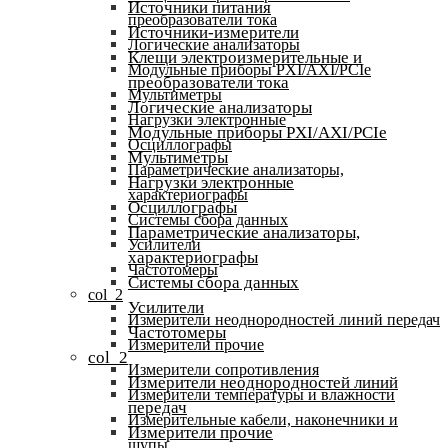
Источники питания
преобразователи тока
Источники-измерители
Логические анализаторы
Клещи электроизмерительные и
Модульные приборы PXI/AXI/PCIe
преобразователи тока
Мультиметры
Логические анализаторы
Нагрузки электронные
Модульные приборы PXI/AXI/PCIe
Осциллографы
Мультиметры
Параметрические анализаторы,
Нагрузки электронные
характериографы
Осциллографы
Системы сбора данных
Параметрические анализаторы,
Усилители
характериографы
Частотомеры
Системы сбора данных
col_2
Усилители
Измерители неоднородностей линий передач
Частотомеры
Измерители прочие
col_2
Измерители сопротивления
Измерители неоднородностей линий
Измерители температуры и влажности
передач
Измерительные кабели, наконечники и
Измерители прочие
щупы