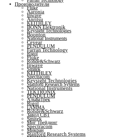
Farran Technology
Производители
Fluke
Aaronia
Inwave
Anritsu
KEITHLEY
BONN Elektronik
Keysight Technologies
Boonton
National Instruments
Ceyear
PENDULUM
Farran Technology
Rigol
Fluke
Rohde&Schwarz
Inwave
Smitek
KEITHLEY
Spectracom
Keysight Technologies
Stanford Research Systems
National Instruments
TEKTRONIX
PENDULUM
АльфаТрек
Rigol
ГАММА
Rohde&Schwarz
Завод СВТ
Smitek
Миг Трейдинг
Spectracom
Микран
Stanford Research Systems