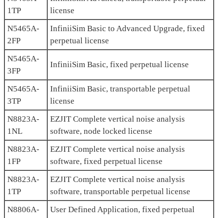
1TP
license
N5465A-
InfiniiSim Basic to Advanced Upgrade, fixed
2FP
perpetual license
N5465A-
InfiniiSim Basic, fixed perpetual license
3FP
N5465A-
InfiniiSim Basic, transportable perpetual
3TP
license
N8823A-
EZJIT Complete vertical noise analysis
1NL
software, node locked license
N8823A-
EZJIT Complete vertical noise analysis
1FP
software, fixed perpetual license
N8823A-
EZJIT Complete vertical noise analysis
1TP
software, transportable perpetual license
N8806A-
User Defined Application, fixed perpetual