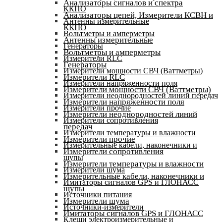
Анализаторы сигналов и спектра
ККПО
Анализаторы цепей, Измерители КСВН и
Антенны измерительные
ККПО
Вольтметры и амперметры
Антенны измерительные
Генераторы
Вольтметры и амперметры
Измерители RLC
Генераторы
Измерители мощности СВЧ (Ваттметры)
Измерители RLC
Измерители напряженности поля
Измерители мощности СВЧ (Ваттметры)
Измерители неоднородностей линий передач
Измерители напряженности поля
Измерители прочие
Измерители неоднородностей линий
Измерители сопротивления
передач
Измерители температуры и влажности
Измерители прочие
Измерительные кабели, наконечники и
Измерители сопротивления
щупы
Измерители температуры и влажности
Измерители шума
Измерительные кабели, наконечники и
Имитаторы сигналов GPS и ГЛОНАСС
щупы
Источники питания
Измерители шума
Источники-измерители
Имитаторы сигналов GPS и ГЛОНАСС
Клещи электроизмерительные и