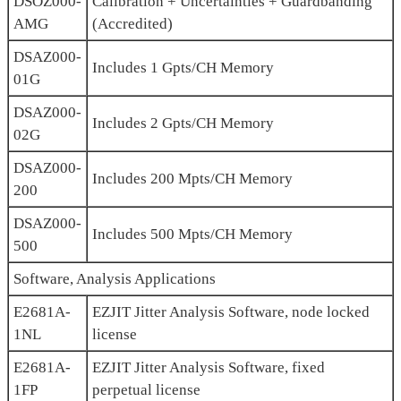
DSOZ000-
Calibration + Uncertainties + Guardbanding
AMG
(Accredited)
DSAZ000-
Includes 1 Gpts/CH Memory
01G
DSAZ000-
Includes 2 Gpts/CH Memory
02G
DSAZ000-
Includes 200 Mpts/CH Memory
200
DSAZ000-
Includes 500 Mpts/CH Memory
500
Software, Analysis Applications
E2681A-
EZJIT Jitter Analysis Software, node locked
1NL
license
E2681A-
EZJIT Jitter Analysis Software, fixed
1FP
perpetual license