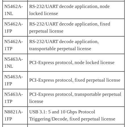
N5462A-
RS-232/UART decode application, node
1NL
locked license
N5462A-
RS-232/UART decode application, fixed
1FP
perpetual license
N5462A-
RS-232/UART decode application,
1TP
transportable perpetual license
N5463A-
PCI-Express protocol, node locked license
1NL
N5463A-
PCI-Express protocol, fixed perpetual license
1FP
N5463A-
PCI-Express protocol, transportable perpetual
1TP
license
N8821A-
USB 3.1: 5 and 10 Gbps Protocol
1FP
Triggering/Decode, fixed perpetual license