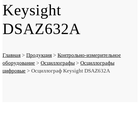
Keysight
DSAZ632A
Главная
>
Продукция
>
Контрольно-измерительное
оборудование
>
Осциллографы
>
Осциллографы
цифровые
>
Осциллограф Keysight DSAZ632A