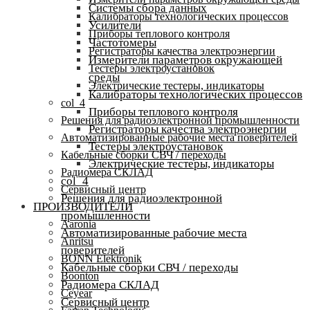
Системы сбора данных
Калибраторы технологических процессов
Усилители
Приборы теплового контроля
Частотомеры
Регистраторы качества электроэнергии
Измерители параметров окружающей
Тестеры электроустановок
среды
Электрические тестеры, индикаторы
Калибраторы технологических процессов
col_4
Приборы теплового контроля
Решения для радиоэлектронной промышленности
Регистраторы качества электроэнергии
Автоматизированные рабочие места поверителей
Тестеры электроустановок
Кабельные сборки СВЧ / переходы
Электрические тестеры, индикаторы
Радиомера СКЛАД
col_4
Сервисный центр
Решения для радиоэлектронной
ПРОИЗВОДИТЕЛИ
промышленности
Aaronia
Автоматизированные рабочие места
Anritsu
поверителей
BONN Elektronik
Кабельные сборки СВЧ / переходы
Boonton
Радиомера СКЛАД
Ceyear
Сервисный центр