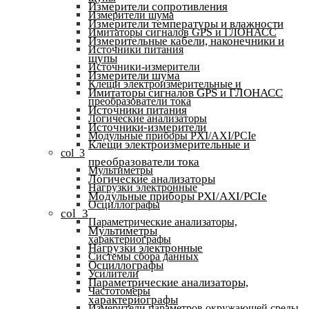
Измерители сопротивления
Измерители шума
Измерители температуры и влажности
Имитаторы сигналов GPS и ГЛОНАСС
Измерительные кабели, наконечники и
Источники питания
щупы
Источники-измерители
Измерители шума
Клещи электроизмерительные и
Имитаторы сигналов GPS и ГЛОНАСС
преобразователи тока
Источники питания
Логические анализаторы
Источники-измерители
Модульные приборы PXI/AXI/PCIe
Клещи электроизмерительные и
col_3
преобразователи тока
Мультиметры
Логические анализаторы
Нагрузки электронные
Модульные приборы PXI/AXI/PCIe
Осциллографы
col_3
Параметрические анализаторы,
Мультиметры
характериографы
Нагрузки электронные
Системы сбора данных
Осциллографы
Усилители
Параметрические анализаторы,
Частотомеры
характериографы
Измерители параметров окружающей среды