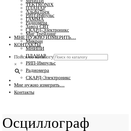
МНИПИ
TEKTRONIX
ПЛАНАР
АльфаТрек
РИП-Импульс
ГАММА
Радиомера
Завод СВТ
СКАРД-Электроникс
Миг Трейдинг
МНЕ НУЖНО ИЗМЕРИТЬ…
Микран
КОНТАКТЫ
МНИПИ
ПЛАНАР
Поиск по каталогу
РИП-Импульс
×
Радиомера
СКАРД-Электроникс
Мне нужно измерить…
Контакты
Осциллограф