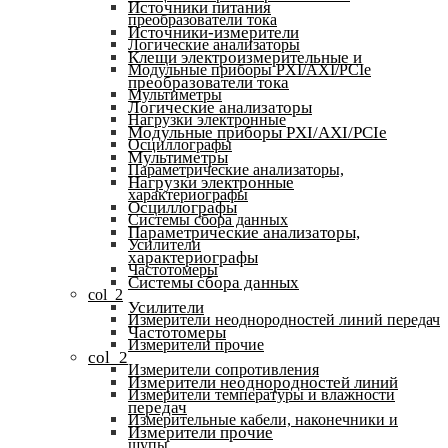
Источники питания
преобразователи тока
Источники-измерители
Логические анализаторы
Клещи электроизмерительные и
Модульные приборы PXI/AXI/PCIe
преобразователи тока
Мультиметры
Логические анализаторы
Нагрузки электронные
Модульные приборы PXI/AXI/PCIe
Осциллографы
Мультиметры
Параметрические анализаторы,
Нагрузки электронные
характериографы
Осциллографы
Системы сбора данных
Параметрические анализаторы,
Усилители
характериографы
Частотомеры
Системы сбора данных
col_2
Усилители
Измерители неоднородностей линий передач
Частотомеры
Измерители прочие
col_2
Измерители сопротивления
Измерители неоднородностей линий
Измерители температуры и влажности
передач
Измерительные кабели, наконечники и
Измерители прочие
щупы