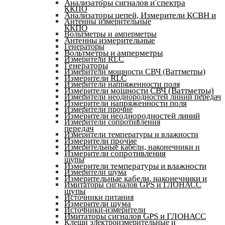
Анализаторы сигналов и спектра
ККПО
Анализаторы цепей, Измерители КСВН и
Антенны измерительные
ККПО
Вольтметры и амперметры
Антенны измерительные
Генераторы
Вольтметры и амперметры
Измерители RLC
Генераторы
Измерители мощности СВЧ (Ваттметры)
Измерители RLC
Измерители напряженности поля
Измерители мощности СВЧ (Ваттметры)
Измерители неоднородностей линий передач
Измерители напряженности поля
Измерители прочие
Измерители неоднородностей линий
Измерители сопротивления
передач
Измерители температуры и влажности
Измерители прочие
Измерительные кабели, наконечники и
Измерители сопротивления
щупы
Измерители температуры и влажности
Измерители шума
Измерительные кабели, наконечники и
Имитаторы сигналов GPS и ГЛОНАСС
щупы
Источники питания
Измерители шума
Источники-измерители
Имитаторы сигналов GPS и ГЛОНАСС
Клещи электроизмерительные и