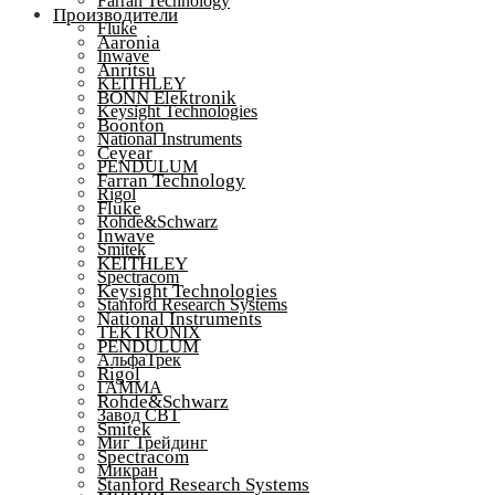
Farran Technology
Производители
Fluke
Aaronia
Inwave
Anritsu
KEITHLEY
BONN Elektronik
Keysight Technologies
Boonton
National Instruments
Ceyear
PENDULUM
Farran Technology
Rigol
Fluke
Rohde&Schwarz
Inwave
Smitek
KEITHLEY
Spectracom
Keysight Technologies
Stanford Research Systems
National Instruments
TEKTRONIX
PENDULUM
АльфаТрек
Rigol
ГАММА
Rohde&Schwarz
Завод СВТ
Smitek
Миг Трейдинг
Spectracom
Микран
Stanford Research Systems