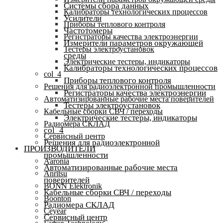
Системы сбора данных
Калибраторы технологических процессов
Усилители
Приборы теплового контроля
Частотомеры
Регистраторы качества электроэнергии
Измерители параметров окружающей
Тестеры электроустановок
среды
Электрические тестеры, индикаторы
Калибраторы технологических процессов
col_4
Приборы теплового контроля
Решения для радиоэлектронной промышленности
Регистраторы качества электроэнергии
Автоматизированные рабочие места поверителей
Тестеры электроустановок
Кабельные сборки СВЧ / переходы
Электрические тестеры, индикаторы
Радиомера СКЛАД
col_4
Сервисный центр
Решения для радиоэлектронной
ПРОИЗВОДИТЕЛИ
промышленности
Aaronia
Автоматизированные рабочие места
Anritsu
поверителей
BONN Elektronik
Кабельные сборки СВЧ / переходы
Boonton
Радиомера СКЛАД
Ceyear
Сервисный центр