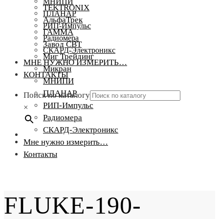
МНИПИ
TEKTRONIX
ПЛАНАР
АльфаТрек
РИП-Импульс
ГАММА
Радиомера
Завод СВТ
СКАРД-Электроникс
Миг Трейдинг
МНЕ НУЖНО ИЗМЕРИТЬ…
Микран
КОНТАКТЫ
МНИПИ
ПЛАНАР
Поиск по каталогу
РИП-Импульс
×
Радиомера
СКАРД-Электроникс
Мне нужно измерить…
Контакты
FLUKE-190-