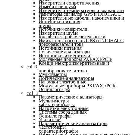
Измерители сопротивления
Измерители шума
Измерители температуры и влажности
Имитаторы сигналов GPS и ГЛОНАСС
Измерительные кабели, наконечники и
Источники питания
щупы
Источники-измерители
Измерители шума
Клещи электроизмерительные и
Имитаторы сигналов GPS и ГЛОНАСС
преобразователи тока
Источники питания
Логические анализаторы
Источники-измерители
Модульные приборы PXI/AXI/PCIe
Клещи электроизмерительные и
col_3
преобразователи тока
Мультиметры
Логические анализаторы
Нагрузки электронные
Модульные приборы PXI/AXI/PCIe
Осциллографы
col_3
Параметрические анализаторы,
Мультиметры
характериографы
Нагрузки электронные
Системы сбора данных
Осциллографы
Усилители
Параметрические анализаторы,
Частотомеры
характериографы
Измерители параметров окружающей среды