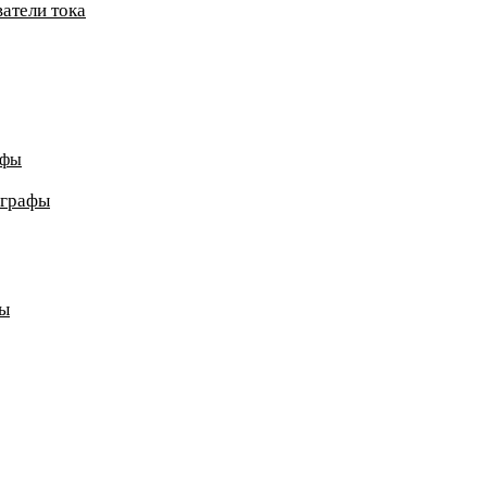
атели тока
афы
ографы
ды