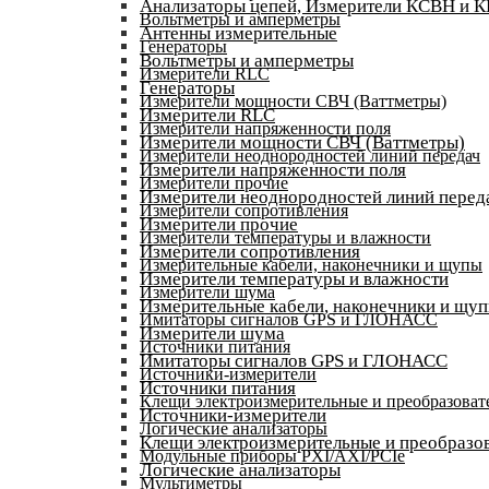
Анализаторы цепей, Измерители КСВН и 
Вольтметры и амперметры
Антенны измерительные
Генераторы
Вольтметры и амперметры
Измерители RLC
Генераторы
Измерители мощности СВЧ (Ваттметры)
Измерители RLC
Измерители напряженности поля
Измерители мощности СВЧ (Ваттметры)
Измерители неоднородностей линий передач
Измерители напряженности поля
Измерители прочие
Измерители неоднородностей линий перед
Измерители сопротивления
Измерители прочие
Измерители температуры и влажности
Измерители сопротивления
Измерительные кабели, наконечники и щупы
Измерители температуры и влажности
Измерители шума
Измерительные кабели, наконечники и щу
Имитаторы сигналов GPS и ГЛОНАСС
Измерители шума
Источники питания
Имитаторы сигналов GPS и ГЛОНАСС
Источники-измерители
Источники питания
Клещи электроизмерительные и преобразоват
Источники-измерители
Логические анализаторы
Клещи электроизмерительные и преобразов
Модульные приборы PXI/AXI/PCIe
Логические анализаторы
Мультиметры