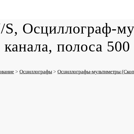
/S, Осциллограф-му
 канала, полоса 50
ование
>
Осциллографы
>
Осциллографы-мультиметры (Ско