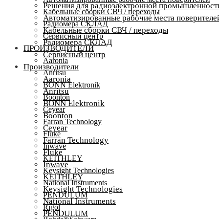
Решения для радиоэлектронной промышленност
Кабельные сборки СВЧ / переходы
Автоматизированные рабочие места поверителе
Радиомера СКЛАД
Кабельные сборки СВЧ / переходы
Сервисный центр
Радиомера СКЛАД
ПРОИЗВОДИТЕЛИ
Сервисный центр
Aaronia
Производители
Anritsu
Aaronia
BONN Elektronik
Anritsu
Boonton
BONN Elektronik
Ceyear
Boonton
Farran Technology
Ceyear
Fluke
Farran Technology
Inwave
Fluke
KEITHLEY
Inwave
Keysight Technologies
KEITHLEY
National Instruments
Keysight Technologies
PENDULUM
National Instruments
Rigol
PENDULUM