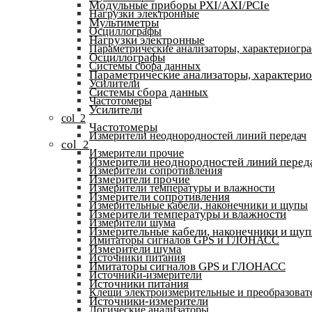
Модульные приборы PXI/AXI/PCIe
Нагрузки электронные
Мультиметры
Осциллографы
Нагрузки электронные
Параметрические анализаторы, характериогр
Осциллографы
Системы сбора данных
Параметрические анализаторы, характери
Усилители
Системы сбора данных
Частотомеры
Усилители
col_2
Частотомеры
Измерители неоднородностей линий передач
col_2
Измерители прочие
Измерители неоднородностей линий перед
Измерители сопротивления
Измерители прочие
Измерители температуры и влажности
Измерители сопротивления
Измерительные кабели, наконечники и щупы
Измерители температуры и влажности
Измерители шума
Измерительные кабели, наконечники и щу
Имитаторы сигналов GPS и ГЛОНАСС
Измерители шума
Источники питания
Имитаторы сигналов GPS и ГЛОНАСС
Источники-измерители
Источники питания
Клещи электроизмерительные и преобразоват
Источники-измерители
Логические анализаторы