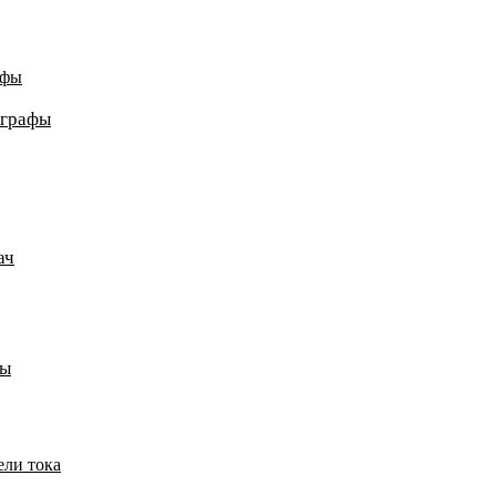
афы
ографы
ач
пы
ели тока