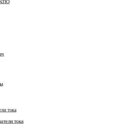
ККПО
ач
пы
ели тока
атели тока