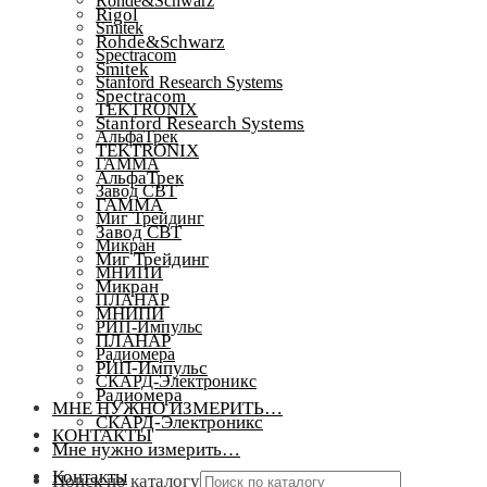
Rohde&Schwarz
Rigol
Smitek
Rohde&Schwarz
Spectracom
Smitek
Stanford Research Systems
Spectracom
TEKTRONIX
Stanford Research Systems
АльфаТрек
TEKTRONIX
ГАММА
АльфаТрек
Завод СВТ
ГАММА
Миг Трейдинг
Завод СВТ
Микран
Миг Трейдинг
МНИПИ
Микран
ПЛАНАР
МНИПИ
РИП-Импульс
ПЛАНАР
Радиомера
РИП-Импульс
СКАРД-Электроникс
Радиомера
МНЕ НУЖНО ИЗМЕРИТЬ…
СКАРД-Электроникс
КОНТАКТЫ
Мне нужно измерить…
Контакты
Поиск по каталогу