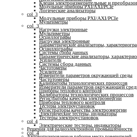
Клещи электроизмерительные и преобразов
Модульные приборы PXI/AXI/PCIe
Логические анализаторы
col_3
Модульные приборы PXI/AXI/PCIe
Мультиметры
col_3
Нагрузки электронные
Мультиметры
Осциллографы
Нагрузки электронные
Параметрические анализаторы, характериогр
Осциллографы
Системы сбора данных
Параметрические анализаторы, характери
Усилители
Системы сбора данных
Частотомеры
Усилители
Измерители параметров окружающей среды
Частотомеры
Калибраторы технологических процессов
Измерители параметров окружающей сре
Приборы теплового контроля
Калибраторы технологических процессов
Регистраторы качества электроэнергии
Приборы теплового контроля
Тестеры электроустановок
Регистраторы качества электроэнергии
Электрические тестеры, индикаторы
Тестеры электроустановок
col_4
Электрические тестеры, индикаторы
Решения для радиоэлектронной промышленности
col_4
Автоматизированные рабочие места поверителей