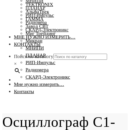
МНИПИ
TEKTRONIX
ПЛАНАР
АльфаТрек
РИП-Импульс
ГАММА
Радиомера
Завод СВТ
СКАРД-Электроникс
Миг Трейдинг
МНЕ НУЖНО ИЗМЕРИТЬ…
Микран
КОНТАКТЫ
МНИПИ
ПЛАНАР
Поиск по каталогу
РИП-Импульс
×
Радиомера
СКАРД-Электроникс
Мне нужно измерить…
Контакты
Осциллограф С1-