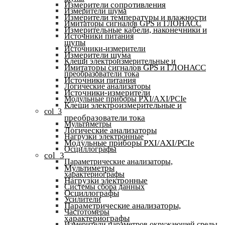
Измерители сопротивления
Измерители шума
Измерители температуры и влажности
Имитаторы сигналов GPS и ГЛОНАСС
Измерительные кабели, наконечники и
Источники питания
щупы
Источники-измерители
Измерители шума
Клещи электроизмерительные и
Имитаторы сигналов GPS и ГЛОНАСС
преобразователи тока
Источники питания
Логические анализаторы
Источники-измерители
Модульные приборы PXI/AXI/PCIe
Клещи электроизмерительные и
col_3
преобразователи тока
Мультиметры
Логические анализаторы
Нагрузки электронные
Модульные приборы PXI/AXI/PCIe
Осциллографы
col_3
Параметрические анализаторы,
Мультиметры
характериографы
Нагрузки электронные
Системы сбора данных
Осциллографы
Усилители
Параметрические анализаторы,
Частотомеры
характериографы
Измерители параметров окружающей среды