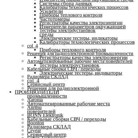
Системы сбора данных
Калибраторы технологических процессов
Усилители
Приборы теплового контроля
Частотомеры
Регистраторы качества электроэнергии
Измерители параметров окружающей
Тестеры электроустановок
среды
Электрические тестеры, индикаторы
Калибраторы технологических процессов
col_4
Приборы теплового контроля
Решения для радиоэлектронной промышленности
Регистраторы качества электроэнергии
Автоматизированные рабочие места поверителей
Тестеры электроустановок
Кабельные сборки СВЧ / переходы
Электрические тестеры, индикаторы
Радиомера СКЛАД
col_4
Сервисный центр
Решения для радиоэлектронной
ПРОИЗВОДИТЕЛИ
промышленности
Aaronia
Автоматизированные рабочие места
Anritsu
поверителей
BONN Elektronik
Кабельные сборки СВЧ / переходы
Boonton
Радиомера СКЛАД
Ceyear
Сервисный центр