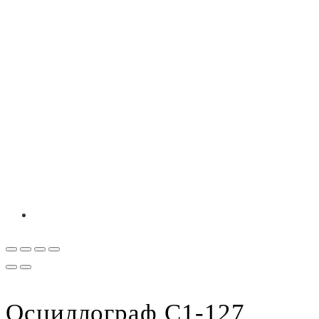
Осциллограф С1-127