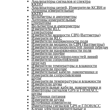
Анализаторы сигналов и спектра
ККПО
Анализаторы цепей, Измерители КСВН и
Антенны измерительные
ККПО
Вольтметры и амперметры
Антенны измерительные
Генераторы
Вольтметры и амперметры
Измерители RLC
Генераторы
Измерители мощности СВЧ (Ваттметры)
Измерители RLC
Измерители напряженности поля
Измерители мощности СВЧ (Ваттметры)
Измерители неоднородностей линий передач
Измерители напряженности поля
Измерители прочие
Измерители неоднородностей линий
Измерители сопротивления
передач
Измерители температуры и влажности
Измерители прочие
Измерительные кабели, наконечники и
Измерители сопротивления
щупы
Измерители температуры и влажности
Измерители шума
Измерительные кабели, наконечники и
Имитаторы сигналов GPS и ГЛОНАСС
щупы
Источники питания
Измерители шума
Источники-измерители
Имитаторы сигналов GPS и ГЛОНАСС
Клещи электроизмерительные и