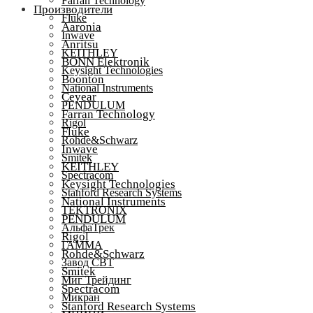
Farran Technology
Производители
Fluke
Aaronia
Inwave
Anritsu
KEITHLEY
BONN Elektronik
Keysight Technologies
Boonton
National Instruments
Ceyear
PENDULUM
Farran Technology
Rigol
Fluke
Rohde&Schwarz
Inwave
Smitek
KEITHLEY
Spectracom
Keysight Technologies
Stanford Research Systems
National Instruments
TEKTRONIX
PENDULUM
АльфаТрек
Rigol
ГАММА
Rohde&Schwarz
Завод СВТ
Smitek
Миг Трейдинг
Spectracom
Микран
Stanford Research Systems