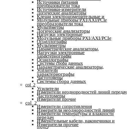
Источники питания
преобразователи тока
Источники-измерители
Логические анализаторы
Клещи электроизмерительные и
Модульные приборы PXI/AXI/PCIe
преобразователи тока
Мультиметры
Логические анализаторы
Нагрузки электронные
Модульные приборы PXI/AXI/PCIe
Осциллографы
Мультиметры
Параметрические анализаторы,
Нагрузки электронные
характериографы
Осциллографы
Системы сбора данных
Параметрические анализаторы,
Усилители
характериографы
Частотомеры
Системы сбора данных
col_2
Усилители
Измерители неоднородностей линий передач
Частотомеры
Измерители прочие
col_2
Измерители сопротивления
Измерители неоднородностей линий
Измерители температуры и влажности
передач
Измерительные кабели, наконечники и
Измерители прочие
щупы