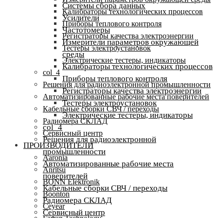
Системы сбора данных
Калибраторы технологических процессов
Усилители
Приборы теплового контроля
Частотомеры
Регистраторы качества электроэнергии
Измерители параметров окружающей
Тестеры электроустановок
среды
Электрические тестеры, индикаторы
Калибраторы технологических процессов
col_4
Приборы теплового контроля
Решения для радиоэлектронной промышленности
Регистраторы качества электроэнергии
Автоматизированные рабочие места поверителей
Тестеры электроустановок
Кабельные сборки СВЧ / переходы
Электрические тестеры, индикаторы
Радиомера СКЛАД
col_4
Сервисный центр
Решения для радиоэлектронной
ПРОИЗВОДИТЕЛИ
промышленности
Aaronia
Автоматизированные рабочие места
Anritsu
поверителей
BONN Elektronik
Кабельные сборки СВЧ / переходы
Boonton
Радиомера СКЛАД
Ceyear
Сервисный центр