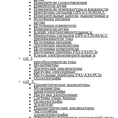
Измерители сопротивления
Измерители шума
Измерители температуры и влажности
Имитаторы сигналов GPS и ГЛОНАСС
Измерительные кабели, наконечники и
Источники питания
щупы
Источники-измерители
Измерители шума
Клещи электроизмерительные и
Имитаторы сигналов GPS и ГЛОНАСС
преобразователи тока
Источники питания
Логические анализаторы
Источники-измерители
Модульные приборы PXI/AXI/PCIe
Клещи электроизмерительные и
col_3
преобразователи тока
Мультиметры
Логические анализаторы
Нагрузки электронные
Модульные приборы PXI/AXI/PCIe
Осциллографы
col_3
Параметрические анализаторы,
Мультиметры
характериографы
Нагрузки электронные
Системы сбора данных
Осциллографы
Усилители
Параметрические анализаторы,
Частотомеры
характериографы
Измерители параметров окружающей среды