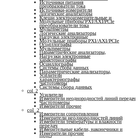
Источники питания
преобразователи тока
Источники-измерители
Логические анализаторы
Клещи электроизмерительные и
Модульные приборы PXI/AXI/PCIe
преобразователи тока
Мультиметры
Логические анализаторы
Нагрузки электронные
Модульные приборы PXI/AXI/PCIe
Осциллографы
Мультиметры
Параметрические анализаторы,
Нагрузки электронные
характериографы
Осциллографы
Системы сбора данных
Параметрические анализаторы,
Усилители
характериографы
Частотомеры
Системы сбора данных
col_2
Усилители
Измерители неоднородностей линий передач
Частотомеры
Измерители прочие
col_2
Измерители сопротивления
Измерители неоднородностей линий
Измерители температуры и влажности
передач
Измерительные кабели, наконечники и
Измерители прочие
щупы