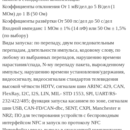
Коэффициенты отклонения От 1 мВ/дел до 5 В/дел (1
МОм) до 1 В (50 Ом)
Коэффициенты развёртки От 500 пс/дел до 50 с/дел
Входной импеданс 1 МОм ± 1% (14 пФ) или 50 Ом ± 1,5%
(по выбору)
Виды запуска: по перепаду, двум последовательным
перепадам, длительности импульса, кодовому слову, по
любому из выбранных перепадов, нарушению времени
нарастания/спада, N-му перепаду пакета, вырожденному
импульсу, нарушению времени установления/удержания,
видеосигналу, видеосигналам стандартов телевидения
высокой чёткости HDTV, сигналам шин ARINC 429, CAN,
FlexRay, I2С, I2S, LIN, MIL- STD 1553, SPI, UART/RS-
232/422/485; функция запуска касанием по зоне, сигналам
шин USB, CAN-FD/CAN-dbc, SENT, CXPI, Manchester и
NRZ; ПО для тестирования устройств с беспроводным
интерфейсом NFC и запуск по протоколу NFC
Интерфейсы ввода-вывода в стандартной комплектации –