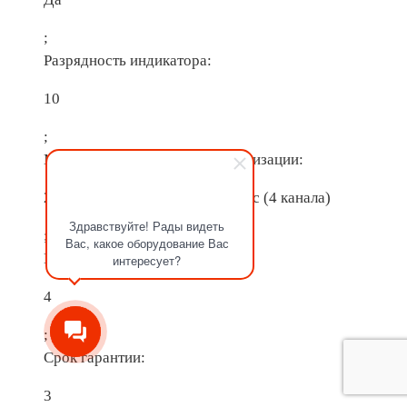
;
Разрядность индикатора:
10
;
Максимальная частота дискретизации:
20 Гвыб./с (2 канала), 10 Гвыб./с (4 канала)
Здравствуйте! Рады видеть
;
Вас, какое оборудование Вас
Количество каналов:
интересует?
4
;
Срок гарантии:
3