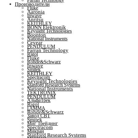
Farran Technology
Производители
Fluke
Aaronia
Inwave
Anritsu
KEITHLEY
BONN Elektronik
Keysight Technologies
Boonton
National Instruments
Ceyear
PENDULUM
Farran Technology
Rigol
Fluke
Rohde&Schwarz
Inwave
Smitek
KEITHLEY
Spectracom
Keysight Technologies
Stanford Research Systems
National Instruments
TEKTRONIX
PENDULUM
АльфаТрек
Rigol
ГАММА
Rohde&Schwarz
Завод СВТ
Smitek
Миг Трейдинг
Spectracom
Микран
Stanford Research Systems