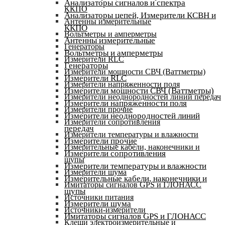
Анализаторы сигналов и спектра
ККПО
Анализаторы цепей, Измерители КСВН и
Антенны измерительные
ККПО
Вольтметры и амперметры
Антенны измерительные
Генераторы
Вольтметры и амперметры
Измерители RLC
Генераторы
Измерители мощности СВЧ (Ваттметры)
Измерители RLC
Измерители напряженности поля
Измерители мощности СВЧ (Ваттметры)
Измерители неоднородностей линий передач
Измерители напряженности поля
Измерители прочие
Измерители неоднородностей линий
Измерители сопротивления
передач
Измерители температуры и влажности
Измерители прочие
Измерительные кабели, наконечники и
Измерители сопротивления
щупы
Измерители температуры и влажности
Измерители шума
Измерительные кабели, наконечники и
Имитаторы сигналов GPS и ГЛОНАСС
щупы
Источники питания
Измерители шума
Источники-измерители
Имитаторы сигналов GPS и ГЛОНАСС
Клещи электроизмерительные и