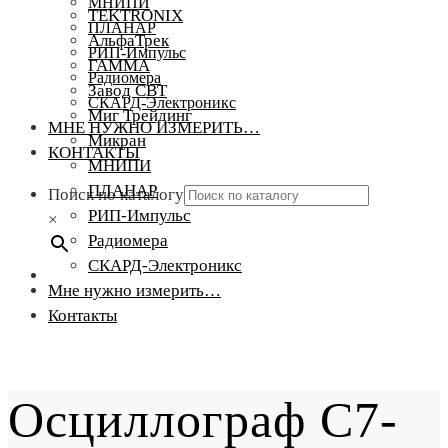
МНИПИ
TEKTRONIX
ПЛАНАР
АльфаТрек
РИП-Импульс
ГАММА
Радиомера
Завод СВТ
СКАРД-Электроникс
Миг Трейдинг
МНЕ НУЖНО ИЗМЕРИТЬ…
Микран
КОНТАКТЫ
МНИПИ
ПЛАНАР
Поиск по каталогу
РИП-Импульс
×
Радиомера
СКАРД-Электроникс
Мне нужно измерить…
Контакты
Осциллограф С7-