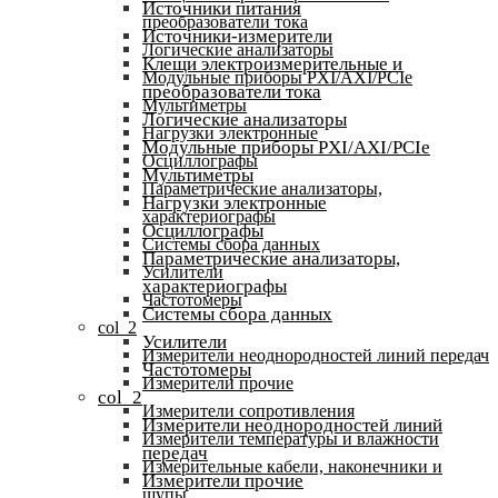
Источники питания
преобразователи тока
Источники-измерители
Логические анализаторы
Клещи электроизмерительные и
Модульные приборы PXI/AXI/PCIe
преобразователи тока
Мультиметры
Логические анализаторы
Нагрузки электронные
Модульные приборы PXI/AXI/PCIe
Осциллографы
Мультиметры
Параметрические анализаторы,
Нагрузки электронные
характериографы
Осциллографы
Системы сбора данных
Параметрические анализаторы,
Усилители
характериографы
Частотомеры
Системы сбора данных
col_2
Усилители
Измерители неоднородностей линий передач
Частотомеры
Измерители прочие
col_2
Измерители сопротивления
Измерители неоднородностей линий
Измерители температуры и влажности
передач
Измерительные кабели, наконечники и
Измерители прочие
щупы