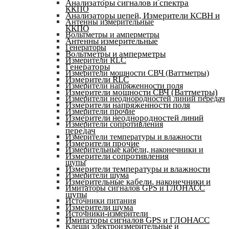
Анализаторы сигналов и спектра
ККПО
Анализаторы цепей, Измерители КСВН и
Антенны измерительные
ККПО
Вольтметры и амперметры
Антенны измерительные
Генераторы
Вольтметры и амперметры
Измерители RLC
Генераторы
Измерители мощности СВЧ (Ваттметры)
Измерители RLC
Измерители напряженности поля
Измерители мощности СВЧ (Ваттметры)
Измерители неоднородностей линий передач
Измерители напряженности поля
Измерители прочие
Измерители неоднородностей линий
Измерители сопротивления
передач
Измерители температуры и влажности
Измерители прочие
Измерительные кабели, наконечники и
Измерители сопротивления
щупы
Измерители температуры и влажности
Измерители шума
Измерительные кабели, наконечники и
Имитаторы сигналов GPS и ГЛОНАСС
щупы
Источники питания
Измерители шума
Источники-измерители
Имитаторы сигналов GPS и ГЛОНАСС
Клещи электроизмерительные и