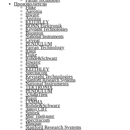
Farran Technology
Производители
Fluke
Aaronia
Inwave
Anritsu
KEITHLEY
BONN Elektronik
Keysight Technologies
Boonton
National Instruments
Ceyear
PENDULUM
Farran Technology
Rigol
Fluke
Rohde&Schwarz
Inwave
Smitek
KEITHLEY
Spectracom
Keysight Technologies
Stanford Research Systems
National Instruments
TEKTRONIX
PENDULUM
АльфаТрек
Rigol
ГАММА
Rohde&Schwarz
Завод СВТ
Smitek
Миг Трейдинг
Spectracom
Микран
Stanford Research Systems