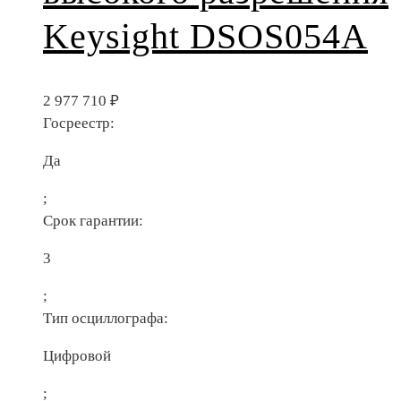
Keysight DSOS054A
2 977 710
₽
Госреестр:
Да
;
Срок гарантии:
3
;
Тип осциллографа:
Цифровой
;