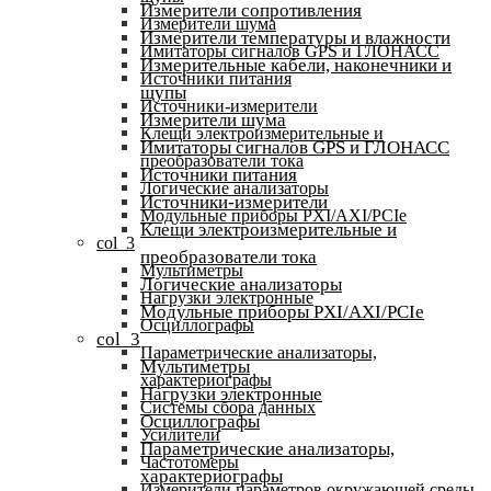
Измерители сопротивления
Измерители шума
Измерители температуры и влажности
Имитаторы сигналов GPS и ГЛОНАСС
Измерительные кабели, наконечники и
Источники питания
щупы
Источники-измерители
Измерители шума
Клещи электроизмерительные и
Имитаторы сигналов GPS и ГЛОНАСС
преобразователи тока
Источники питания
Логические анализаторы
Источники-измерители
Модульные приборы PXI/AXI/PCIe
Клещи электроизмерительные и
col_3
преобразователи тока
Мультиметры
Логические анализаторы
Нагрузки электронные
Модульные приборы PXI/AXI/PCIe
Осциллографы
col_3
Параметрические анализаторы,
Мультиметры
характериографы
Нагрузки электронные
Системы сбора данных
Осциллографы
Усилители
Параметрические анализаторы,
Частотомеры
характериографы
Измерители параметров окружающей среды