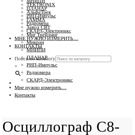
МНИПИ
TEKTRONIX
ПЛАНАР
АльфаТрек
РИП-Импульс
ГАММА
Радиомера
Завод СВТ
СКАРД-Электроникс
Миг Трейдинг
МНЕ НУЖНО ИЗМЕРИТЬ…
Микран
КОНТАКТЫ
МНИПИ
ПЛАНАР
Поиск по каталогу
РИП-Импульс
×
Радиомера
СКАРД-Электроникс
Мне нужно измерить…
Контакты
Осциллограф С8-