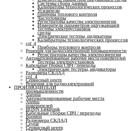
Системы сбора данных
Калибраторы технологических процессов
Усилители
Приборы теплового контроля
Частотомеры
Регистраторы качества электроэнергии
Измерители параметров окружающей
Тестеры электроустановок
среды
Электрические тестеры, индикаторы
Калибраторы технологических процессов
col_4
Приборы теплового контроля
Решения для радиоэлектронной промышленности
Регистраторы качества электроэнергии
Автоматизированные рабочие места поверителей
Тестеры электроустановок
Кабельные сборки СВЧ / переходы
Электрические тестеры, индикаторы
Радиомера СКЛАД
col_4
Сервисный центр
Решения для радиоэлектронной
ПРОИЗВОДИТЕЛИ
промышленности
Aaronia
Автоматизированные рабочие места
Anritsu
поверителей
BONN Elektronik
Кабельные сборки СВЧ / переходы
Boonton
Радиомера СКЛАД
Ceyear
Сервисный центр