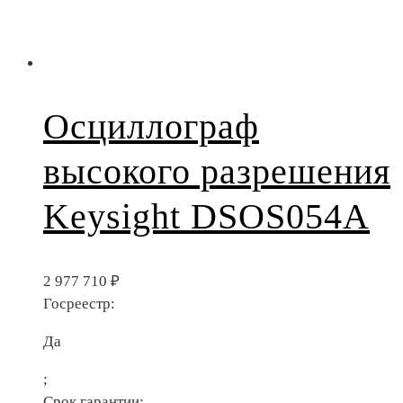
Осциллограф
высокого разрешения
Keysight DSOS054A
2 977 710
₽
Госреестр:
Да
;
Срок гарантии: