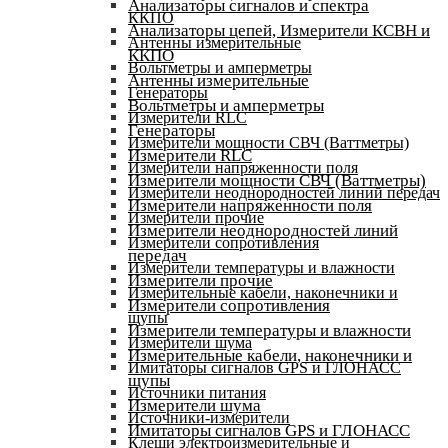
Анализаторы сигналов и спектра
ККПО
Анализаторы цепей, Измерители КСВН и
Антенны измерительные
ККПО
Вольтметры и амперметры
Антенны измерительные
Генераторы
Вольтметры и амперметры
Измерители RLC
Генераторы
Измерители мощности СВЧ (Ваттметры)
Измерители RLC
Измерители напряженности поля
Измерители мощности СВЧ (Ваттметры)
Измерители неоднородностей линий передач
Измерители напряженности поля
Измерители прочие
Измерители неоднородностей линий
Измерители сопротивления
передач
Измерители температуры и влажности
Измерители прочие
Измерительные кабели, наконечники и
Измерители сопротивления
щупы
Измерители температуры и влажности
Измерители шума
Измерительные кабели, наконечники и
Имитаторы сигналов GPS и ГЛОНАСС
щупы
Источники питания
Измерители шума
Источники-измерители
Имитаторы сигналов GPS и ГЛОНАСС
Клещи электроизмерительные и