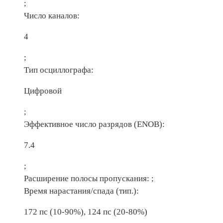
;
Число каналов:
4
;
Тип осциллографа:
Цифровой
;
Эффективное число разрядов (ENOB):
7.4
;
Расширение полосы пропускания:
;
Время нарастания/спада (тип.):
172 пс (10-90%), 124 пс (20-80%)