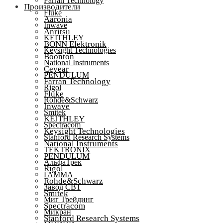
Farran Technology
Производители
Fluke
Aaronia
Inwave
Anritsu
KEITHLEY
BONN Elektronik
Keysight Technologies
Boonton
National Instruments
Ceyear
PENDULUM
Farran Technology
Rigol
Fluke
Rohde&Schwarz
Inwave
Smitek
KEITHLEY
Spectracom
Keysight Technologies
Stanford Research Systems
National Instruments
TEKTRONIX
PENDULUM
АльфаТрек
Rigol
ГАММА
Rohde&Schwarz
Завод СВТ
Smitek
Миг Трейдинг
Spectracom
Микран
Stanford Research Systems