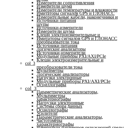
Измерители сопротивления
Измерители шума
Измерители температуры и влажности
Имитаторы сигналов GPS и ГЛОНАСС
Измерительные кабели, наконечники и
Источники питания
щупы
Источники-измерители
Измерители шума
Клещи электроизмерительные и
Имитаторы сигналов GPS и ГЛОНАСС
преобразователи тока
Источники питания
Логические анализаторы
Источники-измерители
Модульные приборы PXI/AXI/PCIe
Клещи электроизмерительные и
col_3
преобразователи тока
Мультиметры
Логические анализаторы
Нагрузки электронные
Модульные приборы PXI/AXI/PCIe
Осциллографы
col_3
Параметрические анализаторы,
Мультиметры
характериографы
Нагрузки электронные
Системы сбора данных
Осциллографы
Усилители
Параметрические анализаторы,
Частотомеры
характериографы
Измерители параметров окружающей среды