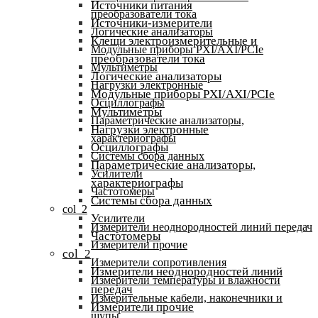
Источники питания
преобразователи тока
Источники-измерители
Логические анализаторы
Клещи электроизмерительные и
Модульные приборы PXI/AXI/PCIe
преобразователи тока
Мультиметры
Логические анализаторы
Нагрузки электронные
Модульные приборы PXI/AXI/PCIe
Осциллографы
Мультиметры
Параметрические анализаторы,
Нагрузки электронные
характериографы
Осциллографы
Системы сбора данных
Параметрические анализаторы,
Усилители
характериографы
Частотомеры
Системы сбора данных
col_2
Усилители
Измерители неоднородностей линий передач
Частотомеры
Измерители прочие
col_2
Измерители сопротивления
Измерители неоднородностей линий
Измерители температуры и влажности
передач
Измерительные кабели, наконечники и
Измерители прочие
щупы