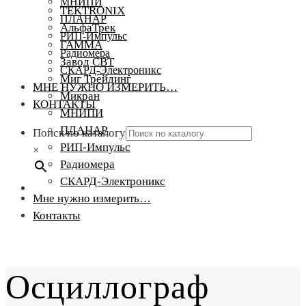
МНИПИ
TEKTRONIX
ПЛАНАР
АльфаТрек
РИП-Импульс
ГАММА
Радиомера
Завод СВТ
СКАРД-Электроникс
Миг Трейдинг
МНЕ НУЖНО ИЗМЕРИТЬ…
Микран
КОНТАКТЫ
МНИПИ
ПЛАНАР
Поиск по каталогу
РИП-Импульс
×
Радиомера
СКАРД-Электроникс
Мне нужно измерить…
Контакты
Осциллограф