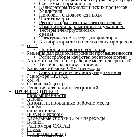
Системы сбора данных
Калибраторы технологических процессов
Усилители
Приборы теплового контроля
Частотомеры
Регистраторы качества электроэнергии
Измерители параметров окружающей
Тестеры электроустановок
среды
Электрические тестеры, индикаторы
Калибраторы технологических процессов
col_4
Приборы теплового контроля
Решения для радиоэлектронной промышленности
Регистраторы качества электроэнергии
Автоматизированные рабочие места поверителей
Тестеры электроустановок
Кабельные сборки СВЧ / переходы
Электрические тестеры, индикаторы
Радиомера СКЛАД
col_4
Сервисный центр
Решения для радиоэлектронной
ПРОИЗВОДИТЕЛИ
промышленности
Aaronia
Автоматизированные рабочие места
Anritsu
поверителей
BONN Elektronik
Кабельные сборки СВЧ / переходы
Boonton
Радиомера СКЛАД
Ceyear
Сервисный центр