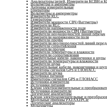
Анализаторы цепей, Измерители КСВН и 
Вольтметры и амперметры
Антенны измерительные
Генераторы
Вольтметры и амперметры
Измерители RLC
Генераторы
Измерители мощности СВЧ (Ваттметры)
Измерители RLC
Измерители напряженности поля
Измерители мощности СВЧ (Ваттметры)
Измерители неоднородностей линий передач
Измерители напряженности поля
Измерители прочие
Измерители неоднородностей линий перед
Измерители сопротивления
Измерители прочие
Измерители температуры и влажности
Измерители сопротивления
Измерительные кабели, наконечники и щупы
Измерители температуры и влажности
Измерители шума
Измерительные кабели, наконечники и щу
Имитаторы сигналов GPS и ГЛОНАСС
Измерители шума
Источники питания
Имитаторы сигналов GPS и ГЛОНАСС
Источники-измерители
Источники питания
Клещи электроизмерительные и преобразоват
Источники-измерители
Логические анализаторы
Клещи электроизмерительные и преобразов
Модульные приборы PXI/AXI/PCIe
Логические анализаторы
Мультиметры