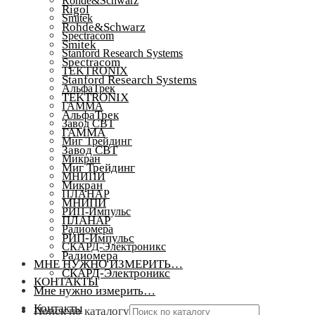
Rohde&Schwarz
Rigol
Smitek
Rohde&Schwarz
Spectracom
Smitek
Stanford Research Systems
Spectracom
TEKTRONIX
Stanford Research Systems
АльфаТрек
TEKTRONIX
ГАММА
АльфаТрек
Завод СВТ
ГАММА
Миг Трейдинг
Завод СВТ
Микран
Миг Трейдинг
МНИПИ
Микран
ПЛАНАР
МНИПИ
РИП-Импульс
ПЛАНАР
Радиомера
РИП-Импульс
СКАРД-Электроникс
Радиомера
МНЕ НУЖНО ИЗМЕРИТЬ…
СКАРД-Электроникс
КОНТАКТЫ
Мне нужно измерить…
Контакты
Поиск по каталогу