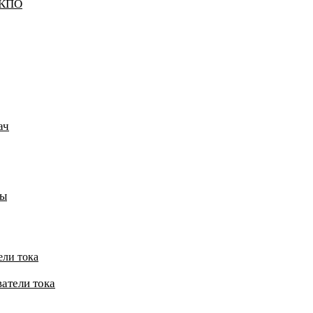
ККПО
ач
пы
ели тока
атели тока