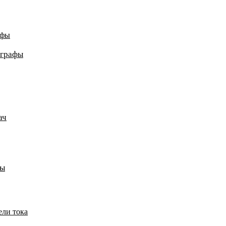
афы
ографы
ач
пы
ели тока