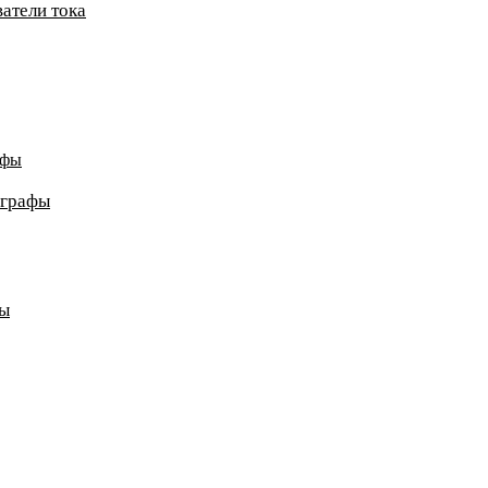
атели тока
афы
ографы
ды