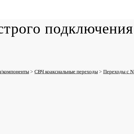
строго подключени
и/компоненты
>
СВЧ коаксиальные переходы
>
Переходы с N