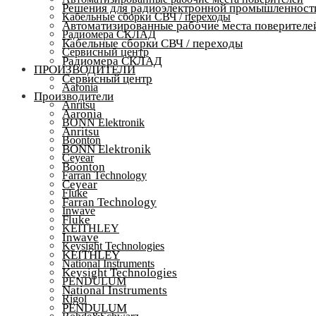
Решения для радиоэлектронной промышленност
Кабельные сборки СВЧ / переходы
Автоматизированные рабочие места поверителе
Радиомера СКЛАД
Кабельные сборки СВЧ / переходы
Сервисный центр
Радиомера СКЛАД
ПРОИЗВОДИТЕЛИ
Сервисный центр
Aaronia
Производители
Anritsu
Aaronia
BONN Elektronik
Anritsu
Boonton
BONN Elektronik
Ceyear
Boonton
Farran Technology
Ceyear
Fluke
Farran Technology
Inwave
Fluke
KEITHLEY
Inwave
Keysight Technologies
KEITHLEY
National Instruments
Keysight Technologies
PENDULUM
National Instruments
Rigol
PENDULUM