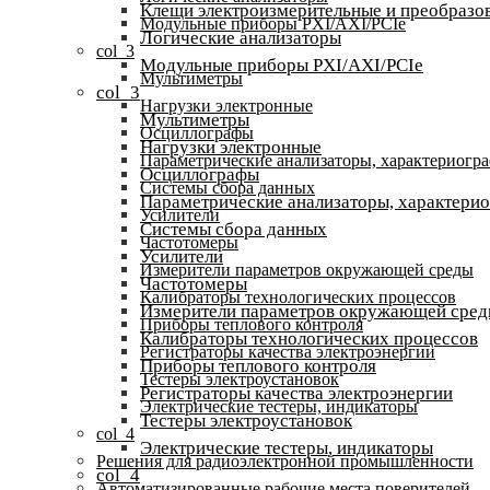
Клещи электроизмерительные и преобразов
Модульные приборы PXI/AXI/PCIe
Логические анализаторы
col_3
Модульные приборы PXI/AXI/PCIe
Мультиметры
col_3
Нагрузки электронные
Мультиметры
Осциллографы
Нагрузки электронные
Параметрические анализаторы, характериогр
Осциллографы
Системы сбора данных
Параметрические анализаторы, характери
Усилители
Системы сбора данных
Частотомеры
Усилители
Измерители параметров окружающей среды
Частотомеры
Калибраторы технологических процессов
Измерители параметров окружающей сре
Приборы теплового контроля
Калибраторы технологических процессов
Регистраторы качества электроэнергии
Приборы теплового контроля
Тестеры электроустановок
Регистраторы качества электроэнергии
Электрические тестеры, индикаторы
Тестеры электроустановок
col_4
Электрические тестеры, индикаторы
Решения для радиоэлектронной промышленности
col_4
Автоматизированные рабочие места поверителей