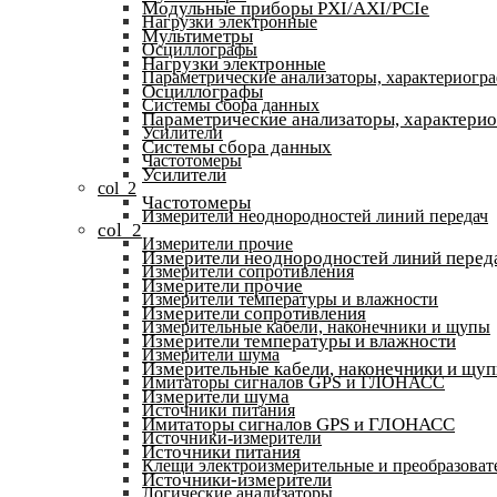
Модульные приборы PXI/AXI/PCIe
Нагрузки электронные
Мультиметры
Осциллографы
Нагрузки электронные
Параметрические анализаторы, характериогр
Осциллографы
Системы сбора данных
Параметрические анализаторы, характери
Усилители
Системы сбора данных
Частотомеры
Усилители
col_2
Частотомеры
Измерители неоднородностей линий передач
col_2
Измерители прочие
Измерители неоднородностей линий перед
Измерители сопротивления
Измерители прочие
Измерители температуры и влажности
Измерители сопротивления
Измерительные кабели, наконечники и щупы
Измерители температуры и влажности
Измерители шума
Измерительные кабели, наконечники и щу
Имитаторы сигналов GPS и ГЛОНАСС
Измерители шума
Источники питания
Имитаторы сигналов GPS и ГЛОНАСС
Источники-измерители
Источники питания
Клещи электроизмерительные и преобразоват
Источники-измерители
Логические анализаторы