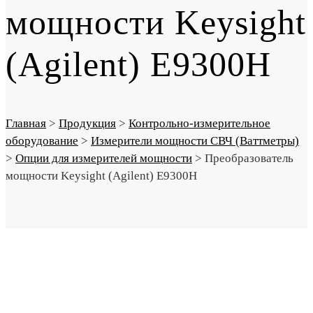
мощности Keysight
(Agilent) E9300H
Главная
>
Продукция
>
Контрольно-измерительное
оборудование
>
Измерители мощности СВЧ (Ваттметры)
>
Опции для измерителей мощности
>
Преобразователь
мощности Keysight (Agilent) E9300H