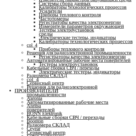
Системы сбора данных
Калибраторы технологических процессов
Усилители
Приборы теплового контроля
Частотомеры
Регистраторы качества электроэнергии
Измерители параметров окружающей
Тестеры электроустановок
среды
Электрические тестеры, индикаторы
Калибраторы технологических процессов
col_4
Приборы теплового контроля
Решения для радиоэлектронной промышленности
Регистраторы качества электроэнергии
Автоматизированные рабочие места поверителей
Тестеры электроустановок
Кабельные сборки СВЧ / переходы
Электрические тестеры, индикаторы
Радиомера СКЛАД
col_4
Сервисный центр
Решения для радиоэлектронной
ПРОИЗВОДИТЕЛИ
промышленности
Aaronia
Автоматизированные рабочие места
Anritsu
поверителей
BONN Elektronik
Кабельные сборки СВЧ / переходы
Boonton
Радиомера СКЛАД
Ceyear
Сервисный центр