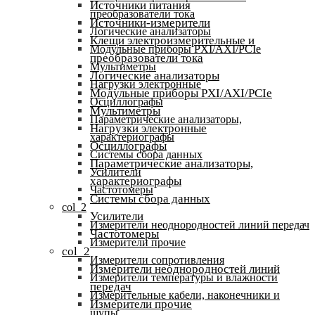
Источники питания
преобразователи тока
Источники-измерители
Логические анализаторы
Клещи электроизмерительные и
Модульные приборы PXI/AXI/PCIe
преобразователи тока
Мультиметры
Логические анализаторы
Нагрузки электронные
Модульные приборы PXI/AXI/PCIe
Осциллографы
Мультиметры
Параметрические анализаторы,
Нагрузки электронные
характериографы
Осциллографы
Системы сбора данных
Параметрические анализаторы,
Усилители
характериографы
Частотомеры
Системы сбора данных
col_2
Усилители
Измерители неоднородностей линий передач
Частотомеры
Измерители прочие
col_2
Измерители сопротивления
Измерители неоднородностей линий
Измерители температуры и влажности
передач
Измерительные кабели, наконечники и
Измерители прочие
щупы