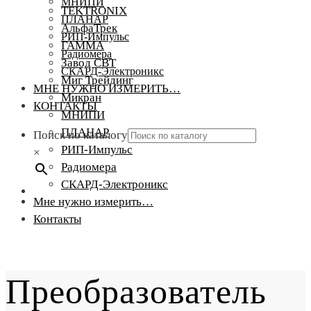
МНИПИ
TEKTRONIX
ПЛАНАР
АльфаТрек
РИП-Импульс
ГАММА
Радиомера
Завод СВТ
СКАРД-Электроникс
Миг Трейдинг
МНЕ НУЖНО ИЗМЕРИТЬ…
Микран
КОНТАКТЫ
МНИПИ
ПЛАНАР
Поиск по каталогу
РИП-Импульс
×
Радиомера
СКАРД-Электроникс
Мне нужно измерить…
Контакты
Преобразователь