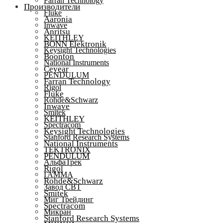
Farran Technology
Производители
Fluke
Aaronia
Inwave
Anritsu
KEITHLEY
BONN Elektronik
Keysight Technologies
Boonton
National Instruments
Ceyear
PENDULUM
Farran Technology
Rigol
Fluke
Rohde&Schwarz
Inwave
Smitek
KEITHLEY
Spectracom
Keysight Technologies
Stanford Research Systems
National Instruments
TEKTRONIX
PENDULUM
АльфаТрек
Rigol
ГАММА
Rohde&Schwarz
Завод СВТ
Smitek
Миг Трейдинг
Spectracom
Микран
Stanford Research Systems