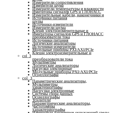
Измерители сопротивления
Измерители шума
Измерители температуры и влажности
Имитаторы сигналов GPS и ГЛОНАСС
Измерительные кабели, наконечники и
Источники питания
щупы
Источники-измерители
Измерители шума
Клещи электроизмерительные и
Имитаторы сигналов GPS и ГЛОНАСС
преобразователи тока
Источники питания
Логические анализаторы
Источники-измерители
Модульные приборы PXI/AXI/PCIe
Клещи электроизмерительные и
col_3
преобразователи тока
Мультиметры
Логические анализаторы
Нагрузки электронные
Модульные приборы PXI/AXI/PCIe
Осциллографы
col_3
Параметрические анализаторы,
Мультиметры
характериографы
Нагрузки электронные
Системы сбора данных
Осциллографы
Усилители
Параметрические анализаторы,
Частотомеры
характериографы
Измерители параметров окружающей среды