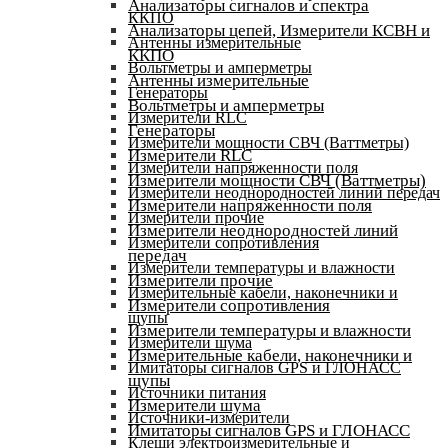
Анализаторы сигналов и спектра
ККПО
Анализаторы цепей, Измерители КСВН и
Антенны измерительные
ККПО
Вольтметры и амперметры
Антенны измерительные
Генераторы
Вольтметры и амперметры
Измерители RLC
Генераторы
Измерители мощности СВЧ (Ваттметры)
Измерители RLC
Измерители напряженности поля
Измерители мощности СВЧ (Ваттметры)
Измерители неоднородностей линий передач
Измерители напряженности поля
Измерители прочие
Измерители неоднородностей линий
Измерители сопротивления
передач
Измерители температуры и влажности
Измерители прочие
Измерительные кабели, наконечники и
Измерители сопротивления
щупы
Измерители температуры и влажности
Измерители шума
Измерительные кабели, наконечники и
Имитаторы сигналов GPS и ГЛОНАСС
щупы
Источники питания
Измерители шума
Источники-измерители
Имитаторы сигналов GPS и ГЛОНАСС
Клещи электроизмерительные и