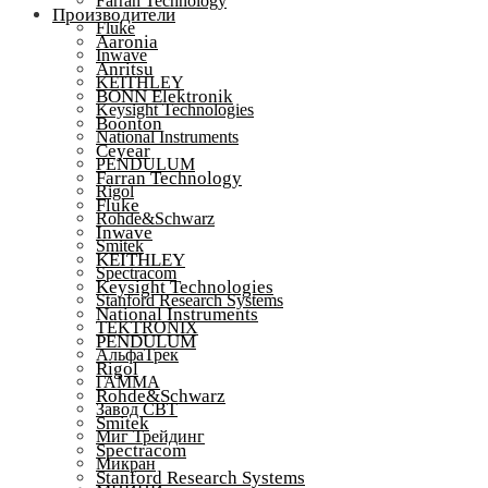
Farran Technology
Производители
Fluke
Aaronia
Inwave
Anritsu
KEITHLEY
BONN Elektronik
Keysight Technologies
Boonton
National Instruments
Ceyear
PENDULUM
Farran Technology
Rigol
Fluke
Rohde&Schwarz
Inwave
Smitek
KEITHLEY
Spectracom
Keysight Technologies
Stanford Research Systems
National Instruments
TEKTRONIX
PENDULUM
АльфаТрек
Rigol
ГАММА
Rohde&Schwarz
Завод СВТ
Smitek
Миг Трейдинг
Spectracom
Микран
Stanford Research Systems