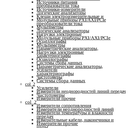
Источники питания
преобразователи тока
Источники-измерители
Логические анализаторы
Клещи электроизмерительные и
Модульные приборы PXI/AXI/PCIe
преобразователи тока
Мультиметры
Логические анализаторы
Нагрузки электронные
Модульные приборы PXI/AXI/PCIe
Осциллографы
Мультиметры
Параметрические анализаторы,
Нагрузки электронные
характериографы
Осциллографы
Системы сбора данных
Параметрические анализаторы,
Усилители
характериографы
Частотомеры
Системы сбора данных
col_2
Усилители
Измерители неоднородностей линий передач
Частотомеры
Измерители прочие
col_2
Измерители сопротивления
Измерители неоднородностей линий
Измерители температуры и влажности
передач
Измерительные кабели, наконечники и
Измерители прочие
щупы