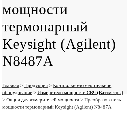
мощности
термопарный
Keysight (Agilent)
N8487A
Главная
>
Продукция
>
Контрольно-измерительное
оборудование
>
Измерители мощности СВЧ (Ваттметры)
>
Опции для измерителей мощности
>
Преобразователь
мощности термопарный Keysight (Agilent) N8487A