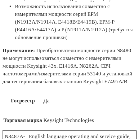
Возможность использования совместно с
измерителями мощности серий EPM
(N1913A/N1914A, E4418B/E4419B), EPM-P
(E4416A/E4417A) и P (N1911A/N1912A) (требуется
обновление прошивки)
Примечание:
Преобразователи мощности серии N8480
не могут использоваться совместно с измерителями
мощности Keysight 43x, E1416A, N8262A, СВЧ
частотомерами/измерителями серии 53140 и установкой
для тестирования базовых станций Keysight E7495A/B
Госреестр
Да
Торговая марка
Keysight Technologies
N8487A-
English language operating and service guide,