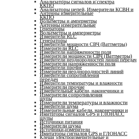
Анализаторы сигналов и спектра
ККПО
Анализаторы цепей, Измерители КСВН и
Антенны измерительные
ККПО
Вольтметры и амперметры
Антенны измерительные
Генераторы
Вольтметры и амперметры
Измерители RLC
Генераторы
Измерители мощности СВЧ (Ваттметры)
Измерители RLC
Измерители напряженности поля
Измерители мощности СВЧ (Ваттметры)
Измерители неоднородностей линий передач
Измерители напряженности поля
Измерители прочие
Измерители неоднородностей линий
Измерители сопротивления
передач
Измерители температуры и влажности
Измерители прочие
Измерительные кабели, наконечники и
Измерители сопротивления
щупы
Измерители температуры и влажности
Измерители шума
Измерительные кабели, наконечники и
Имитаторы сигналов GPS и ГЛОНАСС
щупы
Источники питания
Измерители шума
Источники-измерители
Имитаторы сигналов GPS и ГЛОНАСС
Клещи электроизмерительные и