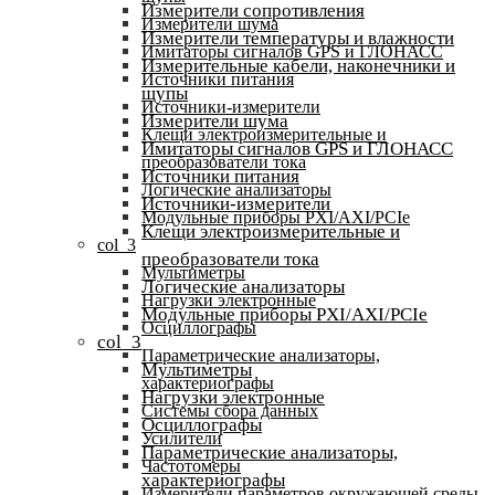
Измерители сопротивления
Измерители шума
Измерители температуры и влажности
Имитаторы сигналов GPS и ГЛОНАСС
Измерительные кабели, наконечники и
Источники питания
щупы
Источники-измерители
Измерители шума
Клещи электроизмерительные и
Имитаторы сигналов GPS и ГЛОНАСС
преобразователи тока
Источники питания
Логические анализаторы
Источники-измерители
Модульные приборы PXI/AXI/PCIe
Клещи электроизмерительные и
col_3
преобразователи тока
Мультиметры
Логические анализаторы
Нагрузки электронные
Модульные приборы PXI/AXI/PCIe
Осциллографы
col_3
Параметрические анализаторы,
Мультиметры
характериографы
Нагрузки электронные
Системы сбора данных
Осциллографы
Усилители
Параметрические анализаторы,
Частотомеры
характериографы
Измерители параметров окружающей среды