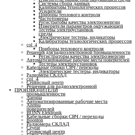
Системы сбора данных
Калибраторы технологических процессов
Усилители
Приборы теплового контроля
Частотомеры
Регистраторы качества электроэнергии
Измерители параметров окружающей
Тестеры электроустановок
среды
Электрические тестеры, индикаторы
Калибраторы технологических процессов
col_4
Приборы теплового контроля
Решения для радиоэлектронной промышленности
Регистраторы качества электроэнергии
Автоматизированные рабочие места поверителей
Тестеры электроустановок
Кабельные сборки СВЧ / переходы
Электрические тестеры, индикаторы
Радиомера СКЛАД
col_4
Сервисный центр
Решения для радиоэлектронной
ПРОИЗВОДИТЕЛИ
промышленности
Aaronia
Автоматизированные рабочие места
Anritsu
поверителей
BONN Elektronik
Кабельные сборки СВЧ / переходы
Boonton
Радиомера СКЛАД
Ceyear
Сервисный центр