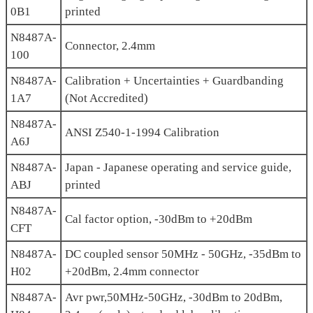
0B1
printed
N8487A-
Connector, 2.4mm
100
N8487A-
Calibration + Uncertainties + Guardbanding
1A7
(Not Accredited)
N8487A-
ANSI Z540-1-1994 Calibration
A6J
N8487A-
Japan - Japanese operating and service guide,
ABJ
printed
N8487A-
Cal factor option, -30dBm to +20dBm
CFT
N8487A-
DC coupled sensor 50MHz - 50GHz, -35dBm to
H02
+20dBm, 2.4mm connector
N8487A-
Avr pwr,50MHz-50GHz, -30dBm to 20dBm,