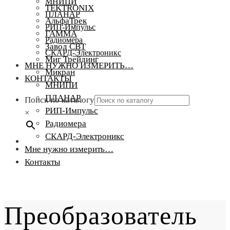
МНИПИ
TEKTRONIX
ПЛАНАР
АльфаТрек
РИП-Импульс
ГАММА
Радиомера
Завод СВТ
СКАРД-Электроникс
Миг Трейдинг
МНЕ НУЖНО ИЗМЕРИТЬ…
Микран
КОНТАКТЫ
МНИПИ
ПЛАНАР
Поиск по каталогу
РИП-Импульс
×
Радиомера
СКАРД-Электроникс
Мне нужно измерить…
Контакты
Преобразователь