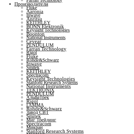
Farran Technology
Производители
Fluke
Aaronia
Inwave
Anritsu
KEITHLEY
BONN Elektronik
Keysight Technologies
Boonton
National Instruments
Ceyear
PENDULUM
Farran Technology
Rigol
Fluke
Rohde&Schwarz
Inwave
Smitek
KEITHLEY
Spectracom
Keysight Technologies
Stanford Research Systems
National Instruments
TEKTRONIX
PENDULUM
АльфаТрек
Rigol
ГАММА
Rohde&Schwarz
Завод СВТ
Smitek
Миг Трейдинг
Spectracom
Микран
Stanford Research Systems