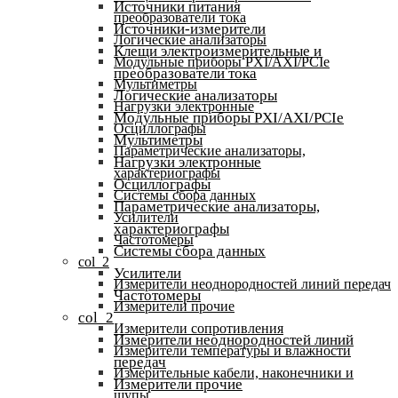
Источники питания
преобразователи тока
Источники-измерители
Логические анализаторы
Клещи электроизмерительные и
Модульные приборы PXI/AXI/PCIe
преобразователи тока
Мультиметры
Логические анализаторы
Нагрузки электронные
Модульные приборы PXI/AXI/PCIe
Осциллографы
Мультиметры
Параметрические анализаторы,
Нагрузки электронные
характериографы
Осциллографы
Системы сбора данных
Параметрические анализаторы,
Усилители
характериографы
Частотомеры
Системы сбора данных
col_2
Усилители
Измерители неоднородностей линий передач
Частотомеры
Измерители прочие
col_2
Измерители сопротивления
Измерители неоднородностей линий
Измерители температуры и влажности
передач
Измерительные кабели, наконечники и
Измерители прочие
щупы