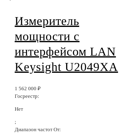
Измеритель
мощности с
интерфейсом LAN
Keysight U2049XA
1 562 000
₽
Госреестр:
Нет
;
Диапазон частот От: