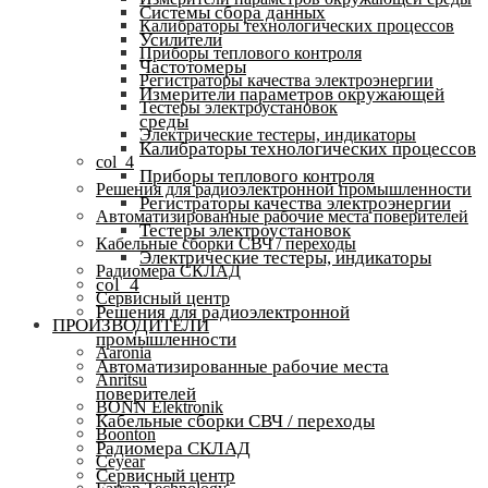
Системы сбора данных
Калибраторы технологических процессов
Усилители
Приборы теплового контроля
Частотомеры
Регистраторы качества электроэнергии
Измерители параметров окружающей
Тестеры электроустановок
среды
Электрические тестеры, индикаторы
Калибраторы технологических процессов
col_4
Приборы теплового контроля
Решения для радиоэлектронной промышленности
Регистраторы качества электроэнергии
Автоматизированные рабочие места поверителей
Тестеры электроустановок
Кабельные сборки СВЧ / переходы
Электрические тестеры, индикаторы
Радиомера СКЛАД
col_4
Сервисный центр
Решения для радиоэлектронной
ПРОИЗВОДИТЕЛИ
промышленности
Aaronia
Автоматизированные рабочие места
Anritsu
поверителей
BONN Elektronik
Кабельные сборки СВЧ / переходы
Boonton
Радиомера СКЛАД
Ceyear
Сервисный центр