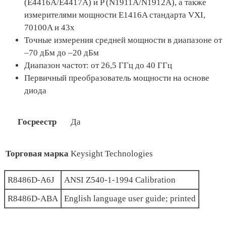
(E4416A/E4417A) и P (N1911A/N1912A), а также
измерителями мощности E1416A стандарта VXI,
70100A и 43х
Точные измерения средней мощности в диапазоне от
–70 дБм до –20 дБм
Диапазон частот: от 26,5 ГГц до 40 ГГц
Первичный преобразователь мощности на основе
диода
Госреестр
Да
Торговая марка
Keysight Technologies
R8486D-A6J
ANSI Z540-1-1994 Calibration
R8486D-ABA
English language user guide; printed