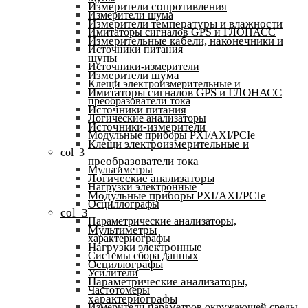
Измерители сопротивления
Измерители шума
Измерители температуры и влажности
Имитаторы сигналов GPS и ГЛОНАСС
Измерительные кабели, наконечники и
Источники питания
щупы
Источники-измерители
Измерители шума
Клещи электроизмерительные и
Имитаторы сигналов GPS и ГЛОНАСС
преобразователи тока
Источники питания
Логические анализаторы
Источники-измерители
Модульные приборы PXI/AXI/PCIe
Клещи электроизмерительные и
col_3
преобразователи тока
Мультиметры
Логические анализаторы
Нагрузки электронные
Модульные приборы PXI/AXI/PCIe
Осциллографы
col_3
Параметрические анализаторы,
Мультиметры
характериографы
Нагрузки электронные
Системы сбора данных
Осциллографы
Усилители
Параметрические анализаторы,
Частотомеры
характериографы
Измерители параметров окружающей среды