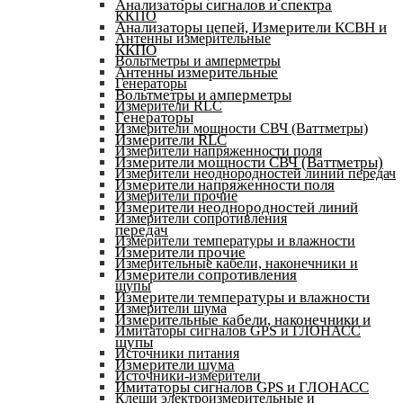
Анализаторы сигналов и спектра
ККПО
Анализаторы цепей, Измерители КСВН и
Антенны измерительные
ККПО
Вольтметры и амперметры
Антенны измерительные
Генераторы
Вольтметры и амперметры
Измерители RLC
Генераторы
Измерители мощности СВЧ (Ваттметры)
Измерители RLC
Измерители напряженности поля
Измерители мощности СВЧ (Ваттметры)
Измерители неоднородностей линий передач
Измерители напряженности поля
Измерители прочие
Измерители неоднородностей линий
Измерители сопротивления
передач
Измерители температуры и влажности
Измерители прочие
Измерительные кабели, наконечники и
Измерители сопротивления
щупы
Измерители температуры и влажности
Измерители шума
Измерительные кабели, наконечники и
Имитаторы сигналов GPS и ГЛОНАСС
щупы
Источники питания
Измерители шума
Источники-измерители
Имитаторы сигналов GPS и ГЛОНАСС
Клещи электроизмерительные и