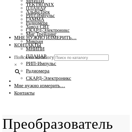
МНИПИ
TEKTRONIX
ПЛАНАР
АльфаТрек
РИП-Импульс
ГАММА
Радиомера
Завод СВТ
СКАРД-Электроникс
Миг Трейдинг
МНЕ НУЖНО ИЗМЕРИТЬ…
Микран
КОНТАКТЫ
МНИПИ
ПЛАНАР
Поиск по каталогу
РИП-Импульс
×
Радиомера
СКАРД-Электроникс
Мне нужно измерить…
Контакты
Преобразователь