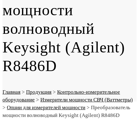
мощности
волноводный
Keysight (Agilent)
R8486D
Главная
>
Продукция
>
Контрольно-измерительное
оборудование
>
Измерители мощности СВЧ (Ваттметры)
>
Опции для измерителей мощности
>
Преобразователь
мощности волноводный Keysight (Agilent) R8486D