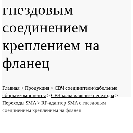
гнездовым
соединением
креплением на
фланец
Главная
>
Продукция
>
СВЧ соединители/кабельные
сборки/компоненты
>
СВЧ коаксиальные переходы
>
Переходы SMA
>
RF-адаптер SMA с гнездовым
соединением креплением на фланец