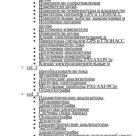
Измерители сопротивления
Измерители шума
Измерители температуры и влажности
Имитаторы сигналов GPS и ГЛОНАСС
Измерительные кабели, наконечники и
Источники питания
щупы
Источники-измерители
Измерители шума
Клещи электроизмерительные и
Имитаторы сигналов GPS и ГЛОНАСС
преобразователи тока
Источники питания
Логические анализаторы
Источники-измерители
Модульные приборы PXI/AXI/PCIe
Клещи электроизмерительные и
col_3
преобразователи тока
Мультиметры
Логические анализаторы
Нагрузки электронные
Модульные приборы PXI/AXI/PCIe
Осциллографы
col_3
Параметрические анализаторы,
Мультиметры
характериографы
Нагрузки электронные
Системы сбора данных
Осциллографы
Усилители
Параметрические анализаторы,
Частотомеры
характериографы
Измерители параметров окружающей среды