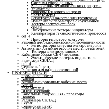
Системы сбора данных
Калибраторы технологических процессов
Усилители
Приборы теплового контроля
Частотомеры
Регистраторы качества электроэнергии
Измерители параметров окружающей
Тестеры электроустановок
среды
Электрические тестеры, индикаторы
Калибраторы технологических процессов
col_4
Приборы теплового контроля
Решения для радиоэлектронной промышленности
Регистраторы качества электроэнергии
Автоматизированные рабочие места поверителей
Тестеры электроустановок
Кабельные сборки СВЧ / переходы
Электрические тестеры, индикаторы
Радиомера СКЛАД
col_4
Сервисный центр
Решения для радиоэлектронной
ПРОИЗВОДИТЕЛИ
промышленности
Aaronia
Автоматизированные рабочие места
Anritsu
поверителей
BONN Elektronik
Кабельные сборки СВЧ / переходы
Boonton
Радиомера СКЛАД
Ceyear
Сервисный центр