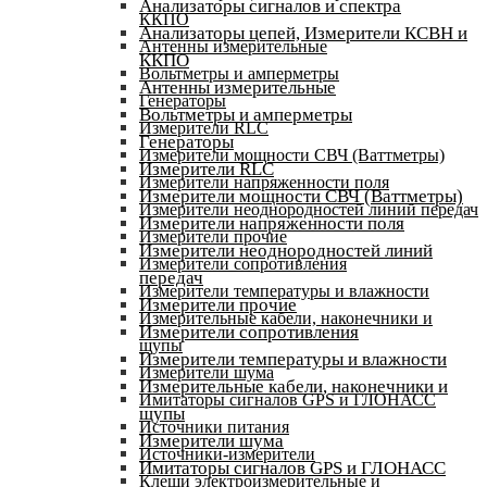
Анализаторы сигналов и спектра
ККПО
Анализаторы цепей, Измерители КСВН и
Антенны измерительные
ККПО
Вольтметры и амперметры
Антенны измерительные
Генераторы
Вольтметры и амперметры
Измерители RLC
Генераторы
Измерители мощности СВЧ (Ваттметры)
Измерители RLC
Измерители напряженности поля
Измерители мощности СВЧ (Ваттметры)
Измерители неоднородностей линий передач
Измерители напряженности поля
Измерители прочие
Измерители неоднородностей линий
Измерители сопротивления
передач
Измерители температуры и влажности
Измерители прочие
Измерительные кабели, наконечники и
Измерители сопротивления
щупы
Измерители температуры и влажности
Измерители шума
Измерительные кабели, наконечники и
Имитаторы сигналов GPS и ГЛОНАСС
щупы
Источники питания
Измерители шума
Источники-измерители
Имитаторы сигналов GPS и ГЛОНАСС
Клещи электроизмерительные и