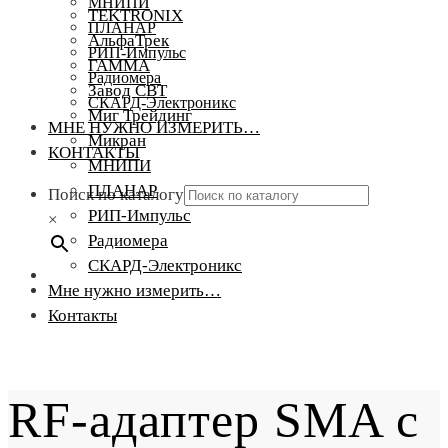
МНИПИ
TEKTRONIX
ПЛАНАР
АльфаТрек
РИП-Импульс
ГАММА
Радиомера
Завод СВТ
СКАРД-Электроникс
Миг Трейдинг
МНЕ НУЖНО ИЗМЕРИТЬ…
Микран
КОНТАКТЫ
МНИПИ
ПЛАНАР
Поиск по каталогу
РИП-Импульс
×
Радиомера
СКАРД-Электроникс
Мне нужно измерить…
Контакты
RF-адаптер SMA с