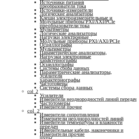
Источники питания
преобразователи тока
Источники-измерители
Логические анализаторы
Клещи электроизмерительные и
Модульные приборы PXI/AXI/PCIe
преобразователи тока
Мультиметры
Логические анализаторы
Нагрузки электронные
Модульные приборы PXI/AXI/PCIe
Осциллографы
Мультиметры
Параметрические анализаторы,
Нагрузки электронные
характериографы
Осциллографы
Системы сбора данных
Параметрические анализаторы,
Усилители
характериографы
Частотомеры
Системы сбора данных
col_2
Усилители
Измерители неоднородностей линий передач
Частотомеры
Измерители прочие
col_2
Измерители сопротивления
Измерители неоднородностей линий
Измерители температуры и влажности
передач
Измерительные кабели, наконечники и
Измерители прочие
щупы