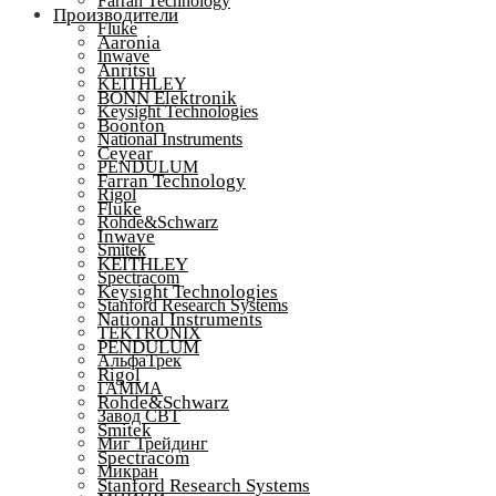
Farran Technology
Производители
Fluke
Aaronia
Inwave
Anritsu
KEITHLEY
BONN Elektronik
Keysight Technologies
Boonton
National Instruments
Ceyear
PENDULUM
Farran Technology
Rigol
Fluke
Rohde&Schwarz
Inwave
Smitek
KEITHLEY
Spectracom
Keysight Technologies
Stanford Research Systems
National Instruments
TEKTRONIX
PENDULUM
АльфаТрек
Rigol
ГАММА
Rohde&Schwarz
Завод СВТ
Smitek
Миг Трейдинг
Spectracom
Микран
Stanford Research Systems