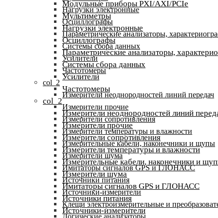
Модульные приборы PXI/AXI/PCIe
Нагрузки электронные
Мультиметры
Осциллографы
Нагрузки электронные
Параметрические анализаторы, характериогр
Осциллографы
Системы сбора данных
Параметрические анализаторы, характери
Усилители
Системы сбора данных
Частотомеры
Усилители
col_2
Частотомеры
Измерители неоднородностей линий передач
col_2
Измерители прочие
Измерители неоднородностей линий перед
Измерители сопротивления
Измерители прочие
Измерители температуры и влажности
Измерители сопротивления
Измерительные кабели, наконечники и щупы
Измерители температуры и влажности
Измерители шума
Измерительные кабели, наконечники и щу
Имитаторы сигналов GPS и ГЛОНАСС
Измерители шума
Источники питания
Имитаторы сигналов GPS и ГЛОНАСС
Источники-измерители
Источники питания
Клещи электроизмерительные и преобразоват
Источники-измерители
Логические анализаторы