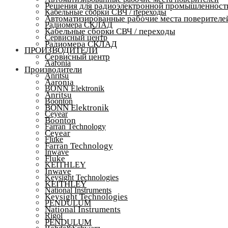
Решения для радиоэлектронной промышленност
Кабельные сборки СВЧ / переходы
Автоматизированные рабочие места поверителе
Радиомера СКЛАД
Кабельные сборки СВЧ / переходы
Сервисный центр
Радиомера СКЛАД
ПРОИЗВОДИТЕЛИ
Сервисный центр
Aaronia
Производители
Anritsu
Aaronia
BONN Elektronik
Anritsu
Boonton
BONN Elektronik
Ceyear
Boonton
Farran Technology
Ceyear
Fluke
Farran Technology
Inwave
Fluke
KEITHLEY
Inwave
Keysight Technologies
KEITHLEY
National Instruments
Keysight Technologies
PENDULUM
National Instruments
Rigol
PENDULUM