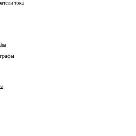
атели тока
афы
ографы
ды