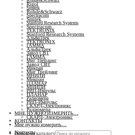
Rohde&Schwarz
Rigol
Smitek
Rohde&Schwarz
Spectracom
Smitek
Stanford Research Systems
Spectracom
TEKTRONIX
Stanford Research Systems
АльфаТрек
TEKTRONIX
ГАММА
АльфаТрек
Завод СВТ
ГАММА
Миг Трейдинг
Завод СВТ
Микран
Миг Трейдинг
МНИПИ
Микран
ПЛАНАР
МНИПИ
РИП-Импульс
ПЛАНАР
Радиомера
РИП-Импульс
СКАРД-Электроникс
Радиомера
МНЕ НУЖНО ИЗМЕРИТЬ…
СКАРД-Электроникс
КОНТАКТЫ
Мне нужно измерить…
Контакты
Поиск по каталогу