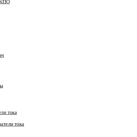
ККПО
ач
пы
ели тока
атели тока