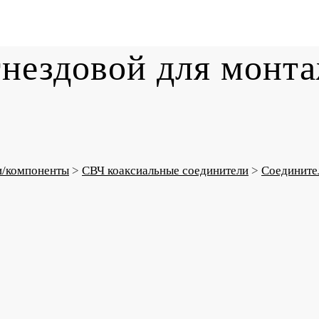
ездовой для монта
и/компоненты
>
СВЧ коаксиальные соединители
>
Соединит