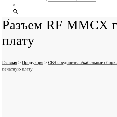
×
Разъем RF MMCX гн
плату
Главная
>
Продукция
>
СВЧ соединители/кабельные сборк
печатную плату