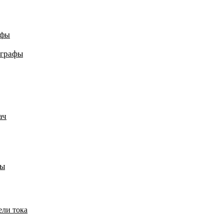
афы
ографы
ач
пы
ели тока