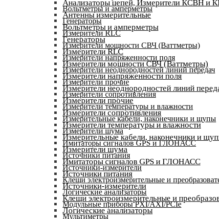
Анализаторы цепей, Измерители КСВН и 
Вольтметры и амперметры
Антенны измерительные
Генераторы
Вольтметры и амперметры
Измерители RLC
Генераторы
Измерители мощности СВЧ (Ваттметры)
Измерители RLC
Измерители напряженности поля
Измерители мощности СВЧ (Ваттметры)
Измерители неоднородностей линий передач
Измерители напряженности поля
Измерители прочие
Измерители неоднородностей линий перед
Измерители сопротивления
Измерители прочие
Измерители температуры и влажности
Измерители сопротивления
Измерительные кабели, наконечники и щупы
Измерители температуры и влажности
Измерители шума
Измерительные кабели, наконечники и щу
Имитаторы сигналов GPS и ГЛОНАСС
Измерители шума
Источники питания
Имитаторы сигналов GPS и ГЛОНАСС
Источники-измерители
Источники питания
Клещи электроизмерительные и преобразоват
Источники-измерители
Логические анализаторы
Клещи электроизмерительные и преобразов
Модульные приборы PXI/AXI/PCIe
Логические анализаторы
Мультиметры