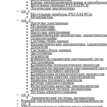
Клещи электроизмерительные и преобразов
Модульные приборы PXI/AXI/PCIe
Логические анализаторы
col_3
Модульные приборы PXI/AXI/PCIe
Мультиметры
col_3
Нагрузки электронные
Мультиметры
Осциллографы
Нагрузки электронные
Параметрические анализаторы, характериогр
Осциллографы
Системы сбора данных
Параметрические анализаторы, характери
Усилители
Системы сбора данных
Частотомеры
Усилители
Измерители параметров окружающей среды
Частотомеры
Калибраторы технологических процессов
Измерители параметров окружающей сре
Приборы теплового контроля
Калибраторы технологических процессов
Регистраторы качества электроэнергии
Приборы теплового контроля
Тестеры электроустановок
Регистраторы качества электроэнергии
Электрические тестеры, индикаторы
Тестеры электроустановок
col_4
Электрические тестеры, индикаторы
Решения для радиоэлектронной промышленности
col_4
Автоматизированные рабочие места поверителей