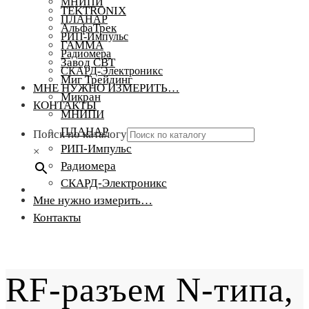
МНИПИ
TEKTRONIX
ПЛАНАР
АльфаТрек
РИП-Импульс
ГАММА
Радиомера
Завод СВТ
СКАРД-Электроникс
Миг Трейдинг
МНЕ НУЖНО ИЗМЕРИТЬ…
Микран
КОНТАКТЫ
МНИПИ
ПЛАНАР
Поиск по каталогу
РИП-Импульс
×
Радиомера
СКАРД-Электроникс
Мне нужно измерить…
Контакты
RF-разъем N-типа,