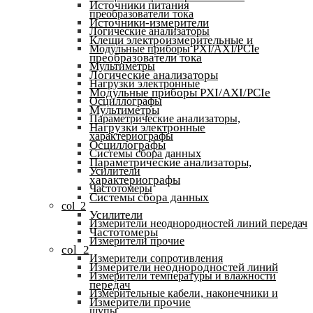
Источники питания
преобразователи тока
Источники-измерители
Логические анализаторы
Клещи электроизмерительные и
Модульные приборы PXI/AXI/PCIe
преобразователи тока
Мультиметры
Логические анализаторы
Нагрузки электронные
Модульные приборы PXI/AXI/PCIe
Осциллографы
Мультиметры
Параметрические анализаторы,
Нагрузки электронные
характериографы
Осциллографы
Системы сбора данных
Параметрические анализаторы,
Усилители
характериографы
Частотомеры
Системы сбора данных
col_2
Усилители
Измерители неоднородностей линий передач
Частотомеры
Измерители прочие
col_2
Измерители сопротивления
Измерители неоднородностей линий
Измерители температуры и влажности
передач
Измерительные кабели, наконечники и
Измерители прочие
щупы