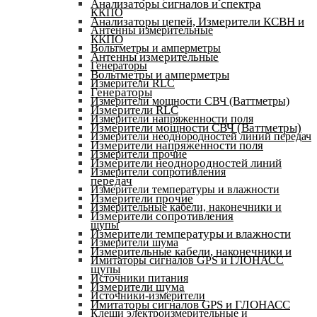
Анализаторы сигналов и спектра
ККПО
Анализаторы цепей, Измерители КСВН и
Антенны измерительные
ККПО
Вольтметры и амперметры
Антенны измерительные
Генераторы
Вольтметры и амперметры
Измерители RLC
Генераторы
Измерители мощности СВЧ (Ваттметры)
Измерители RLC
Измерители напряженности поля
Измерители мощности СВЧ (Ваттметры)
Измерители неоднородностей линий передач
Измерители напряженности поля
Измерители прочие
Измерители неоднородностей линий
Измерители сопротивления
передач
Измерители температуры и влажности
Измерители прочие
Измерительные кабели, наконечники и
Измерители сопротивления
щупы
Измерители температуры и влажности
Измерители шума
Измерительные кабели, наконечники и
Имитаторы сигналов GPS и ГЛОНАСС
щупы
Источники питания
Измерители шума
Источники-измерители
Имитаторы сигналов GPS и ГЛОНАСС
Клещи электроизмерительные и