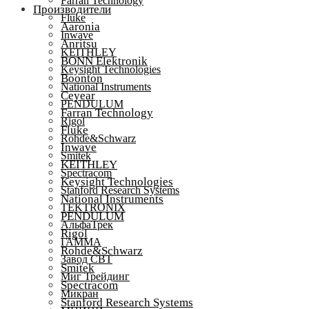
Farran Technology
Производители
Fluke
Aaronia
Inwave
Anritsu
KEITHLEY
BONN Elektronik
Keysight Technologies
Boonton
National Instruments
Ceyear
PENDULUM
Farran Technology
Rigol
Fluke
Rohde&Schwarz
Inwave
Smitek
KEITHLEY
Spectracom
Keysight Technologies
Stanford Research Systems
National Instruments
TEKTRONIX
PENDULUM
АльфаТрек
Rigol
ГАММА
Rohde&Schwarz
Завод СВТ
Smitek
Миг Трейдинг
Spectracom
Микран
Stanford Research Systems