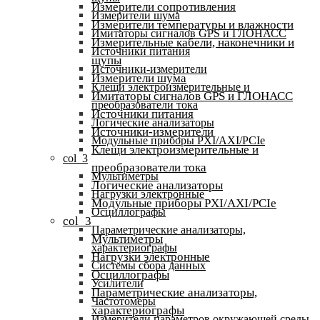
Измерители сопротивления
Измерители шума
Измерители температуры и влажности
Имитаторы сигналов GPS и ГЛОНАСС
Измерительные кабели, наконечники и
Источники питания
щупы
Источники-измерители
Измерители шума
Клещи электроизмерительные и
Имитаторы сигналов GPS и ГЛОНАСС
преобразователи тока
Источники питания
Логические анализаторы
Источники-измерители
Модульные приборы PXI/AXI/PCIe
Клещи электроизмерительные и
col_3
преобразователи тока
Мультиметры
Логические анализаторы
Нагрузки электронные
Модульные приборы PXI/AXI/PCIe
Осциллографы
col_3
Параметрические анализаторы,
Мультиметры
характериографы
Нагрузки электронные
Системы сбора данных
Осциллографы
Усилители
Параметрические анализаторы,
Частотомеры
характериографы
Измерители параметров окружающей среды