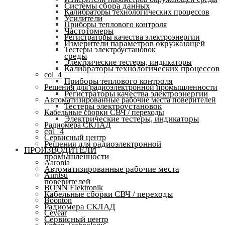
Системы сбора данных
Калибраторы технологических процессов
Усилители
Приборы теплового контроля
Частотомеры
Регистраторы качества электроэнергии
Измерители параметров окружающей
Тестеры электроустановок
среды
Электрические тестеры, индикаторы
Калибраторы технологических процессов
col_4
Приборы теплового контроля
Решения для радиоэлектронной промышленности
Регистраторы качества электроэнергии
Автоматизированные рабочие места поверителей
Тестеры электроустановок
Кабельные сборки СВЧ / переходы
Электрические тестеры, индикаторы
Радиомера СКЛАД
col_4
Сервисный центр
Решения для радиоэлектронной
ПРОИЗВОДИТЕЛИ
промышленности
Aaronia
Автоматизированные рабочие места
Anritsu
поверителей
BONN Elektronik
Кабельные сборки СВЧ / переходы
Boonton
Радиомера СКЛАД
Ceyear
Сервисный центр