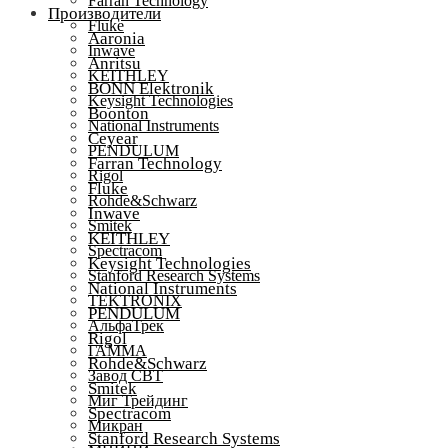
Farran Technology
Производители
Fluke
Aaronia
Inwave
Anritsu
KEITHLEY
BONN Elektronik
Keysight Technologies
Boonton
National Instruments
Ceyear
PENDULUM
Farran Technology
Rigol
Fluke
Rohde&Schwarz
Inwave
Smitek
KEITHLEY
Spectracom
Keysight Technologies
Stanford Research Systems
National Instruments
TEKTRONIX
PENDULUM
АльфаТрек
Rigol
ГАММА
Rohde&Schwarz
Завод СВТ
Smitek
Миг Трейдинг
Spectracom
Микран
Stanford Research Systems