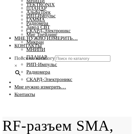
МНИПИ
TEKTRONIX
ПЛАНАР
АльфаТрек
РИП-Импульс
ГАММА
Радиомера
Завод СВТ
СКАРД-Электроникс
Миг Трейдинг
МНЕ НУЖНО ИЗМЕРИТЬ…
Микран
КОНТАКТЫ
МНИПИ
ПЛАНАР
Поиск по каталогу
РИП-Импульс
×
Радиомера
СКАРД-Электроникс
Мне нужно измерить…
Контакты
RF-разъем SMA,