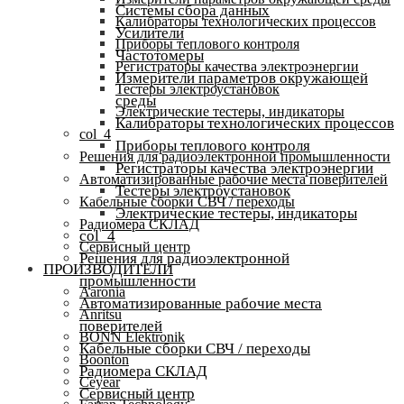
Системы сбора данных
Калибраторы технологических процессов
Усилители
Приборы теплового контроля
Частотомеры
Регистраторы качества электроэнергии
Измерители параметров окружающей
Тестеры электроустановок
среды
Электрические тестеры, индикаторы
Калибраторы технологических процессов
col_4
Приборы теплового контроля
Решения для радиоэлектронной промышленности
Регистраторы качества электроэнергии
Автоматизированные рабочие места поверителей
Тестеры электроустановок
Кабельные сборки СВЧ / переходы
Электрические тестеры, индикаторы
Радиомера СКЛАД
col_4
Сервисный центр
Решения для радиоэлектронной
ПРОИЗВОДИТЕЛИ
промышленности
Aaronia
Автоматизированные рабочие места
Anritsu
поверителей
BONN Elektronik
Кабельные сборки СВЧ / переходы
Boonton
Радиомера СКЛАД
Ceyear
Сервисный центр