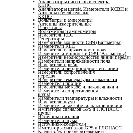
Анализаторы сигналов и спектра
ККПО
Анализаторы цепей, Измерители КСВН и
Антенны измерительные
ККПО
Вольтметры и амперметры
Антенны измерительные
Генераторы
Вольтметры и амперметры
Измерители RLC
Генераторы
Измерители мощности СВЧ (Ваттметры)
Измерители RLC
Измерители напряженности поля
Измерители мощности СВЧ (Ваттметры)
Измерители неоднородностей линий передач
Измерители напряженности поля
Измерители прочие
Измерители неоднородностей линий
Измерители сопротивления
передач
Измерители температуры и влажности
Измерители прочие
Измерительные кабели, наконечники и
Измерители сопротивления
щупы
Измерители температуры и влажности
Измерители шума
Измерительные кабели, наконечники и
Имитаторы сигналов GPS и ГЛОНАСС
щупы
Источники питания
Измерители шума
Источники-измерители
Имитаторы сигналов GPS и ГЛОНАСС
Клещи электроизмерительные и