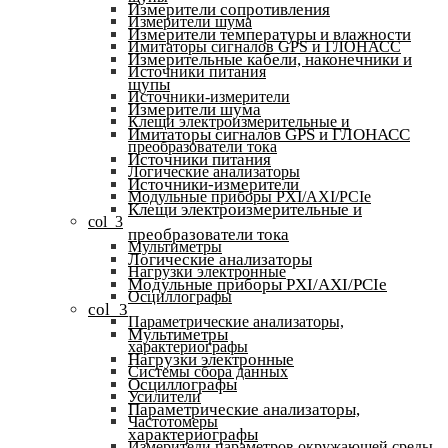
Измерители сопротивления
Измерители шума
Измерители температуры и влажности
Имитаторы сигналов GPS и ГЛОНАСС
Измерительные кабели, наконечники и
Источники питания
щупы
Источники-измерители
Измерители шума
Клещи электроизмерительные и
Имитаторы сигналов GPS и ГЛОНАСС
преобразователи тока
Источники питания
Логические анализаторы
Источники-измерители
Модульные приборы PXI/AXI/PCIe
Клещи электроизмерительные и
col_3
преобразователи тока
Мультиметры
Логические анализаторы
Нагрузки электронные
Модульные приборы PXI/AXI/PCIe
Осциллографы
col_3
Параметрические анализаторы,
Мультиметры
характериографы
Нагрузки электронные
Системы сбора данных
Осциллографы
Усилители
Параметрические анализаторы,
Частотомеры
характериографы
Измерители параметров окружающей среды