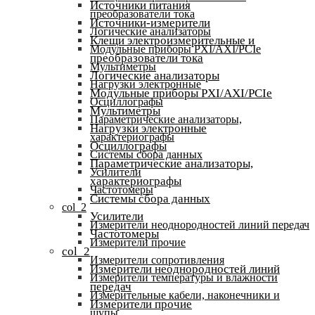
Источники питания
преобразователи тока
Источники-измерители
Логические анализаторы
Клещи электроизмерительные и
Модульные приборы PXI/AXI/PCIe
преобразователи тока
Мультиметры
Логические анализаторы
Нагрузки электронные
Модульные приборы PXI/AXI/PCIe
Осциллографы
Мультиметры
Параметрические анализаторы,
Нагрузки электронные
характериографы
Осциллографы
Системы сбора данных
Параметрические анализаторы,
Усилители
характериографы
Частотомеры
Системы сбора данных
col_2
Усилители
Измерители неоднородностей линий передач
Частотомеры
Измерители прочие
col_2
Измерители сопротивления
Измерители неоднородностей линий
Измерители температуры и влажности
передач
Измерительные кабели, наконечники и
Измерители прочие
щупы