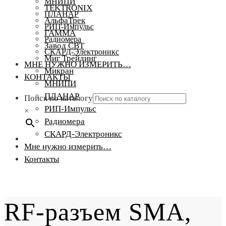
МНИПИ
TEKTRONIX
ПЛАНАР
АльфаТрек
РИП-Импульс
ГАММА
Радиомера
Завод СВТ
СКАРД-Электроникс
Миг Трейдинг
МНЕ НУЖНО ИЗМЕРИТЬ…
Микран
КОНТАКТЫ
МНИПИ
ПЛАНАР
Поиск по каталогу
РИП-Импульс
×
Радиомера
СКАРД-Электроникс
Мне нужно измерить…
Контакты
RF-разъем SMA,