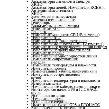
Анализаторы сигналов и спектра
ККПО
Анализаторы цепей, Измерители КСВН и
Антенны измерительные
ККПО
Вольтметры и амперметры
Антенны измерительные
Генераторы
Вольтметры и амперметры
Измерители RLC
Генераторы
Измерители мощности СВЧ (Ваттметры)
Измерители RLC
Измерители напряженности поля
Измерители мощности СВЧ (Ваттметры)
Измерители неоднородностей линий передач
Измерители напряженности поля
Измерители прочие
Измерители неоднородностей линий
Измерители сопротивления
передач
Измерители температуры и влажности
Измерители прочие
Измерительные кабели, наконечники и
Измерители сопротивления
щупы
Измерители температуры и влажности
Измерители шума
Измерительные кабели, наконечники и
Имитаторы сигналов GPS и ГЛОНАСС
щупы
Источники питания
Измерители шума
Источники-измерители
Имитаторы сигналов GPS и ГЛОНАСС
Клещи электроизмерительные и