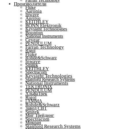
Farran Technology
Производители
Fluke
Aaronia
Inwave
Anritsu
KEITHLEY
BONN Elektronik
Keysight Technologies
Boonton
National Instruments
Ceyear
PENDULUM
Farran Technology
Rigol
Fluke
Rohde&Schwarz
Inwave
Smitek
KEITHLEY
Spectracom
Keysight Technologies
Stanford Research Systems
National Instruments
TEKTRONIX
PENDULUM
АльфаТрек
Rigol
ГАММА
Rohde&Schwarz
Завод СВТ
Smitek
Миг Трейдинг
Spectracom
Микран
Stanford Research Systems