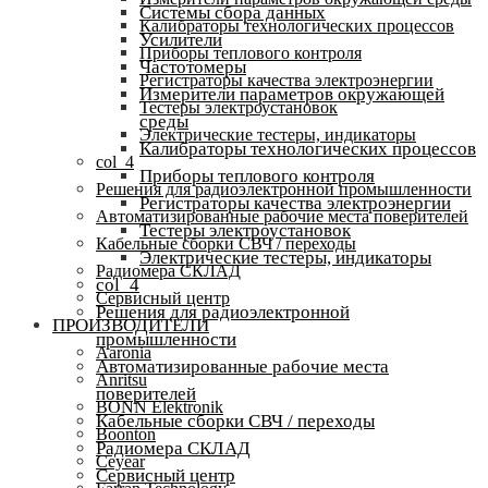
Системы сбора данных
Калибраторы технологических процессов
Усилители
Приборы теплового контроля
Частотомеры
Регистраторы качества электроэнергии
Измерители параметров окружающей
Тестеры электроустановок
среды
Электрические тестеры, индикаторы
Калибраторы технологических процессов
col_4
Приборы теплового контроля
Решения для радиоэлектронной промышленности
Регистраторы качества электроэнергии
Автоматизированные рабочие места поверителей
Тестеры электроустановок
Кабельные сборки СВЧ / переходы
Электрические тестеры, индикаторы
Радиомера СКЛАД
col_4
Сервисный центр
Решения для радиоэлектронной
ПРОИЗВОДИТЕЛИ
промышленности
Aaronia
Автоматизированные рабочие места
Anritsu
поверителей
BONN Elektronik
Кабельные сборки СВЧ / переходы
Boonton
Радиомера СКЛАД
Ceyear
Сервисный центр