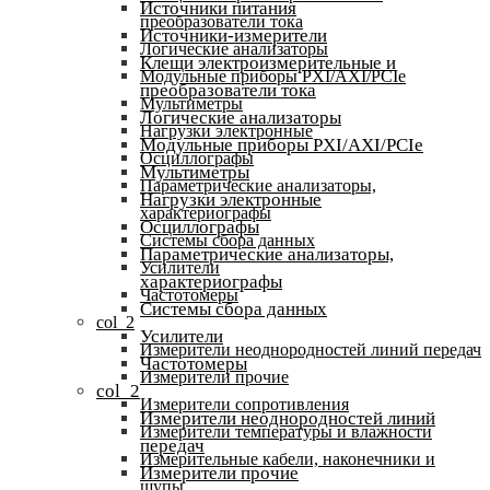
Источники питания
преобразователи тока
Источники-измерители
Логические анализаторы
Клещи электроизмерительные и
Модульные приборы PXI/AXI/PCIe
преобразователи тока
Мультиметры
Логические анализаторы
Нагрузки электронные
Модульные приборы PXI/AXI/PCIe
Осциллографы
Мультиметры
Параметрические анализаторы,
Нагрузки электронные
характериографы
Осциллографы
Системы сбора данных
Параметрические анализаторы,
Усилители
характериографы
Частотомеры
Системы сбора данных
col_2
Усилители
Измерители неоднородностей линий передач
Частотомеры
Измерители прочие
col_2
Измерители сопротивления
Измерители неоднородностей линий
Измерители температуры и влажности
передач
Измерительные кабели, наконечники и
Измерители прочие
щупы