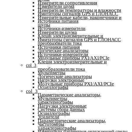
Измерители сопротивления
Измерители шума
Измерители температуры и влажности
Имитаторы сигналов GPS и ГЛОНАСС
Измерительные кабели, наконечники и
Источники питания
щупы
Источники-измерители
Измерители шума
Клещи электроизмерительные и
Имитаторы сигналов GPS и ГЛОНАСС
преобразователи тока
Источники питания
Логические анализаторы
Источники-измерители
Модульные приборы PXI/AXI/PCIe
Клещи электроизмерительные и
col_3
преобразователи тока
Мультиметры
Логические анализаторы
Нагрузки электронные
Модульные приборы PXI/AXI/PCIe
Осциллографы
col_3
Параметрические анализаторы,
Мультиметры
характериографы
Нагрузки электронные
Системы сбора данных
Осциллографы
Усилители
Параметрические анализаторы,
Частотомеры
характериографы
Измерители параметров окружающей среды