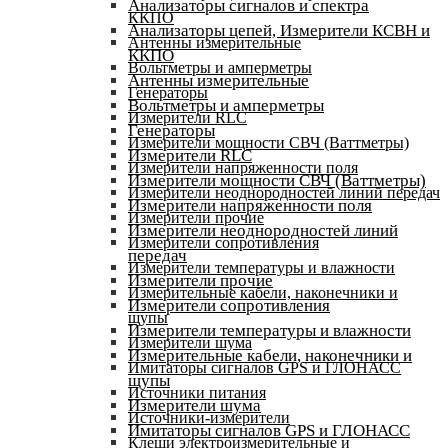
Анализаторы сигналов и спектра
ККПО
Анализаторы цепей, Измерители КСВН и
Антенны измерительные
ККПО
Вольтметры и амперметры
Антенны измерительные
Генераторы
Вольтметры и амперметры
Измерители RLC
Генераторы
Измерители мощности СВЧ (Ваттметры)
Измерители RLC
Измерители напряженности поля
Измерители мощности СВЧ (Ваттметры)
Измерители неоднородностей линий передач
Измерители напряженности поля
Измерители прочие
Измерители неоднородностей линий
Измерители сопротивления
передач
Измерители температуры и влажности
Измерители прочие
Измерительные кабели, наконечники и
Измерители сопротивления
щупы
Измерители температуры и влажности
Измерители шума
Измерительные кабели, наконечники и
Имитаторы сигналов GPS и ГЛОНАСС
щупы
Источники питания
Измерители шума
Источники-измерители
Имитаторы сигналов GPS и ГЛОНАСС
Клещи электроизмерительные и