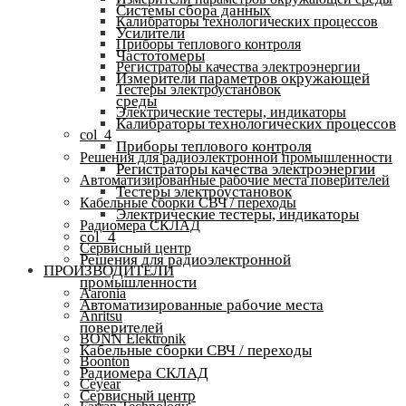
Системы сбора данных
Калибраторы технологических процессов
Усилители
Приборы теплового контроля
Частотомеры
Регистраторы качества электроэнергии
Измерители параметров окружающей
Тестеры электроустановок
среды
Электрические тестеры, индикаторы
Калибраторы технологических процессов
col_4
Приборы теплового контроля
Решения для радиоэлектронной промышленности
Регистраторы качества электроэнергии
Автоматизированные рабочие места поверителей
Тестеры электроустановок
Кабельные сборки СВЧ / переходы
Электрические тестеры, индикаторы
Радиомера СКЛАД
col_4
Сервисный центр
Решения для радиоэлектронной
ПРОИЗВОДИТЕЛИ
промышленности
Aaronia
Автоматизированные рабочие места
Anritsu
поверителей
BONN Elektronik
Кабельные сборки СВЧ / переходы
Boonton
Радиомера СКЛАД
Ceyear
Сервисный центр