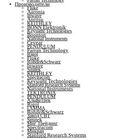
Farran Technology
Производители
Fluke
Aaronia
Inwave
Anritsu
KEITHLEY
BONN Elektronik
Keysight Technologies
Boonton
National Instruments
Ceyear
PENDULUM
Farran Technology
Rigol
Fluke
Rohde&Schwarz
Inwave
Smitek
KEITHLEY
Spectracom
Keysight Technologies
Stanford Research Systems
National Instruments
TEKTRONIX
PENDULUM
АльфаТрек
Rigol
ГАММА
Rohde&Schwarz
Завод СВТ
Smitek
Миг Трейдинг
Spectracom
Микран
Stanford Research Systems