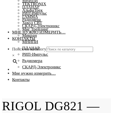
МНИПИ
TEKTRONIX
ПЛАНАР
АльфаТрек
РИП-Импульс
ГАММА
Радиомера
Завод СВТ
СКАРД-Электроникс
Миг Трейдинг
МНЕ НУЖНО ИЗМЕРИТЬ…
Микран
КОНТАКТЫ
МНИПИ
ПЛАНАР
Поиск по каталогу
РИП-Импульс
×
Радиомера
СКАРД-Электроникс
Мне нужно измерить…
Контакты
RIGOL DG821 —