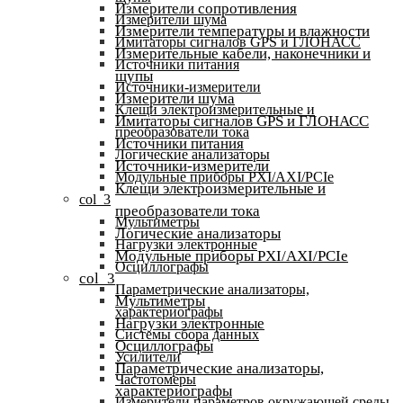
Измерители сопротивления
Измерители шума
Измерители температуры и влажности
Имитаторы сигналов GPS и ГЛОНАСС
Измерительные кабели, наконечники и
Источники питания
щупы
Источники-измерители
Измерители шума
Клещи электроизмерительные и
Имитаторы сигналов GPS и ГЛОНАСС
преобразователи тока
Источники питания
Логические анализаторы
Источники-измерители
Модульные приборы PXI/AXI/PCIe
Клещи электроизмерительные и
col_3
преобразователи тока
Мультиметры
Логические анализаторы
Нагрузки электронные
Модульные приборы PXI/AXI/PCIe
Осциллографы
col_3
Параметрические анализаторы,
Мультиметры
характериографы
Нагрузки электронные
Системы сбора данных
Осциллографы
Усилители
Параметрические анализаторы,
Частотомеры
характериографы
Измерители параметров окружающей среды