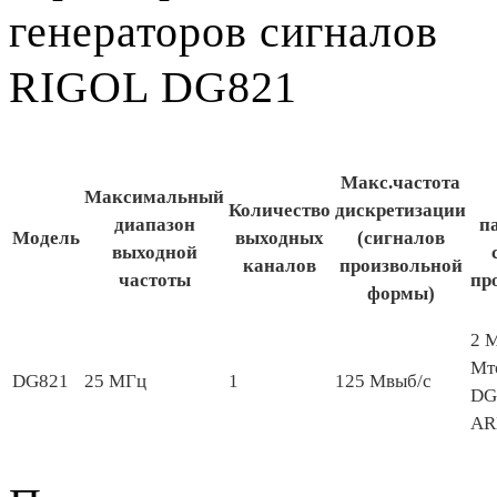
генераторов сигналов
RIGOL DG821
Макс.частота
Максимальный
Количество
дискретизации
диапазон
п
Модель
выходных
(сигналов
выходной
каналов
произвольной
частоты
пр
формы)
2 М
Мт
DG821
25 МГц
1
125 Мвыб/с
DG
AR