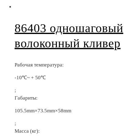
86403 одношаговый
волоконный кливер
Рабочая температура:
-10℃~ + 50℃
;
Габариты:
105.5mm×73.5mm×58mm
;
Масса (кг):