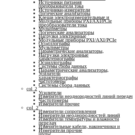
Источники питания
преобразователи тока
Источники-измерители
Логические анализаторы
Клещи электроизмерительные и
Модульные приборы PXI/AXI/PCIe
преобразователи тока
Мультиметры
Логические анализаторы
Нагрузки электронные
Модульные приборы PXI/AXI/PCIe
Осциллографы
Мультиметры
Параметрические анализаторы,
Нагрузки электронные
характериографы
Осциллографы
Системы сбора данных
Параметрические анализаторы,
Усилители
характериографы
Частотомеры
Системы сбора данных
col_2
Усилители
Измерители неоднородностей линий передач
Частотомеры
Измерители прочие
col_2
Измерители сопротивления
Измерители неоднородностей линий
Измерители температуры и влажности
передач
Измерительные кабели, наконечники и
Измерители прочие
щупы