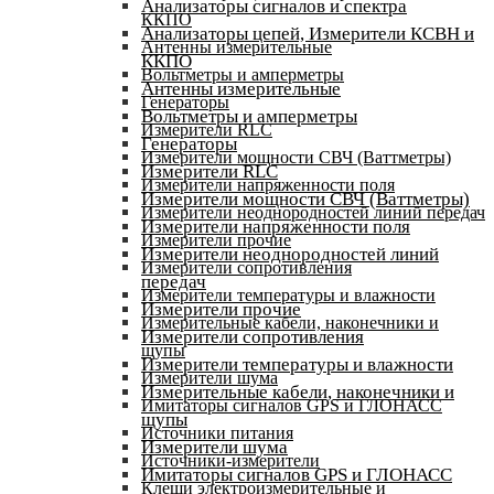
Анализаторы сигналов и спектра
ККПО
Анализаторы цепей, Измерители КСВН и
Антенны измерительные
ККПО
Вольтметры и амперметры
Антенны измерительные
Генераторы
Вольтметры и амперметры
Измерители RLC
Генераторы
Измерители мощности СВЧ (Ваттметры)
Измерители RLC
Измерители напряженности поля
Измерители мощности СВЧ (Ваттметры)
Измерители неоднородностей линий передач
Измерители напряженности поля
Измерители прочие
Измерители неоднородностей линий
Измерители сопротивления
передач
Измерители температуры и влажности
Измерители прочие
Измерительные кабели, наконечники и
Измерители сопротивления
щупы
Измерители температуры и влажности
Измерители шума
Измерительные кабели, наконечники и
Имитаторы сигналов GPS и ГЛОНАСС
щупы
Источники питания
Измерители шума
Источники-измерители
Имитаторы сигналов GPS и ГЛОНАСС
Клещи электроизмерительные и