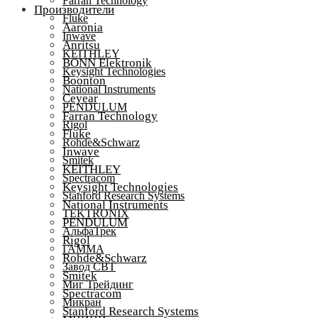
Farran Technology
Производители
Fluke
Aaronia
Inwave
Anritsu
KEITHLEY
BONN Elektronik
Keysight Technologies
Boonton
National Instruments
Ceyear
PENDULUM
Farran Technology
Rigol
Fluke
Rohde&Schwarz
Inwave
Smitek
KEITHLEY
Spectracom
Keysight Technologies
Stanford Research Systems
National Instruments
TEKTRONIX
PENDULUM
АльфаТрек
Rigol
ГАММА
Rohde&Schwarz
Завод СВТ
Smitek
Миг Трейдинг
Spectracom
Микран
Stanford Research Systems