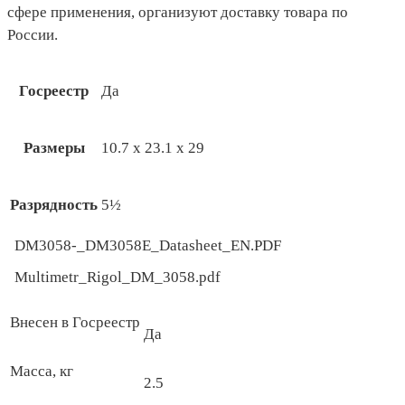
сфере применения, организуют доставку товара по
России.
Госреестр
Да
Размеры
10.7 x 23.1 х 29
Разрядность
5½
DM3058-_DM3058E_Datasheet_EN.PDF
Multimetr_Rigol_DM_3058.pdf
Внесен в Госреестр
Да
Масса, кг
2.5