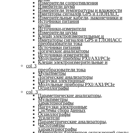
Измерители сопротивления
Измерители шума
Измерители температуры и влажности
Имитаторы сигналов GPS и ГЛОНАСС
Измерительные кабели, наконечники и
Источники питания
щупы
Источники-измерители
Измерители шума
Клещи электроизмерительные и
Имитаторы сигналов GPS и ГЛОНАСС
преобразователи тока
Источники питания
Логические анализаторы
Источники-измерители
Модульные приборы PXI/AXI/PCIe
Клещи электроизмерительные и
col_3
преобразователи тока
Мультиметры
Логические анализаторы
Нагрузки электронные
Модульные приборы PXI/AXI/PCIe
Осциллографы
col_3
Параметрические анализаторы,
Мультиметры
характериографы
Нагрузки электронные
Системы сбора данных
Осциллографы
Усилители
Параметрические анализаторы,
Частотомеры
характериографы
Измерители параметров окружающей среды