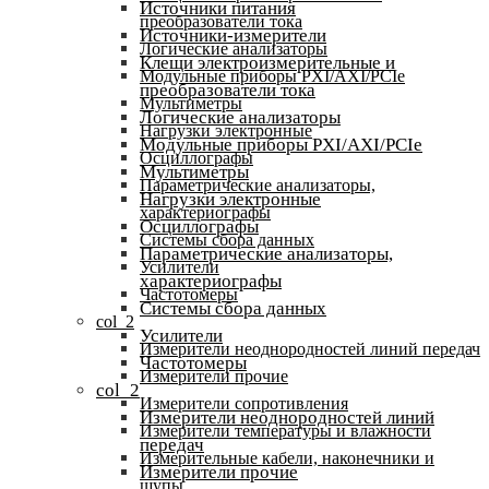
Источники питания
преобразователи тока
Источники-измерители
Логические анализаторы
Клещи электроизмерительные и
Модульные приборы PXI/AXI/PCIe
преобразователи тока
Мультиметры
Логические анализаторы
Нагрузки электронные
Модульные приборы PXI/AXI/PCIe
Осциллографы
Мультиметры
Параметрические анализаторы,
Нагрузки электронные
характериографы
Осциллографы
Системы сбора данных
Параметрические анализаторы,
Усилители
характериографы
Частотомеры
Системы сбора данных
col_2
Усилители
Измерители неоднородностей линий передач
Частотомеры
Измерители прочие
col_2
Измерители сопротивления
Измерители неоднородностей линий
Измерители температуры и влажности
передач
Измерительные кабели, наконечники и
Измерители прочие
щупы