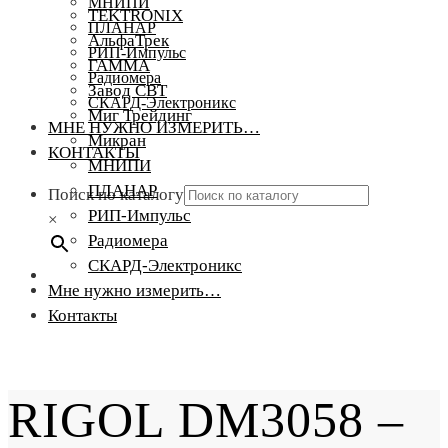
МНИПИ
TEKTRONIX
ПЛАНАР
АльфаТрек
РИП-Импульс
ГАММА
Радиомера
Завод СВТ
СКАРД-Электроникс
Миг Трейдинг
МНЕ НУЖНО ИЗМЕРИТЬ…
Микран
КОНТАКТЫ
МНИПИ
ПЛАНАР
Поиск по каталогу
РИП-Импульс
×
Радиомера
СКАРД-Электроникс
Мне нужно измерить…
Контакты
RIGOL DM3058 –