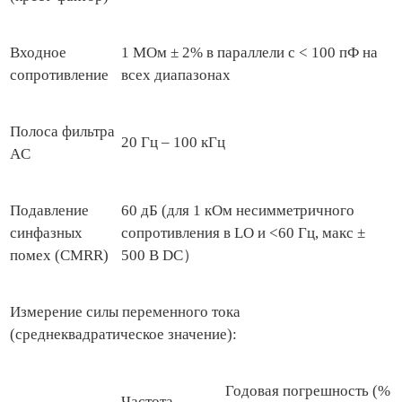
Входное
1 MОм ± 2% в параллели с < 100 пФ на
сопротивление
всех диапазонах
Полоса фильтра
20 Гц – 100 кГц
AC
Подавление
60 дБ (для 1 кОм несимметричного
синфазных
сопротивления в LO и <60 Гц, макс ±
помех (CMRR)
500 В DC）
Измерение силы переменного тока
(среднеквадратическое значение):
Годовая погрешность (%
Частота