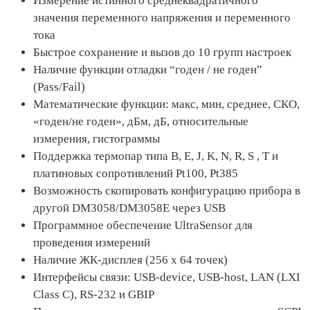
Измерение истинного среднеквадратичного
значения переменного напряжения и переменного
тока
Быстрое сохранение и вызов до 10 групп настроек
Наличие функции отладки “годен / не годен”
(Pass/Fail)
Математические функции: макс, мин, среднее, СКО,
«годен/не годен», дБм, дБ, относительные
измерения, гистограммы
Поддержка термопар типа B, E, J, K, N, R, S , T и
платиновых сопротивлений Pt100, Pt385
Возможность скопировать конфигурацию прибора в
другой DM3058/DM3058E через USB
Программное обеспечение UltraSensor для
проведения измерений
Наличие ЖК-дисплея (256 x 64 точек)
Интерфейсы связи: USB-device, USB-host, LAN (LXI
Class C), RS-232 и GBIP