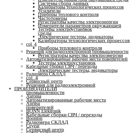
Системы сбора данных
Калибраторы технологических процессов
Усилители
Приборы теплового контроля
Частотомеры
Регистраторы качества электроэнергии
Измерители параметров окружающей
Тестеры электроустановок
среды
Электрические тестеры, индикаторы
Калибраторы технологических процессов
col_4
Приборы теплового контроля
Решения для радиоэлектронной промышленности
Регистраторы качества электроэнергии
Автоматизированные рабочие места поверителей
Тестеры электроустановок
Кабельные сборки СВЧ / переходы
Электрические тестеры, индикаторы
Радиомера СКЛАД
col_4
Сервисный центр
Решения для радиоэлектронной
ПРОИЗВОДИТЕЛИ
промышленности
Aaronia
Автоматизированные рабочие места
Anritsu
поверителей
BONN Elektronik
Кабельные сборки СВЧ / переходы
Boonton
Радиомера СКЛАД
Ceyear
Сервисный центр