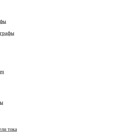
афы
ографы
ач
пы
ели тока