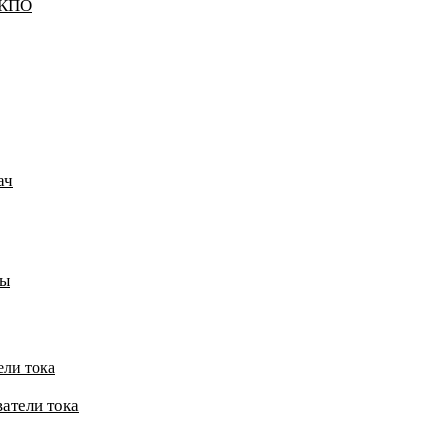
ККПО
ач
пы
ели тока
атели тока