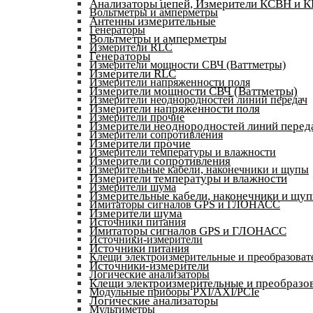
Анализаторы цепей, Измерители КСВН и 
Вольтметры и амперметры
Антенны измерительные
Генераторы
Вольтметры и амперметры
Измерители RLC
Генераторы
Измерители мощности СВЧ (Ваттметры)
Измерители RLC
Измерители напряженности поля
Измерители мощности СВЧ (Ваттметры)
Измерители неоднородностей линий передач
Измерители напряженности поля
Измерители прочие
Измерители неоднородностей линий перед
Измерители сопротивления
Измерители прочие
Измерители температуры и влажности
Измерители сопротивления
Измерительные кабели, наконечники и щупы
Измерители температуры и влажности
Измерители шума
Измерительные кабели, наконечники и щу
Имитаторы сигналов GPS и ГЛОНАСС
Измерители шума
Источники питания
Имитаторы сигналов GPS и ГЛОНАСС
Источники-измерители
Источники питания
Клещи электроизмерительные и преобразоват
Источники-измерители
Логические анализаторы
Клещи электроизмерительные и преобразов
Модульные приборы PXI/AXI/PCIe
Логические анализаторы
Мультиметры