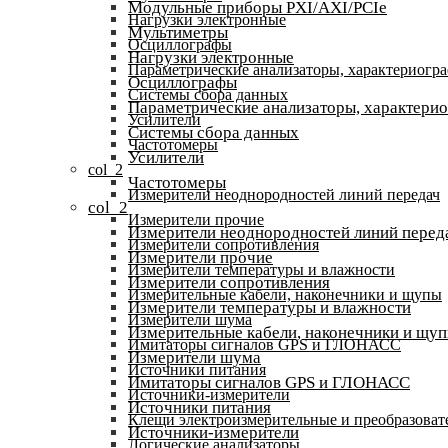
Модульные приборы PXI/AXI/PCIe
Нагрузки электронные
Мультиметры
Осциллографы
Нагрузки электронные
Параметрические анализаторы, характериогр
Осциллографы
Системы сбора данных
Параметрические анализаторы, характери
Усилители
Системы сбора данных
Частотомеры
Усилители
col_2
Частотомеры
Измерители неоднородностей линий передач
col_2
Измерители прочие
Измерители неоднородностей линий перед
Измерители сопротивления
Измерители прочие
Измерители температуры и влажности
Измерители сопротивления
Измерительные кабели, наконечники и щупы
Измерители температуры и влажности
Измерители шума
Измерительные кабели, наконечники и щу
Имитаторы сигналов GPS и ГЛОНАСС
Измерители шума
Источники питания
Имитаторы сигналов GPS и ГЛОНАСС
Источники-измерители
Источники питания
Клещи электроизмерительные и преобразоват
Источники-измерители
Логические анализаторы