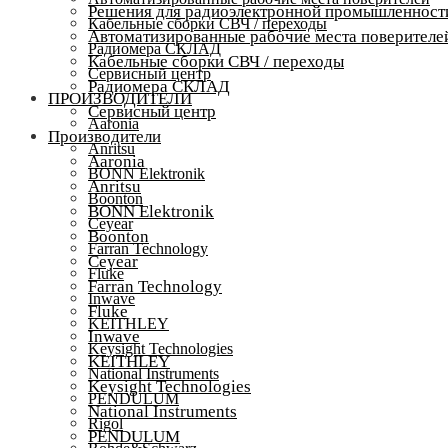
Решения для радиоэлектронной промышленност
Кабельные сборки СВЧ / переходы
Автоматизированные рабочие места поверителе
Радиомера СКЛАД
Кабельные сборки СВЧ / переходы
Сервисный центр
Радиомера СКЛАД
ПРОИЗВОДИТЕЛИ
Сервисный центр
Aaronia
Производители
Anritsu
Aaronia
BONN Elektronik
Anritsu
Boonton
BONN Elektronik
Ceyear
Boonton
Farran Technology
Ceyear
Fluke
Farran Technology
Inwave
Fluke
KEITHLEY
Inwave
Keysight Technologies
KEITHLEY
National Instruments
Keysight Technologies
PENDULUM
National Instruments
Rigol
PENDULUM