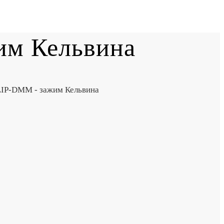
м Кельвина
P-DMM - зажим Кельвина