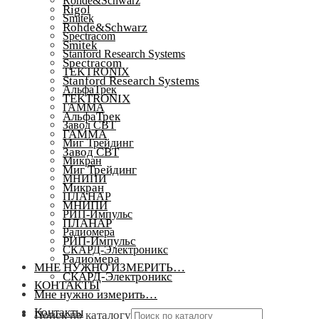
Rohde&Schwarz
Rigol
Smitek
Rohde&Schwarz
Spectracom
Smitek
Stanford Research Systems
Spectracom
TEKTRONIX
Stanford Research Systems
АльфаТрек
TEKTRONIX
ГАММА
АльфаТрек
Завод СВТ
ГАММА
Миг Трейдинг
Завод СВТ
Микран
Миг Трейдинг
МНИПИ
Микран
ПЛАНАР
МНИПИ
РИП-Импульс
ПЛАНАР
Радиомера
РИП-Импульс
СКАРД-Электроникс
Радиомера
МНЕ НУЖНО ИЗМЕРИТЬ…
СКАРД-Электроникс
КОНТАКТЫ
Мне нужно измерить…
Контакты
Поиск по каталогу