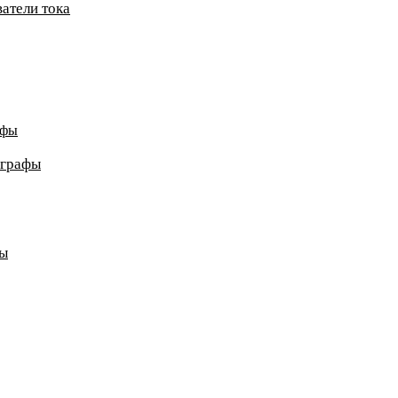
атели тока
афы
ографы
ды