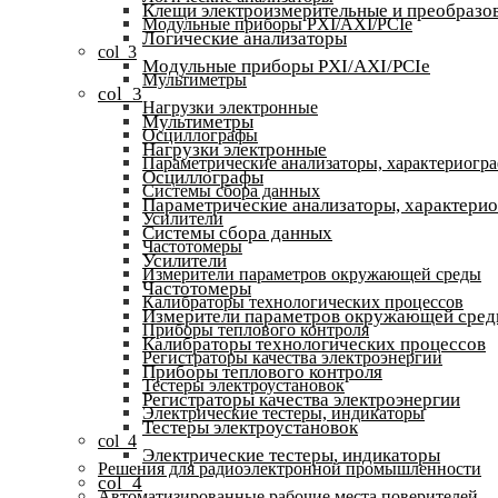
Клещи электроизмерительные и преобразов
Модульные приборы PXI/AXI/PCIe
Логические анализаторы
col_3
Модульные приборы PXI/AXI/PCIe
Мультиметры
col_3
Нагрузки электронные
Мультиметры
Осциллографы
Нагрузки электронные
Параметрические анализаторы, характериогр
Осциллографы
Системы сбора данных
Параметрические анализаторы, характери
Усилители
Системы сбора данных
Частотомеры
Усилители
Измерители параметров окружающей среды
Частотомеры
Калибраторы технологических процессов
Измерители параметров окружающей сре
Приборы теплового контроля
Калибраторы технологических процессов
Регистраторы качества электроэнергии
Приборы теплового контроля
Тестеры электроустановок
Регистраторы качества электроэнергии
Электрические тестеры, индикаторы
Тестеры электроустановок
col_4
Электрические тестеры, индикаторы
Решения для радиоэлектронной промышленности
col_4
Автоматизированные рабочие места поверителей