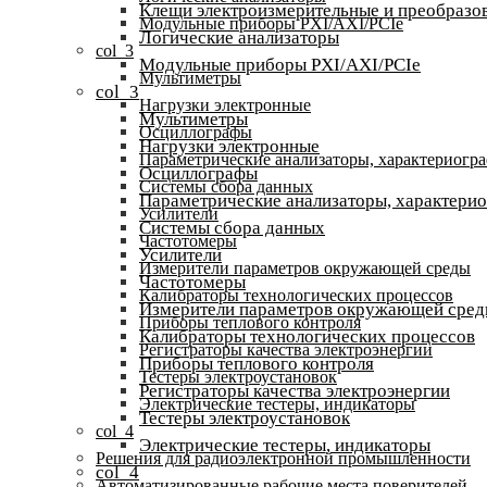
Клещи электроизмерительные и преобразов
Модульные приборы PXI/AXI/PCIe
Логические анализаторы
col_3
Модульные приборы PXI/AXI/PCIe
Мультиметры
col_3
Нагрузки электронные
Мультиметры
Осциллографы
Нагрузки электронные
Параметрические анализаторы, характериогр
Осциллографы
Системы сбора данных
Параметрические анализаторы, характери
Усилители
Системы сбора данных
Частотомеры
Усилители
Измерители параметров окружающей среды
Частотомеры
Калибраторы технологических процессов
Измерители параметров окружающей сре
Приборы теплового контроля
Калибраторы технологических процессов
Регистраторы качества электроэнергии
Приборы теплового контроля
Тестеры электроустановок
Регистраторы качества электроэнергии
Электрические тестеры, индикаторы
Тестеры электроустановок
col_4
Электрические тестеры, индикаторы
Решения для радиоэлектронной промышленности
col_4
Автоматизированные рабочие места поверителей