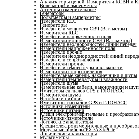
Анализаторы цепей, Измерители КСВН и 
Вольтметры и амперметры
Антенны измерительные
Генераторы
Вольтметры и амперметры
Измерители RLC
Генераторы
Измерители мощности СВЧ (Ваттметры)
Измерители RLC
Измерители напряженности поля
Измерители мощности СВЧ (Ваттметры)
Измерители неоднородностей линий передач
Измерители напряженности поля
Измерители прочие
Измерители неоднородностей линий перед
Измерители сопротивления
Измерители прочие
Измерители температуры и влажности
Измерители сопротивления
Измерительные кабели, наконечники и щупы
Измерители температуры и влажности
Измерители шума
Измерительные кабели, наконечники и щу
Имитаторы сигналов GPS и ГЛОНАСС
Измерители шума
Источники питания
Имитаторы сигналов GPS и ГЛОНАСС
Источники-измерители
Источники питания
Клещи электроизмерительные и преобразоват
Источники-измерители
Логические анализаторы
Клещи электроизмерительные и преобразов
Модульные приборы PXI/AXI/PCIe
Логические анализаторы
Мультиметры