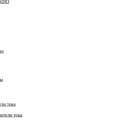
ККПО
ач
пы
ели тока
атели тока