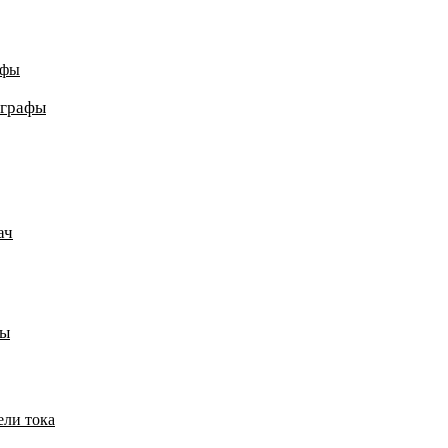
афы
ографы
ач
пы
ели тока