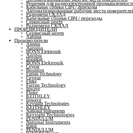
Решения для радиоэлектронной промышленност
Кабельные сборки СВЧ / переходы
Автоматизированные рабочие места поверителе
Радиомера СКЛАД
Кабельные сборки СВЧ / переходы
Сервисный центр
Радиомера СКЛАД
ПРОИЗВОДИТЕЛИ
Сервисный центр
Aaronia
Производители
Anritsu
Aaronia
BONN Elektronik
Anritsu
Boonton
BONN Elektronik
Ceyear
Boonton
Farran Technology
Ceyear
Fluke
Farran Technology
Inwave
Fluke
KEITHLEY
Inwave
Keysight Technologies
KEITHLEY
National Instruments
Keysight Technologies
PENDULUM
National Instruments
Rigol
PENDULUM