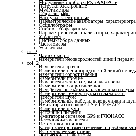
Модульные приборы PXI/AXI/PCIe
Нагрузки электронные
Мультиметры
Осциллографы
Нагрузки электронные
Параметрические анализаторы, характериогр
Осциллографы
Системы сбора данных
Параметрические анализаторы, характери
Усилители
Системы сбора данных
Частотомеры
Усилители
col_2
Частотомеры
Измерители неоднородностей линий передач
col_2
Измерители прочие
Измерители неоднородностей линий перед
Измерители сопротивления
Измерители прочие
Измерители температуры и влажности
Измерители сопротивления
Измерительные кабели, наконечники и щупы
Измерители температуры и влажности
Измерители шума
Измерительные кабели, наконечники и щу
Имитаторы сигналов GPS и ГЛОНАСС
Измерители шума
Источники питания
Имитаторы сигналов GPS и ГЛОНАСС
Источники-измерители
Источники питания
Клещи электроизмерительные и преобразоват
Источники-измерители
Логические анализаторы