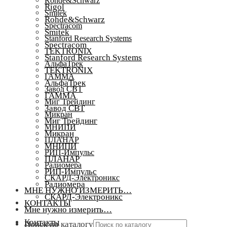
Rohde&Schwarz
Rigol
Smitek
Rohde&Schwarz
Spectracom
Smitek
Stanford Research Systems
Spectracom
TEKTRONIX
Stanford Research Systems
АльфаТрек
TEKTRONIX
ГАММА
АльфаТрек
Завод СВТ
ГАММА
Миг Трейдинг
Завод СВТ
Микран
Миг Трейдинг
МНИПИ
Микран
ПЛАНАР
МНИПИ
РИП-Импульс
ПЛАНАР
Радиомера
РИП-Импульс
СКАРД-Электроникс
Радиомера
МНЕ НУЖНО ИЗМЕРИТЬ…
СКАРД-Электроникс
КОНТАКТЫ
Мне нужно измерить…
Контакты
Поиск по каталогу