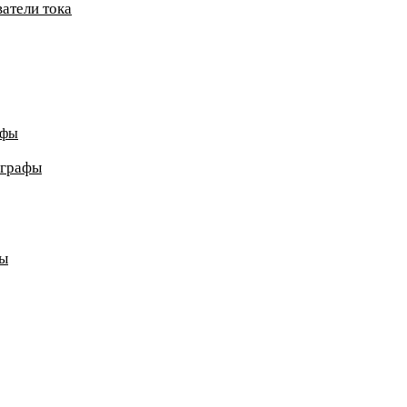
атели тока
афы
ографы
ды