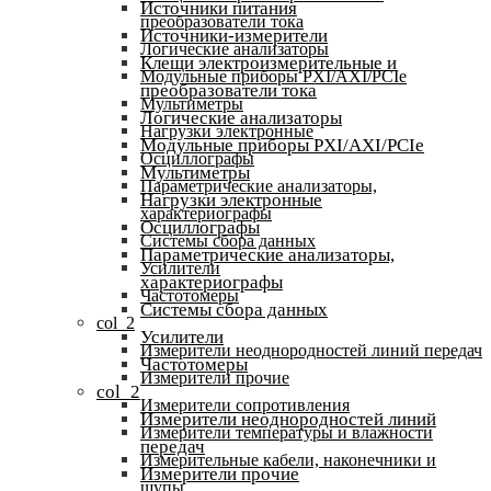
Источники питания
преобразователи тока
Источники-измерители
Логические анализаторы
Клещи электроизмерительные и
Модульные приборы PXI/AXI/PCIe
преобразователи тока
Мультиметры
Логические анализаторы
Нагрузки электронные
Модульные приборы PXI/AXI/PCIe
Осциллографы
Мультиметры
Параметрические анализаторы,
Нагрузки электронные
характериографы
Осциллографы
Системы сбора данных
Параметрические анализаторы,
Усилители
характериографы
Частотомеры
Системы сбора данных
col_2
Усилители
Измерители неоднородностей линий передач
Частотомеры
Измерители прочие
col_2
Измерители сопротивления
Измерители неоднородностей линий
Измерители температуры и влажности
передач
Измерительные кабели, наконечники и
Измерители прочие
щупы