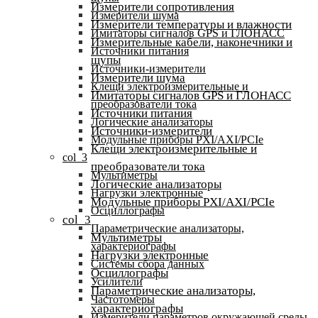
Измерители сопротивления
Измерители шума
Измерители температуры и влажности
Имитаторы сигналов GPS и ГЛОНАСС
Измерительные кабели, наконечники и
Источники питания
щупы
Источники-измерители
Измерители шума
Клещи электроизмерительные и
Имитаторы сигналов GPS и ГЛОНАСС
преобразователи тока
Источники питания
Логические анализаторы
Источники-измерители
Модульные приборы PXI/AXI/PCIe
Клещи электроизмерительные и
col_3
преобразователи тока
Мультиметры
Логические анализаторы
Нагрузки электронные
Модульные приборы PXI/AXI/PCIe
Осциллографы
col_3
Параметрические анализаторы,
Мультиметры
характериографы
Нагрузки электронные
Системы сбора данных
Осциллографы
Усилители
Параметрические анализаторы,
Частотомеры
характериографы
Измерители параметров окружающей среды