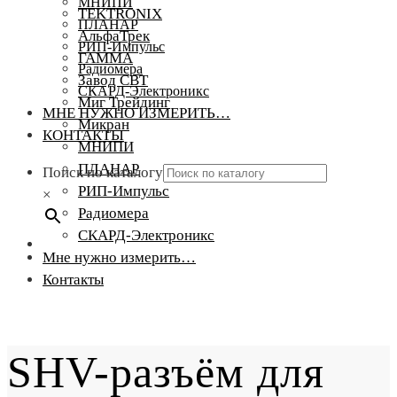
МНИПИ
TEKTRONIX
ПЛАНАР
АльфаТрек
РИП-Импульс
ГАММА
Радиомера
Завод СВТ
СКАРД-Электроникс
Миг Трейдинг
МНЕ НУЖНО ИЗМЕРИТЬ…
Микран
КОНТАКТЫ
МНИПИ
ПЛАНАР
Поиск по каталогу
РИП-Импульс
×
Радиомера
СКАРД-Электроникс
Мне нужно измерить…
Контакты
SHV-разъём для