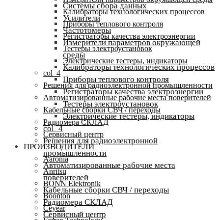
Системы сбора данных
Калибраторы технологических процессов
Усилители
Приборы теплового контроля
Частотомеры
Регистраторы качества электроэнергии
Измерители параметров окружающей
Тестеры электроустановок
среды
Электрические тестеры, индикаторы
Калибраторы технологических процессов
col_4
Приборы теплового контроля
Решения для радиоэлектронной промышленности
Регистраторы качества электроэнергии
Автоматизированные рабочие места поверителей
Тестеры электроустановок
Кабельные сборки СВЧ / переходы
Электрические тестеры, индикаторы
Радиомера СКЛАД
col_4
Сервисный центр
Решения для радиоэлектронной
ПРОИЗВОДИТЕЛИ
промышленности
Aaronia
Автоматизированные рабочие места
Anritsu
поверителей
BONN Elektronik
Кабельные сборки СВЧ / переходы
Boonton
Радиомера СКЛАД
Ceyear
Сервисный центр