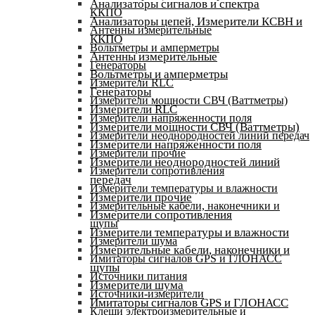
Анализаторы сигналов и спектра
ККПО
Анализаторы цепей, Измерители КСВН и
Антенны измерительные
ККПО
Вольтметры и амперметры
Антенны измерительные
Генераторы
Вольтметры и амперметры
Измерители RLC
Генераторы
Измерители мощности СВЧ (Ваттметры)
Измерители RLC
Измерители напряженности поля
Измерители мощности СВЧ (Ваттметры)
Измерители неоднородностей линий передач
Измерители напряженности поля
Измерители прочие
Измерители неоднородностей линий
Измерители сопротивления
передач
Измерители температуры и влажности
Измерители прочие
Измерительные кабели, наконечники и
Измерители сопротивления
щупы
Измерители температуры и влажности
Измерители шума
Измерительные кабели, наконечники и
Имитаторы сигналов GPS и ГЛОНАСС
щупы
Источники питания
Измерители шума
Источники-измерители
Имитаторы сигналов GPS и ГЛОНАСС
Клещи электроизмерительные и