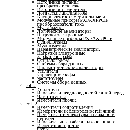
Источники питания
преобразователи тока
Источники-измерители
Логические анализаторы
Клещи электроизмерительные и
Модульные приборы PXI/AXI/PCIe
преобразователи тока
Мультиметры
Логические анализаторы
Нагрузки электронные
Модульные приборы PXI/AXI/PCIe
Осциллографы
Мультиметры
Параметрические анализаторы,
Нагрузки электронные
характериографы
Осциллографы
Системы сбора данных
Параметрические анализаторы,
Усилители
характериографы
Частотомеры
Системы сбора данных
col_2
Усилители
Измерители неоднородностей линий передач
Частотомеры
Измерители прочие
col_2
Измерители сопротивления
Измерители неоднородностей линий
Измерители температуры и влажности
передач
Измерительные кабели, наконечники и
Измерители прочие
щупы