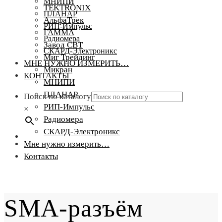
МНИПИ
TEKTRONIX
ПЛАНАР
АльфаТрек
РИП-Импульс
ГАММА
Радиомера
Завод СВТ
СКАРД-Электроникс
Миг Трейдинг
МНЕ НУЖНО ИЗМЕРИТЬ…
Микран
КОНТАКТЫ
МНИПИ
ПЛАНАР
Поиск по каталогу
РИП-Импульс
×
Радиомера
СКАРД-Электроникс
Мне нужно измерить…
Контакты
SMA-разъём