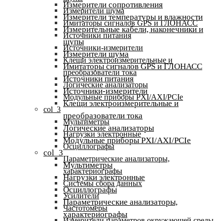
Измерители сопротивления
Измерители шума
Измерители температуры и влажности
Имитаторы сигналов GPS и ГЛОНАСС
Измерительные кабели, наконечники и
Источники питания
щупы
Источники-измерители
Измерители шума
Клещи электроизмерительные и
Имитаторы сигналов GPS и ГЛОНАСС
преобразователи тока
Источники питания
Логические анализаторы
Источники-измерители
Модульные приборы PXI/AXI/PCIe
Клещи электроизмерительные и
col_3
преобразователи тока
Мультиметры
Логические анализаторы
Нагрузки электронные
Модульные приборы PXI/AXI/PCIe
Осциллографы
col_3
Параметрические анализаторы,
Мультиметры
характериографы
Нагрузки электронные
Системы сбора данных
Осциллографы
Усилители
Параметрические анализаторы,
Частотомеры
характериографы
Измерители параметров окружающей среды