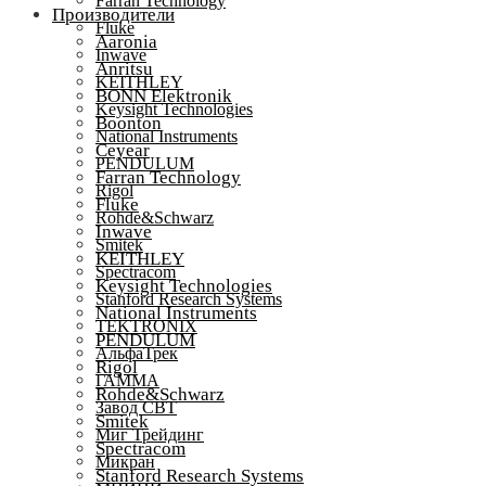
Farran Technology
Производители
Fluke
Aaronia
Inwave
Anritsu
KEITHLEY
BONN Elektronik
Keysight Technologies
Boonton
National Instruments
Ceyear
PENDULUM
Farran Technology
Rigol
Fluke
Rohde&Schwarz
Inwave
Smitek
KEITHLEY
Spectracom
Keysight Technologies
Stanford Research Systems
National Instruments
TEKTRONIX
PENDULUM
АльфаТрек
Rigol
ГАММА
Rohde&Schwarz
Завод СВТ
Smitek
Миг Трейдинг
Spectracom
Микран
Stanford Research Systems