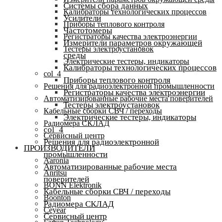
Системы сбора данных
Калибраторы технологических процессов
Усилители
Приборы теплового контроля
Частотомеры
Регистраторы качества электроэнергии
Измерители параметров окружающей
Тестеры электроустановок
среды
Электрические тестеры, индикаторы
Калибраторы технологических процессов
col_4
Приборы теплового контроля
Решения для радиоэлектронной промышленности
Регистраторы качества электроэнергии
Автоматизированные рабочие места поверителей
Тестеры электроустановок
Кабельные сборки СВЧ / переходы
Электрические тестеры, индикаторы
Радиомера СКЛАД
col_4
Сервисный центр
Решения для радиоэлектронной
ПРОИЗВОДИТЕЛИ
промышленности
Aaronia
Автоматизированные рабочие места
Anritsu
поверителей
BONN Elektronik
Кабельные сборки СВЧ / переходы
Boonton
Радиомера СКЛАД
Ceyear
Сервисный центр