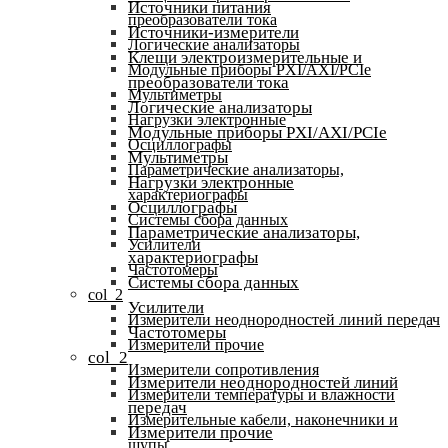
Источники питания
преобразователи тока
Источники-измерители
Логические анализаторы
Клещи электроизмерительные и
Модульные приборы PXI/AXI/PCIe
преобразователи тока
Мультиметры
Логические анализаторы
Нагрузки электронные
Модульные приборы PXI/AXI/PCIe
Осциллографы
Мультиметры
Параметрические анализаторы,
Нагрузки электронные
характериографы
Осциллографы
Системы сбора данных
Параметрические анализаторы,
Усилители
характериографы
Частотомеры
Системы сбора данных
col_2
Усилители
Измерители неоднородностей линий передач
Частотомеры
Измерители прочие
col_2
Измерители сопротивления
Измерители неоднородностей линий
Измерители температуры и влажности
передач
Измерительные кабели, наконечники и
Измерители прочие
щупы