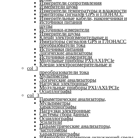
Измерители сопротивления
Измерители шума
Измерители температуры и влажности
Имитаторы сигналов GPS и ГЛОНАСС
Измерительные кабели, наконечники и
Источники питания
щупы
Источники-измерители
Измерители шума
Клещи электроизмерительные и
Имитаторы сигналов GPS и ГЛОНАСС
преобразователи тока
Источники питания
Логические анализаторы
Источники-измерители
Модульные приборы PXI/AXI/PCIe
Клещи электроизмерительные и
col_3
преобразователи тока
Мультиметры
Логические анализаторы
Нагрузки электронные
Модульные приборы PXI/AXI/PCIe
Осциллографы
col_3
Параметрические анализаторы,
Мультиметры
характериографы
Нагрузки электронные
Системы сбора данных
Осциллографы
Усилители
Параметрические анализаторы,
Частотомеры
характериографы
Измерители параметров окружающей среды