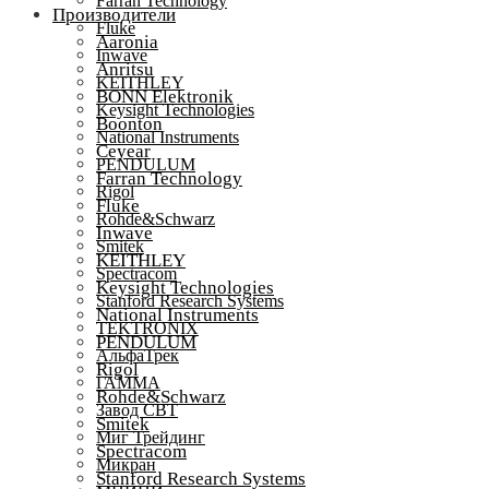
Farran Technology
Производители
Fluke
Aaronia
Inwave
Anritsu
KEITHLEY
BONN Elektronik
Keysight Technologies
Boonton
National Instruments
Ceyear
PENDULUM
Farran Technology
Rigol
Fluke
Rohde&Schwarz
Inwave
Smitek
KEITHLEY
Spectracom
Keysight Technologies
Stanford Research Systems
National Instruments
TEKTRONIX
PENDULUM
АльфаТрек
Rigol
ГАММА
Rohde&Schwarz
Завод СВТ
Smitek
Миг Трейдинг
Spectracom
Микран
Stanford Research Systems