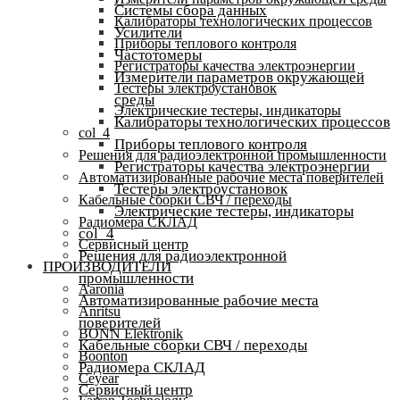
Системы сбора данных
Калибраторы технологических процессов
Усилители
Приборы теплового контроля
Частотомеры
Регистраторы качества электроэнергии
Измерители параметров окружающей
Тестеры электроустановок
среды
Электрические тестеры, индикаторы
Калибраторы технологических процессов
col_4
Приборы теплового контроля
Решения для радиоэлектронной промышленности
Регистраторы качества электроэнергии
Автоматизированные рабочие места поверителей
Тестеры электроустановок
Кабельные сборки СВЧ / переходы
Электрические тестеры, индикаторы
Радиомера СКЛАД
col_4
Сервисный центр
Решения для радиоэлектронной
ПРОИЗВОДИТЕЛИ
промышленности
Aaronia
Автоматизированные рабочие места
Anritsu
поверителей
BONN Elektronik
Кабельные сборки СВЧ / переходы
Boonton
Радиомера СКЛАД
Ceyear
Сервисный центр