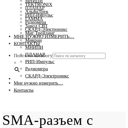
МНИПИ
TEKTRONIX
ПЛАНАР
АльфаТрек
РИП-Импульс
ГАММА
Радиомера
Завод СВТ
СКАРД-Электроникс
Миг Трейдинг
МНЕ НУЖНО ИЗМЕРИТЬ…
Микран
КОНТАКТЫ
МНИПИ
ПЛАНАР
Поиск по каталогу
РИП-Импульс
×
Радиомера
СКАРД-Электроникс
Мне нужно измерить…
Контакты
SMA-разъем с