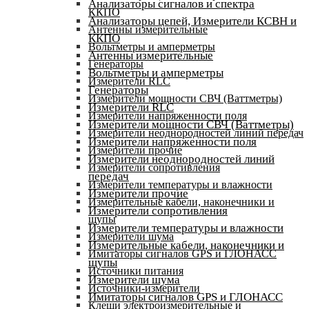
Анализаторы сигналов и спектра
ККПО
Анализаторы цепей, Измерители КСВН и
Антенны измерительные
ККПО
Вольтметры и амперметры
Антенны измерительные
Генераторы
Вольтметры и амперметры
Измерители RLC
Генераторы
Измерители мощности СВЧ (Ваттметры)
Измерители RLC
Измерители напряженности поля
Измерители мощности СВЧ (Ваттметры)
Измерители неоднородностей линий передач
Измерители напряженности поля
Измерители прочие
Измерители неоднородностей линий
Измерители сопротивления
передач
Измерители температуры и влажности
Измерители прочие
Измерительные кабели, наконечники и
Измерители сопротивления
щупы
Измерители температуры и влажности
Измерители шума
Измерительные кабели, наконечники и
Имитаторы сигналов GPS и ГЛОНАСС
щупы
Источники питания
Измерители шума
Источники-измерители
Имитаторы сигналов GPS и ГЛОНАСС
Клещи электроизмерительные и