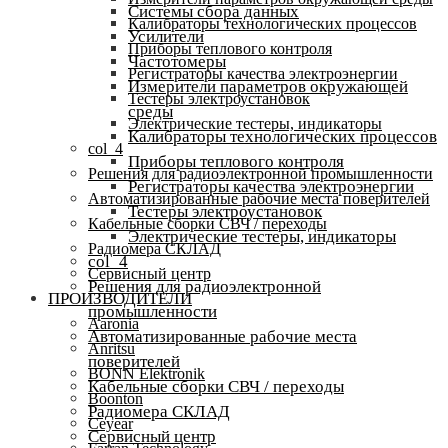
Системы сбора данных
Калибраторы технологических процессов
Усилители
Приборы теплового контроля
Частотомеры
Регистраторы качества электроэнергии
Измерители параметров окружающей
Тестеры электроустановок
среды
Электрические тестеры, индикаторы
Калибраторы технологических процессов
col_4
Приборы теплового контроля
Решения для радиоэлектронной промышленности
Регистраторы качества электроэнергии
Автоматизированные рабочие места поверителей
Тестеры электроустановок
Кабельные сборки СВЧ / переходы
Электрические тестеры, индикаторы
Радиомера СКЛАД
col_4
Сервисный центр
Решения для радиоэлектронной
ПРОИЗВОДИТЕЛИ
промышленности
Aaronia
Автоматизированные рабочие места
Anritsu
поверителей
BONN Elektronik
Кабельные сборки СВЧ / переходы
Boonton
Радиомера СКЛАД
Ceyear
Сервисный центр