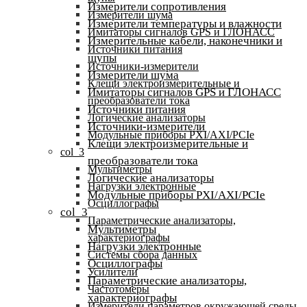
Измерители сопротивления
Измерители шума
Измерители температуры и влажности
Имитаторы сигналов GPS и ГЛОНАСС
Измерительные кабели, наконечники и
Источники питания
щупы
Источники-измерители
Измерители шума
Клещи электроизмерительные и
Имитаторы сигналов GPS и ГЛОНАСС
преобразователи тока
Источники питания
Логические анализаторы
Источники-измерители
Модульные приборы PXI/AXI/PCIe
Клещи электроизмерительные и
col_3
преобразователи тока
Мультиметры
Логические анализаторы
Нагрузки электронные
Модульные приборы PXI/AXI/PCIe
Осциллографы
col_3
Параметрические анализаторы,
Мультиметры
характериографы
Нагрузки электронные
Системы сбора данных
Осциллографы
Усилители
Параметрические анализаторы,
Частотомеры
характериографы
Измерители параметров окружающей среды