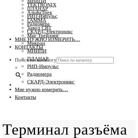
МНИПИ
TEKTRONIX
ПЛАНАР
АльфаТрек
РИП-Импульс
ГАММА
Радиомера
Завод СВТ
СКАРД-Электроникс
Миг Трейдинг
МНЕ НУЖНО ИЗМЕРИТЬ…
Микран
КОНТАКТЫ
МНИПИ
ПЛАНАР
Поиск по каталогу
РИП-Импульс
×
Радиомера
СКАРД-Электроникс
Мне нужно измерить…
Контакты
Терминал разъёма