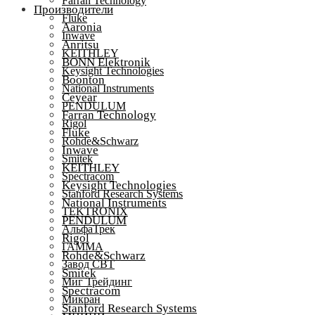
Farran Technology
Производители
Fluke
Aaronia
Inwave
Anritsu
KEITHLEY
BONN Elektronik
Keysight Technologies
Boonton
National Instruments
Ceyear
PENDULUM
Farran Technology
Rigol
Fluke
Rohde&Schwarz
Inwave
Smitek
KEITHLEY
Spectracom
Keysight Technologies
Stanford Research Systems
National Instruments
TEKTRONIX
PENDULUM
АльфаТрек
Rigol
ГАММА
Rohde&Schwarz
Завод СВТ
Smitek
Миг Трейдинг
Spectracom
Микран
Stanford Research Systems