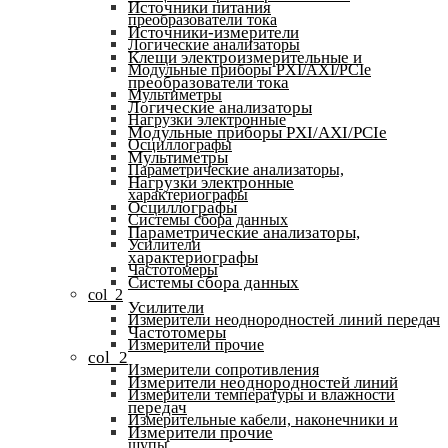
Источники питания
преобразователи тока
Источники-измерители
Логические анализаторы
Клещи электроизмерительные и
Модульные приборы PXI/AXI/PCIe
преобразователи тока
Мультиметры
Логические анализаторы
Нагрузки электронные
Модульные приборы PXI/AXI/PCIe
Осциллографы
Мультиметры
Параметрические анализаторы,
Нагрузки электронные
характериографы
Осциллографы
Системы сбора данных
Параметрические анализаторы,
Усилители
характериографы
Частотомеры
Системы сбора данных
col_2
Усилители
Измерители неоднородностей линий передач
Частотомеры
Измерители прочие
col_2
Измерители сопротивления
Измерители неоднородностей линий
Измерители температуры и влажности
передач
Измерительные кабели, наконечники и
Измерители прочие
щупы