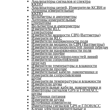
Анализаторы сигналов и спектра
ККПО
Анализаторы цепей, Измерители КСВН и
Антенны измерительные
ККПО
Вольтметры и амперметры
Антенны измерительные
Генераторы
Вольтметры и амперметры
Измерители RLC
Генераторы
Измерители мощности СВЧ (Ваттметры)
Измерители RLC
Измерители напряженности поля
Измерители мощности СВЧ (Ваттметры)
Измерители неоднородностей линий передач
Измерители напряженности поля
Измерители прочие
Измерители неоднородностей линий
Измерители сопротивления
передач
Измерители температуры и влажности
Измерители прочие
Измерительные кабели, наконечники и
Измерители сопротивления
щупы
Измерители температуры и влажности
Измерители шума
Измерительные кабели, наконечники и
Имитаторы сигналов GPS и ГЛОНАСС
щупы
Источники питания
Измерители шума
Источники-измерители
Имитаторы сигналов GPS и ГЛОНАСС
Клещи электроизмерительные и