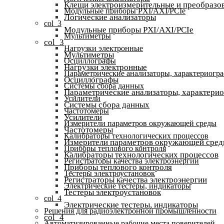
Клещи электроизмерительные и преобразов
Модульные приборы PXI/AXI/PCIe
Логические анализаторы
col_3
Модульные приборы PXI/AXI/PCIe
Мультиметры
col_3
Нагрузки электронные
Мультиметры
Осциллографы
Нагрузки электронные
Параметрические анализаторы, характериогр
Осциллографы
Системы сбора данных
Параметрические анализаторы, характери
Усилители
Системы сбора данных
Частотомеры
Усилители
Измерители параметров окружающей среды
Частотомеры
Калибраторы технологических процессов
Измерители параметров окружающей сре
Приборы теплового контроля
Калибраторы технологических процессов
Регистраторы качества электроэнергии
Приборы теплового контроля
Тестеры электроустановок
Регистраторы качества электроэнергии
Электрические тестеры, индикаторы
Тестеры электроустановок
col_4
Электрические тестеры, индикаторы
Решения для радиоэлектронной промышленности
col_4
Автоматизированные рабочие места поверителей