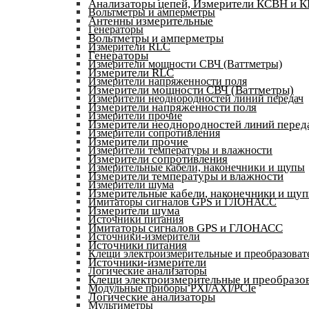
Анализаторы цепей, Измерители КСВН и 
Вольтметры и амперметры
Антенны измерительные
Генераторы
Вольтметры и амперметры
Измерители RLC
Генераторы
Измерители мощности СВЧ (Ваттметры)
Измерители RLC
Измерители напряженности поля
Измерители мощности СВЧ (Ваттметры)
Измерители неоднородностей линий передач
Измерители напряженности поля
Измерители прочие
Измерители неоднородностей линий перед
Измерители сопротивления
Измерители прочие
Измерители температуры и влажности
Измерители сопротивления
Измерительные кабели, наконечники и щупы
Измерители температуры и влажности
Измерители шума
Измерительные кабели, наконечники и щу
Имитаторы сигналов GPS и ГЛОНАСС
Измерители шума
Источники питания
Имитаторы сигналов GPS и ГЛОНАСС
Источники-измерители
Источники питания
Клещи электроизмерительные и преобразоват
Источники-измерители
Логические анализаторы
Клещи электроизмерительные и преобразов
Модульные приборы PXI/AXI/PCIe
Логические анализаторы
Мультиметры