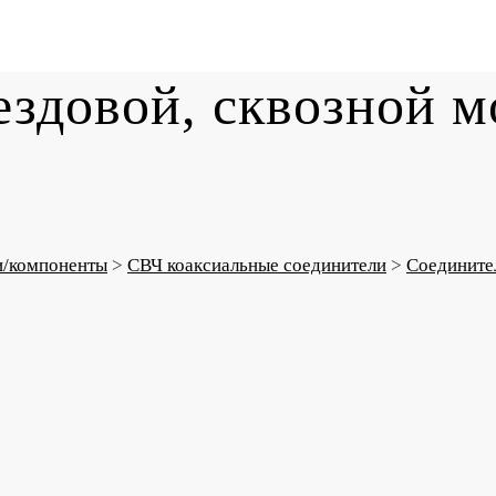
здовой, сквозной м
и/компоненты
>
СВЧ коаксиальные соединители
>
Соедините