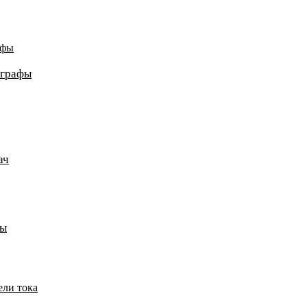
афы
ографы
ач
пы
ели тока