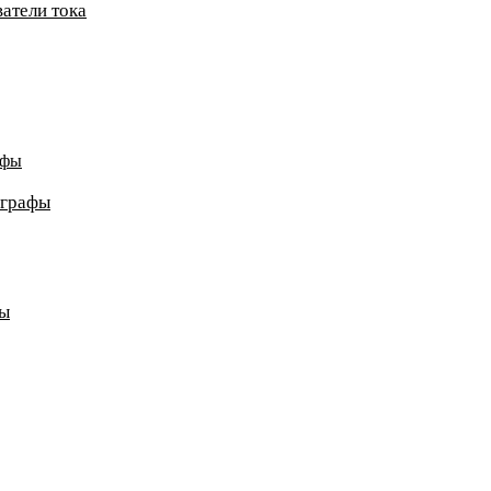
атели тока
афы
ографы
ды