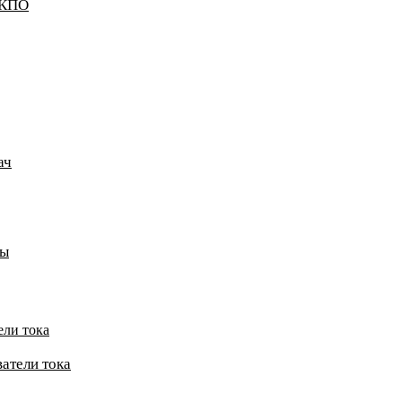
ККПО
ач
пы
ели тока
атели тока