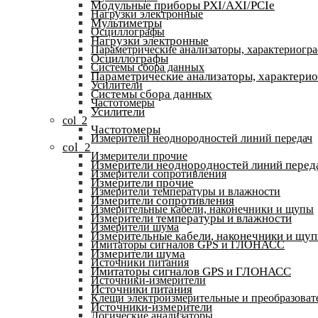
Модульные приборы PXI/AXI/PCIe
Нагрузки электронные
Мультиметры
Осциллографы
Нагрузки электронные
Параметрические анализаторы, характериогр
Осциллографы
Системы сбора данных
Параметрические анализаторы, характери
Усилители
Системы сбора данных
Частотомеры
Усилители
col_2
Частотомеры
Измерители неоднородностей линий передач
col_2
Измерители прочие
Измерители неоднородностей линий перед
Измерители сопротивления
Измерители прочие
Измерители температуры и влажности
Измерители сопротивления
Измерительные кабели, наконечники и щупы
Измерители температуры и влажности
Измерители шума
Измерительные кабели, наконечники и щу
Имитаторы сигналов GPS и ГЛОНАСС
Измерители шума
Источники питания
Имитаторы сигналов GPS и ГЛОНАСС
Источники-измерители
Источники питания
Клещи электроизмерительные и преобразоват
Источники-измерители
Логические анализаторы