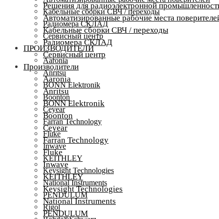
Решения для радиоэлектронной промышленност
Кабельные сборки СВЧ / переходы
Автоматизированные рабочие места поверителе
Радиомера СКЛАД
Кабельные сборки СВЧ / переходы
Сервисный центр
Радиомера СКЛАД
ПРОИЗВОДИТЕЛИ
Сервисный центр
Aaronia
Производители
Anritsu
Aaronia
BONN Elektronik
Anritsu
Boonton
BONN Elektronik
Ceyear
Boonton
Farran Technology
Ceyear
Fluke
Farran Technology
Inwave
Fluke
KEITHLEY
Inwave
Keysight Technologies
KEITHLEY
National Instruments
Keysight Technologies
PENDULUM
National Instruments
Rigol
PENDULUM