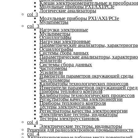
Клещи электроизмерительные и преобразов
Модульные приборы PXI/AXI/PCIe
Логические анализаторы
col_3
Модульные приборы PXI/AXI/PCIe
Мультиметры
col_3
Нагрузки электронные
Мультиметры
Осциллографы
Нагрузки электронные
Параметрические анализаторы, характериогр
Осциллографы
Системы сбора данных
Параметрические анализаторы, характери
Усилители
Системы сбора данных
Частотомеры
Усилители
Измерители параметров окружающей среды
Частотомеры
Калибраторы технологических процессов
Измерители параметров окружающей сре
Приборы теплового контроля
Калибраторы технологических процессов
Регистраторы качества электроэнергии
Приборы теплового контроля
Тестеры электроустановок
Регистраторы качества электроэнергии
Электрические тестеры, индикаторы
Тестеры электроустановок
col_4
Электрические тестеры, индикаторы
Решения для радиоэлектронной промышленности
col_4
Автоматизированные рабочие места поверителей