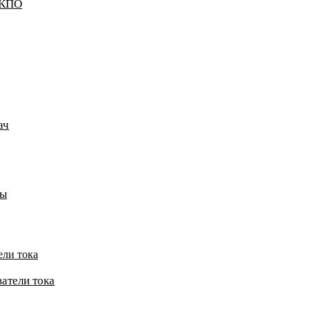
ККПО
ач
пы
ели тока
атели тока