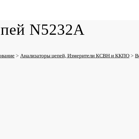
епей N5232A
ование
>
Анализаторы цепей, Измерители КСВН и ККПО
>
В