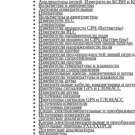
Анализаторы цепей, Измерители КСВН и 
Вольтметры и амперметры
Антенны измерительные
Генераторы
Вольтметры и амперметры
Измерители RLC
Генераторы
Измерители мощности СВЧ (Ваттметры)
Измерители RLC
Измерители напряженности поля
Измерители мощности СВЧ (Ваттметры)
Измерители неоднородностей линий передач
Измерители напряженности поля
Измерители прочие
Измерители неоднородностей линий перед
Измерители сопротивления
Измерители прочие
Измерители температуры и влажности
Измерители сопротивления
Измерительные кабели, наконечники и щупы
Измерители температуры и влажности
Измерители шума
Измерительные кабели, наконечники и щу
Имитаторы сигналов GPS и ГЛОНАСС
Измерители шума
Источники питания
Имитаторы сигналов GPS и ГЛОНАСС
Источники-измерители
Источники питания
Клещи электроизмерительные и преобразоват
Источники-измерители
Логические анализаторы
Клещи электроизмерительные и преобразов
Модульные приборы PXI/AXI/PCIe
Логические анализаторы
Мультиметры