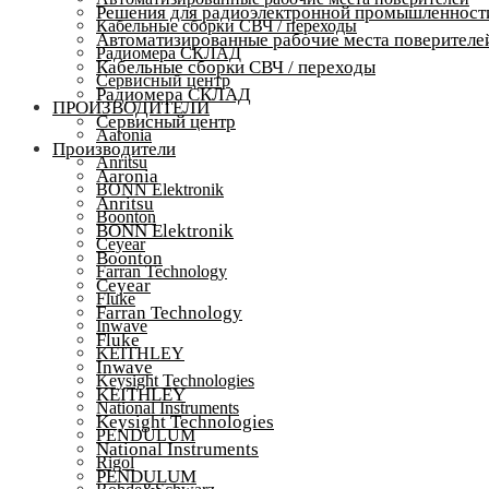
Решения для радиоэлектронной промышленност
Кабельные сборки СВЧ / переходы
Автоматизированные рабочие места поверителе
Радиомера СКЛАД
Кабельные сборки СВЧ / переходы
Сервисный центр
Радиомера СКЛАД
ПРОИЗВОДИТЕЛИ
Сервисный центр
Aaronia
Производители
Anritsu
Aaronia
BONN Elektronik
Anritsu
Boonton
BONN Elektronik
Ceyear
Boonton
Farran Technology
Ceyear
Fluke
Farran Technology
Inwave
Fluke
KEITHLEY
Inwave
Keysight Technologies
KEITHLEY
National Instruments
Keysight Technologies
PENDULUM
National Instruments
Rigol
PENDULUM