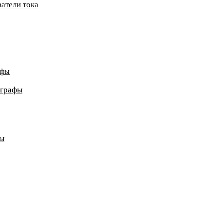
атели тока
афы
ографы
ды