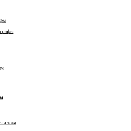
афы
ографы
ач
пы
ели тока