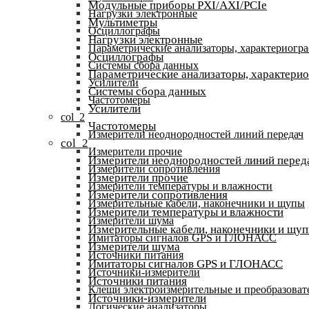
Модульные приборы PXI/AXI/PCIe
Нагрузки электронные
Мультиметры
Осциллографы
Нагрузки электронные
Параметрические анализаторы, характериогр
Осциллографы
Системы сбора данных
Параметрические анализаторы, характери
Усилители
Системы сбора данных
Частотомеры
Усилители
col_2
Частотомеры
Измерители неоднородностей линий передач
col_2
Измерители прочие
Измерители неоднородностей линий перед
Измерители сопротивления
Измерители прочие
Измерители температуры и влажности
Измерители сопротивления
Измерительные кабели, наконечники и щупы
Измерители температуры и влажности
Измерители шума
Измерительные кабели, наконечники и щу
Имитаторы сигналов GPS и ГЛОНАСС
Измерители шума
Источники питания
Имитаторы сигналов GPS и ГЛОНАСС
Источники-измерители
Источники питания
Клещи электроизмерительные и преобразоват
Источники-измерители
Логические анализаторы