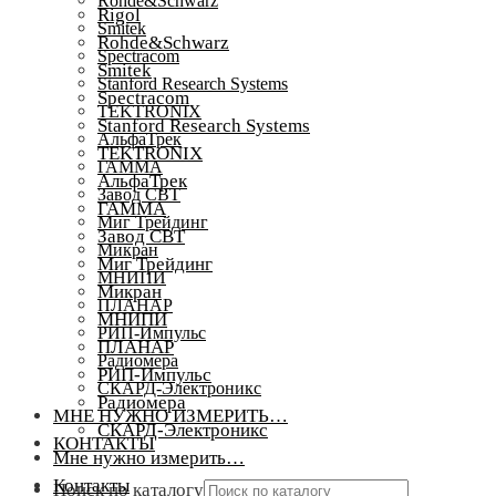
Rohde&Schwarz
Rigol
Smitek
Rohde&Schwarz
Spectracom
Smitek
Stanford Research Systems
Spectracom
TEKTRONIX
Stanford Research Systems
АльфаТрек
TEKTRONIX
ГАММА
АльфаТрек
Завод СВТ
ГАММА
Миг Трейдинг
Завод СВТ
Микран
Миг Трейдинг
МНИПИ
Микран
ПЛАНАР
МНИПИ
РИП-Импульс
ПЛАНАР
Радиомера
РИП-Импульс
СКАРД-Электроникс
Радиомера
МНЕ НУЖНО ИЗМЕРИТЬ…
СКАРД-Электроникс
КОНТАКТЫ
Мне нужно измерить…
Контакты
Поиск по каталогу