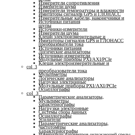
Измерители сопротивления
Измерители шума
Измерители температуры и влажности
Имитаторы сигналов GPS и ГЛОНАСС
Измерительные кабели, наконечники и
Источники питания
щупы
Источники-измерители
Измерители шума
Клещи электроизмерительные и
Имитаторы сигналов GPS и ГЛОНАСС
преобразователи тока
Источники питания
Логические анализаторы
Источники-измерители
Модульные приборы PXI/AXI/PCIe
Клещи электроизмерительные и
col_3
преобразователи тока
Мультиметры
Логические анализаторы
Нагрузки электронные
Модульные приборы PXI/AXI/PCIe
Осциллографы
col_3
Параметрические анализаторы,
Мультиметры
характериографы
Нагрузки электронные
Системы сбора данных
Осциллографы
Усилители
Параметрические анализаторы,
Частотомеры
характериографы
Измерители параметров окружающей среды