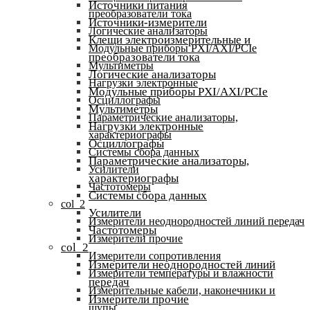
Источники питания
преобразователи тока
Источники-измерители
Логические анализаторы
Клещи электроизмерительные и
Модульные приборы PXI/AXI/PCIe
преобразователи тока
Мультиметры
Логические анализаторы
Нагрузки электронные
Модульные приборы PXI/AXI/PCIe
Осциллографы
Мультиметры
Параметрические анализаторы,
Нагрузки электронные
характериографы
Осциллографы
Системы сбора данных
Параметрические анализаторы,
Усилители
характериографы
Частотомеры
Системы сбора данных
col_2
Усилители
Измерители неоднородностей линий передач
Частотомеры
Измерители прочие
col_2
Измерители сопротивления
Измерители неоднородностей линий
Измерители температуры и влажности
передач
Измерительные кабели, наконечники и
Измерители прочие
щупы