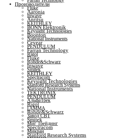
Farran Technology
Производители
Fluke
Aaronia
Inwave
Anritsu
KEITHLEY
BONN Elektronik
Keysight Technologies
Boonton
National Instruments
Ceyear
PENDULUM
Farran Technology
Rigol
Fluke
Rohde&Schwarz
Inwave
Smitek
KEITHLEY
Spectracom
Keysight Technologies
Stanford Research Systems
National Instruments
TEKTRONIX
PENDULUM
АльфаТрек
Rigol
ГАММА
Rohde&Schwarz
Завод СВТ
Smitek
Миг Трейдинг
Spectracom
Микран
Stanford Research Systems