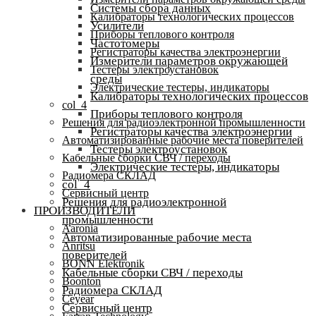
Системы сбора данных
Калибраторы технологических процессов
Усилители
Приборы теплового контроля
Частотомеры
Регистраторы качества электроэнергии
Измерители параметров окружающей
Тестеры электроустановок
среды
Электрические тестеры, индикаторы
Калибраторы технологических процессов
col_4
Приборы теплового контроля
Решения для радиоэлектронной промышленности
Регистраторы качества электроэнергии
Автоматизированные рабочие места поверителей
Тестеры электроустановок
Кабельные сборки СВЧ / переходы
Электрические тестеры, индикаторы
Радиомера СКЛАД
col_4
Сервисный центр
Решения для радиоэлектронной
ПРОИЗВОДИТЕЛИ
промышленности
Aaronia
Автоматизированные рабочие места
Anritsu
поверителей
BONN Elektronik
Кабельные сборки СВЧ / переходы
Boonton
Радиомера СКЛАД
Ceyear
Сервисный центр