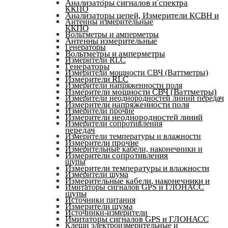
Анализаторы сигналов и спектра
ККПО
Анализаторы цепей, Измерители КСВН и
Антенны измерительные
ККПО
Вольтметры и амперметры
Антенны измерительные
Генераторы
Вольтметры и амперметры
Измерители RLC
Генераторы
Измерители мощности СВЧ (Ваттметры)
Измерители RLC
Измерители напряженности поля
Измерители мощности СВЧ (Ваттметры)
Измерители неоднородностей линий передач
Измерители напряженности поля
Измерители прочие
Измерители неоднородностей линий
Измерители сопротивления
передач
Измерители температуры и влажности
Измерители прочие
Измерительные кабели, наконечники и
Измерители сопротивления
щупы
Измерители температуры и влажности
Измерители шума
Измерительные кабели, наконечники и
Имитаторы сигналов GPS и ГЛОНАСС
щупы
Источники питания
Измерители шума
Источники-измерители
Имитаторы сигналов GPS и ГЛОНАСС
Клещи электроизмерительные и