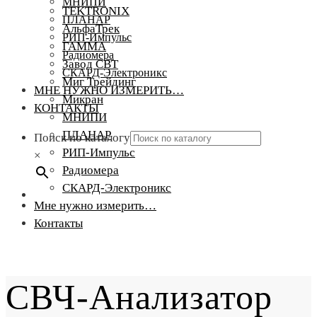
МНИПИ
TEKTRONIX
ПЛАНАР
АльфаТрек
РИП-Импульс
ГАММА
Радиомера
Завод СВТ
СКАРД-Электроникс
Миг Трейдинг
МНЕ НУЖНО ИЗМЕРИТЬ…
Микран
КОНТАКТЫ
МНИПИ
ПЛАНАР
Поиск по каталогу
РИП-Импульс
×
Радиомера
СКАРД-Электроникс
Мне нужно измерить…
Контакты
СВЧ-Анализатор