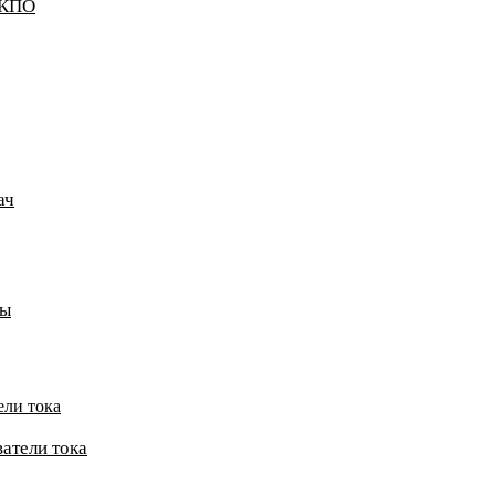
ККПО
ач
пы
ели тока
атели тока