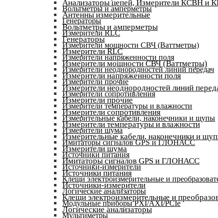
Анализаторы цепей, Измерители КСВН и 
Вольтметры и амперметры
Антенны измерительные
Генераторы
Вольтметры и амперметры
Измерители RLC
Генераторы
Измерители мощности СВЧ (Ваттметры)
Измерители RLC
Измерители напряженности поля
Измерители мощности СВЧ (Ваттметры)
Измерители неоднородностей линий передач
Измерители напряженности поля
Измерители прочие
Измерители неоднородностей линий перед
Измерители сопротивления
Измерители прочие
Измерители температуры и влажности
Измерители сопротивления
Измерительные кабели, наконечники и щупы
Измерители температуры и влажности
Измерители шума
Измерительные кабели, наконечники и щу
Имитаторы сигналов GPS и ГЛОНАСС
Измерители шума
Источники питания
Имитаторы сигналов GPS и ГЛОНАСС
Источники-измерители
Источники питания
Клещи электроизмерительные и преобразоват
Источники-измерители
Логические анализаторы
Клещи электроизмерительные и преобразов
Модульные приборы PXI/AXI/PCIe
Логические анализаторы
Мультиметры