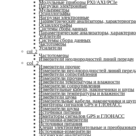
Модульные приборы PXI/AXI/PCIe
Нагрузки электронные
Мультиметры
Осциллографы
Нагрузки электронные
Параметрические анализаторы, характериогр
Осциллографы
Системы сбора данных
Параметрические анализаторы, характери
Усилители
Системы сбора данных
Частотомеры
Усилители
col_2
Частотомеры
Измерители неоднородностей линий передач
col_2
Измерители прочие
Измерители неоднородностей линий перед
Измерители сопротивления
Измерители прочие
Измерители температуры и влажности
Измерители сопротивления
Измерительные кабели, наконечники и щупы
Измерители температуры и влажности
Измерители шума
Измерительные кабели, наконечники и щу
Имитаторы сигналов GPS и ГЛОНАСС
Измерители шума
Источники питания
Имитаторы сигналов GPS и ГЛОНАСС
Источники-измерители
Источники питания
Клещи электроизмерительные и преобразоват
Источники-измерители
Логические анализаторы