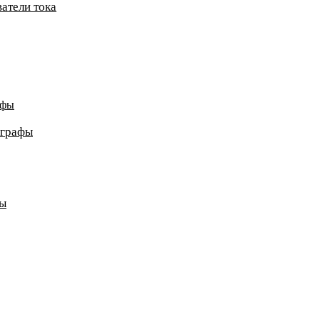
атели тока
афы
ографы
ды