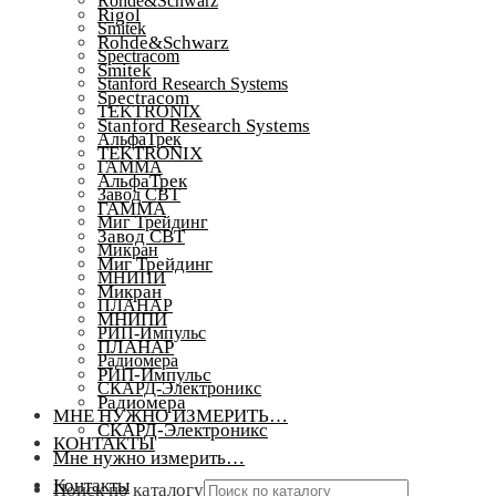
Rohde&Schwarz
Rigol
Smitek
Rohde&Schwarz
Spectracom
Smitek
Stanford Research Systems
Spectracom
TEKTRONIX
Stanford Research Systems
АльфаТрек
TEKTRONIX
ГАММА
АльфаТрек
Завод СВТ
ГАММА
Миг Трейдинг
Завод СВТ
Микран
Миг Трейдинг
МНИПИ
Микран
ПЛАНАР
МНИПИ
РИП-Импульс
ПЛАНАР
Радиомера
РИП-Импульс
СКАРД-Электроникс
Радиомера
МНЕ НУЖНО ИЗМЕРИТЬ…
СКАРД-Электроникс
КОНТАКТЫ
Мне нужно измерить…
Контакты
Поиск по каталогу