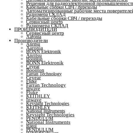
Решения для радиоэлектронной промышленност
Кабельные сборки СВЧ / переходы
Автоматизированные рабочие места поверителе
Радиомера СКЛАД
Кабельные сборки СВЧ / переходы
Сервисный центр
Радиомера СКЛАД
ПРОИЗВОДИТЕЛИ
Сервисный центр
Aaronia
Производители
Anritsu
Aaronia
BONN Elektronik
Anritsu
Boonton
BONN Elektronik
Ceyear
Boonton
Farran Technology
Ceyear
Fluke
Farran Technology
Inwave
Fluke
KEITHLEY
Inwave
Keysight Technologies
KEITHLEY
National Instruments
Keysight Technologies
PENDULUM
National Instruments
Rigol
PENDULUM