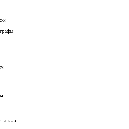
афы
ографы
ач
пы
ели тока