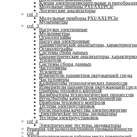
Клещи электроизмерительные и преобразов
Модульные приборы PXI/AXI/PCIe
Логические анализаторы
col_3
Модульные приборы PXI/AXI/PCIe
Мультиметры
col_3
Нагрузки электронные
Мультиметры
Осциллографы
Нагрузки электронные
Параметрические анализаторы, характериогр
Осциллографы
Системы сбора данных
Параметрические анализаторы, характери
Усилители
Системы сбора данных
Частотомеры
Усилители
Измерители параметров окружающей среды
Частотомеры
Калибраторы технологических процессов
Измерители параметров окружающей сре
Приборы теплового контроля
Калибраторы технологических процессов
Регистраторы качества электроэнергии
Приборы теплового контроля
Тестеры электроустановок
Регистраторы качества электроэнергии
Электрические тестеры, индикаторы
Тестеры электроустановок
col_4
Электрические тестеры, индикаторы
Решения для радиоэлектронной промышленности
col_4
Автоматизированные рабочие места поверителей