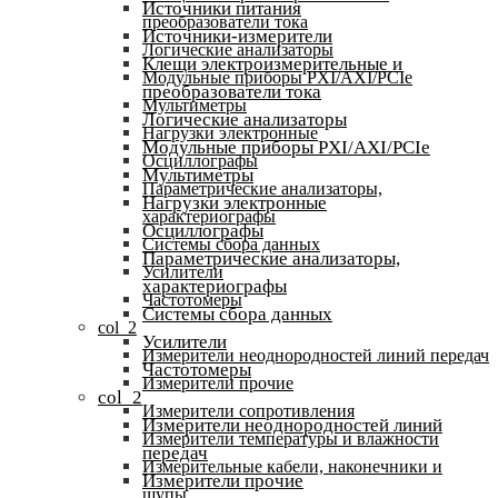
Источники питания
преобразователи тока
Источники-измерители
Логические анализаторы
Клещи электроизмерительные и
Модульные приборы PXI/AXI/PCIe
преобразователи тока
Мультиметры
Логические анализаторы
Нагрузки электронные
Модульные приборы PXI/AXI/PCIe
Осциллографы
Мультиметры
Параметрические анализаторы,
Нагрузки электронные
характериографы
Осциллографы
Системы сбора данных
Параметрические анализаторы,
Усилители
характериографы
Частотомеры
Системы сбора данных
col_2
Усилители
Измерители неоднородностей линий передач
Частотомеры
Измерители прочие
col_2
Измерители сопротивления
Измерители неоднородностей линий
Измерители температуры и влажности
передач
Измерительные кабели, наконечники и
Измерители прочие
щупы