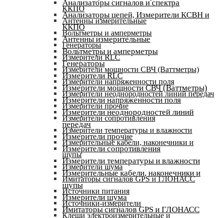
Анализаторы сигналов и спектра
ККПО
Анализаторы цепей, Измерители КСВН и
Антенны измерительные
ККПО
Вольтметры и амперметры
Антенны измерительные
Генераторы
Вольтметры и амперметры
Измерители RLC
Генераторы
Измерители мощности СВЧ (Ваттметры)
Измерители RLC
Измерители напряженности поля
Измерители мощности СВЧ (Ваттметры)
Измерители неоднородностей линий передач
Измерители напряженности поля
Измерители прочие
Измерители неоднородностей линий
Измерители сопротивления
передач
Измерители температуры и влажности
Измерители прочие
Измерительные кабели, наконечники и
Измерители сопротивления
щупы
Измерители температуры и влажности
Измерители шума
Измерительные кабели, наконечники и
Имитаторы сигналов GPS и ГЛОНАСС
щупы
Источники питания
Измерители шума
Источники-измерители
Имитаторы сигналов GPS и ГЛОНАСС
Клещи электроизмерительные и