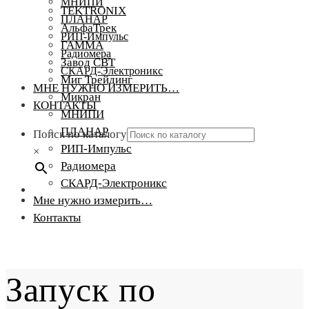
МНИПИ
TEKTRONIX
ПЛАНАР
АльфаТрек
РИП-Импульс
ГАММА
Радиомера
Завод СВТ
СКАРД-Электроникс
Миг Трейдинг
МНЕ НУЖНО ИЗМЕРИТЬ…
Микран
КОНТАКТЫ
МНИПИ
ПЛАНАР
Поиск по каталогу
РИП-Импульс
×
Радиомера
СКАРД-Электроникс
Мне нужно измерить…
Контакты
Запуск по