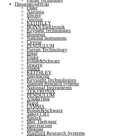
Farran Technology
Производители
Fluke
Aaronia
Inwave
Anritsu
KEITHLEY
BONN Elektronik
Keysight Technologies
Boonton
National Instruments
Ceyear
PENDULUM
Farran Technology
Rigol
Fluke
Rohde&Schwarz
Inwave
Smitek
KEITHLEY
Spectracom
Keysight Technologies
Stanford Research Systems
National Instruments
TEKTRONIX
PENDULUM
АльфаТрек
Rigol
ГАММА
Rohde&Schwarz
Завод СВТ
Smitek
Миг Трейдинг
Spectracom
Микран
Stanford Research Systems