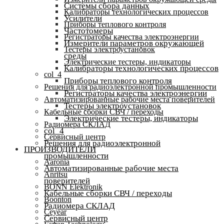
Системы сбора данных
Калибраторы технологических процессов
Усилители
Приборы теплового контроля
Частотомеры
Регистраторы качества электроэнергии
Измерители параметров окружающей
Тестеры электроустановок
среды
Электрические тестеры, индикаторы
Калибраторы технологических процессов
col_4
Приборы теплового контроля
Решения для радиоэлектронной промышленности
Регистраторы качества электроэнергии
Автоматизированные рабочие места поверителей
Тестеры электроустановок
Кабельные сборки СВЧ / переходы
Электрические тестеры, индикаторы
Радиомера СКЛАД
col_4
Сервисный центр
Решения для радиоэлектронной
ПРОИЗВОДИТЕЛИ
промышленности
Aaronia
Автоматизированные рабочие места
Anritsu
поверителей
BONN Elektronik
Кабельные сборки СВЧ / переходы
Boonton
Радиомера СКЛАД
Ceyear
Сервисный центр