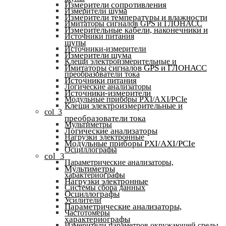
Измерители сопротивления
Измерители шума
Измерители температуры и влажности
Имитаторы сигналов GPS и ГЛОНАСС
Измерительные кабели, наконечники и
Источники питания
щупы
Источники-измерители
Измерители шума
Клещи электроизмерительные и
Имитаторы сигналов GPS и ГЛОНАСС
преобразователи тока
Источники питания
Логические анализаторы
Источники-измерители
Модульные приборы PXI/AXI/PCIe
Клещи электроизмерительные и
col_3
преобразователи тока
Мультиметры
Логические анализаторы
Нагрузки электронные
Модульные приборы PXI/AXI/PCIe
Осциллографы
col_3
Параметрические анализаторы,
Мультиметры
характериографы
Нагрузки электронные
Системы сбора данных
Осциллографы
Усилители
Параметрические анализаторы,
Частотомеры
характериографы
Измерители параметров окружающей среды