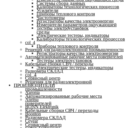
Системы сбора данных
Калибраторы технологических процессов
Усилители
Приборы теплового контроля
Частотомеры
Регистраторы качества электроэнергии
Измерители параметров окружающей
Тестеры электроустановок
среды
Электрические тестеры, индикаторы
Калибраторы технологических процессов
col_4
Приборы теплового контроля
Решения для радиоэлектронной промышленности
Регистраторы качества электроэнергии
Автоматизированные рабочие места поверителей
Тестеры электроустановок
Кабельные сборки СВЧ / переходы
Электрические тестеры, индикаторы
Радиомера СКЛАД
col_4
Сервисный центр
Решения для радиоэлектронной
ПРОИЗВОДИТЕЛИ
промышленности
Aaronia
Автоматизированные рабочие места
Anritsu
поверителей
BONN Elektronik
Кабельные сборки СВЧ / переходы
Boonton
Радиомера СКЛАД
Ceyear
Сервисный центр