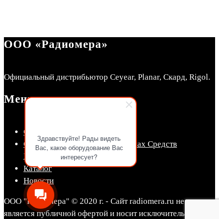
ООО «Радиомера»
Официальный дистрибьютор Ceyear, Planar, Скард, Rigol.
Меню
СКЛАД Радиомера
Здравствуйте! Рады видеть
Сведения об утвержденных типах Средств
Вас, какое оборудование Вас
Измерений (СИ)
интересует?
Каталог
Новости
ООО "Радиомера" © 2020 г. - Сайт radiomera.ru не
является публичной офертой и носит исключительно