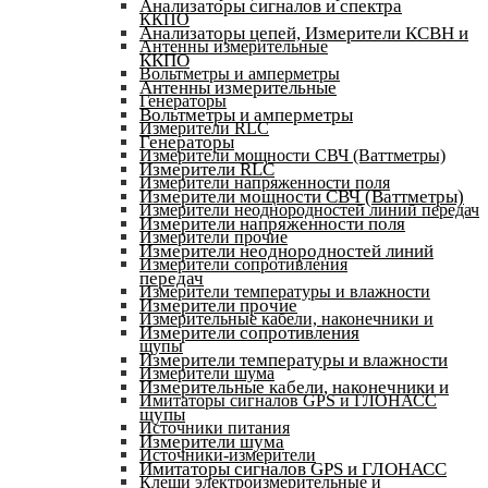
Анализаторы сигналов и спектра
ККПО
Анализаторы цепей, Измерители КСВН и
Антенны измерительные
ККПО
Вольтметры и амперметры
Антенны измерительные
Генераторы
Вольтметры и амперметры
Измерители RLC
Генераторы
Измерители мощности СВЧ (Ваттметры)
Измерители RLC
Измерители напряженности поля
Измерители мощности СВЧ (Ваттметры)
Измерители неоднородностей линий передач
Измерители напряженности поля
Измерители прочие
Измерители неоднородностей линий
Измерители сопротивления
передач
Измерители температуры и влажности
Измерители прочие
Измерительные кабели, наконечники и
Измерители сопротивления
щупы
Измерители температуры и влажности
Измерители шума
Измерительные кабели, наконечники и
Имитаторы сигналов GPS и ГЛОНАСС
щупы
Источники питания
Измерители шума
Источники-измерители
Имитаторы сигналов GPS и ГЛОНАСС
Клещи электроизмерительные и