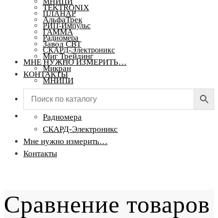
МНИПИ
TEKTRONIX
ПЛАНАР
АльфаТрек
РИП-Импульс
ГАММА
Радиомера
Завод СВТ
СКАРД-Электроникс
Миг Трейдинг
МНЕ НУЖНО ИЗМЕРИТЬ…
Микран
КОНТАКТЫ
МНИПИ
ПЛАНАР
РИП-Импульс
Радиомера
СКАРД-Электроникс
Мне нужно измерить…
Контакты
Сравнение товаров