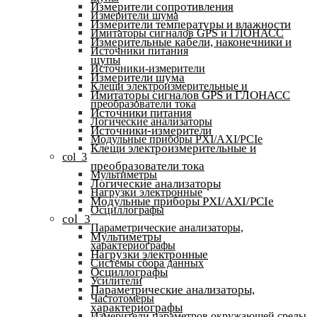
Измерители сопротивления
Измерители шума
Измерители температуры и влажности
Имитаторы сигналов GPS и ГЛОНАСС
Измерительные кабели, наконечники и
Источники питания
щупы
Источники-измерители
Измерители шума
Клещи электроизмерительные и
Имитаторы сигналов GPS и ГЛОНАСС
преобразователи тока
Источники питания
Логические анализаторы
Источники-измерители
Модульные приборы PXI/AXI/PCIe
Клещи электроизмерительные и
col_3
преобразователи тока
Мультиметры
Логические анализаторы
Нагрузки электронные
Модульные приборы PXI/AXI/PCIe
Осциллографы
col_3
Параметрические анализаторы,
Мультиметры
характериографы
Нагрузки электронные
Системы сбора данных
Осциллографы
Усилители
Параметрические анализаторы,
Частотомеры
характериографы
Измерители параметров окружающей среды