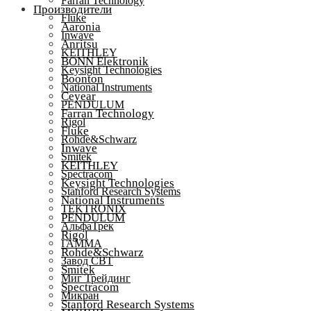
Farran Technology
Производители
Fluke
Aaronia
Inwave
Anritsu
KEITHLEY
BONN Elektronik
Keysight Technologies
Boonton
National Instruments
Ceyear
PENDULUM
Farran Technology
Rigol
Fluke
Rohde&Schwarz
Inwave
Smitek
KEITHLEY
Spectracom
Keysight Technologies
Stanford Research Systems
National Instruments
TEKTRONIX
PENDULUM
АльфаТрек
Rigol
ГАММА
Rohde&Schwarz
Завод СВТ
Smitek
Миг Трейдинг
Spectracom
Микран
Stanford Research Systems