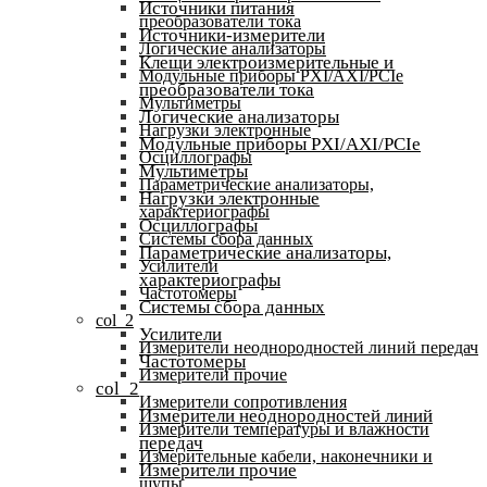
Источники питания
преобразователи тока
Источники-измерители
Логические анализаторы
Клещи электроизмерительные и
Модульные приборы PXI/AXI/PCIe
преобразователи тока
Мультиметры
Логические анализаторы
Нагрузки электронные
Модульные приборы PXI/AXI/PCIe
Осциллографы
Мультиметры
Параметрические анализаторы,
Нагрузки электронные
характериографы
Осциллографы
Системы сбора данных
Параметрические анализаторы,
Усилители
характериографы
Частотомеры
Системы сбора данных
col_2
Усилители
Измерители неоднородностей линий передач
Частотомеры
Измерители прочие
col_2
Измерители сопротивления
Измерители неоднородностей линий
Измерители температуры и влажности
передач
Измерительные кабели, наконечники и
Измерители прочие
щупы