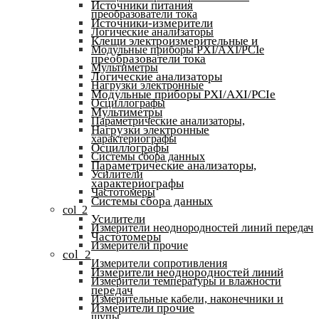
Источники питания
преобразователи тока
Источники-измерители
Логические анализаторы
Клещи электроизмерительные и
Модульные приборы PXI/AXI/PCIe
преобразователи тока
Мультиметры
Логические анализаторы
Нагрузки электронные
Модульные приборы PXI/AXI/PCIe
Осциллографы
Мультиметры
Параметрические анализаторы,
Нагрузки электронные
характериографы
Осциллографы
Системы сбора данных
Параметрические анализаторы,
Усилители
характериографы
Частотомеры
Системы сбора данных
col_2
Усилители
Измерители неоднородностей линий передач
Частотомеры
Измерители прочие
col_2
Измерители сопротивления
Измерители неоднородностей линий
Измерители температуры и влажности
передач
Измерительные кабели, наконечники и
Измерители прочие
щупы