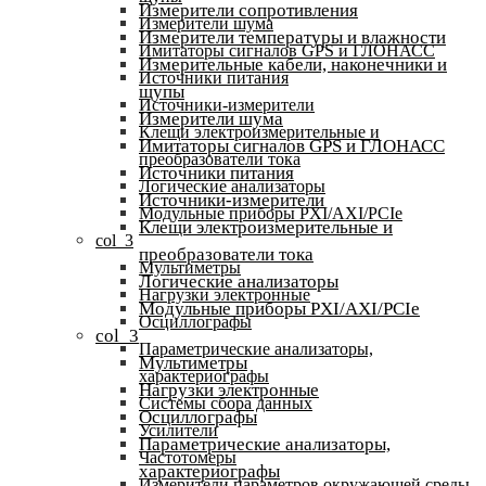
Измерители сопротивления
Измерители шума
Измерители температуры и влажности
Имитаторы сигналов GPS и ГЛОНАСС
Измерительные кабели, наконечники и
Источники питания
щупы
Источники-измерители
Измерители шума
Клещи электроизмерительные и
Имитаторы сигналов GPS и ГЛОНАСС
преобразователи тока
Источники питания
Логические анализаторы
Источники-измерители
Модульные приборы PXI/AXI/PCIe
Клещи электроизмерительные и
col_3
преобразователи тока
Мультиметры
Логические анализаторы
Нагрузки электронные
Модульные приборы PXI/AXI/PCIe
Осциллографы
col_3
Параметрические анализаторы,
Мультиметры
характериографы
Нагрузки электронные
Системы сбора данных
Осциллографы
Усилители
Параметрические анализаторы,
Частотомеры
характериографы
Измерители параметров окружающей среды