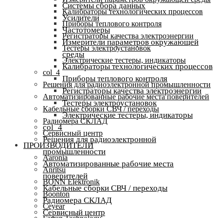
Системы сбора данных
Калибраторы технологических процессов
Усилители
Приборы теплового контроля
Частотомеры
Регистраторы качества электроэнергии
Измерители параметров окружающей
Тестеры электроустановок
среды
Электрические тестеры, индикаторы
Калибраторы технологических процессов
col_4
Приборы теплового контроля
Решения для радиоэлектронной промышленности
Регистраторы качества электроэнергии
Автоматизированные рабочие места поверителей
Тестеры электроустановок
Кабельные сборки СВЧ / переходы
Электрические тестеры, индикаторы
Радиомера СКЛАД
col_4
Сервисный центр
Решения для радиоэлектронной
ПРОИЗВОДИТЕЛИ
промышленности
Aaronia
Автоматизированные рабочие места
Anritsu
поверителей
BONN Elektronik
Кабельные сборки СВЧ / переходы
Boonton
Радиомера СКЛАД
Ceyear
Сервисный центр