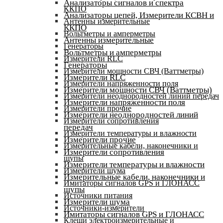
Анализаторы сигналов и спектра
ККПО
Анализаторы цепей, Измерители КСВН и
Антенны измерительные
ККПО
Вольтметры и амперметры
Антенны измерительные
Генераторы
Вольтметры и амперметры
Измерители RLC
Генераторы
Измерители мощности СВЧ (Ваттметры)
Измерители RLC
Измерители напряженности поля
Измерители мощности СВЧ (Ваттметры)
Измерители неоднородностей линий передач
Измерители напряженности поля
Измерители прочие
Измерители неоднородностей линий
Измерители сопротивления
передач
Измерители температуры и влажности
Измерители прочие
Измерительные кабели, наконечники и
Измерители сопротивления
щупы
Измерители температуры и влажности
Измерители шума
Измерительные кабели, наконечники и
Имитаторы сигналов GPS и ГЛОНАСС
щупы
Источники питания
Измерители шума
Источники-измерители
Имитаторы сигналов GPS и ГЛОНАСС
Клещи электроизмерительные и