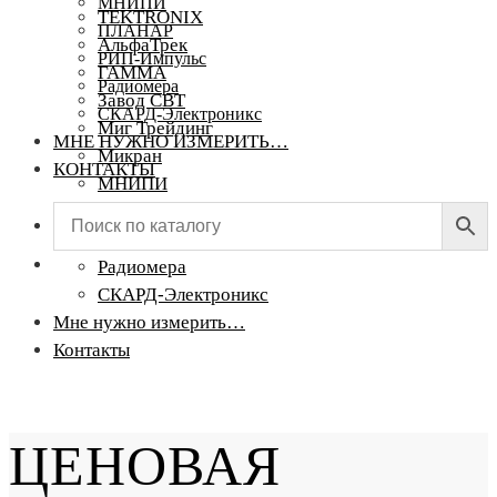
МНИПИ
TEKTRONIX
ПЛАНАР
АльфаТрек
РИП-Импульс
ГАММА
Радиомера
Завод СВТ
СКАРД-Электроникс
Миг Трейдинг
МНЕ НУЖНО ИЗМЕРИТЬ…
Микран
КОНТАКТЫ
МНИПИ
ПЛАНАР
РИП-Импульс
Радиомера
СКАРД-Электроникс
Мне нужно измерить…
Контакты
ЦЕНОВАЯ