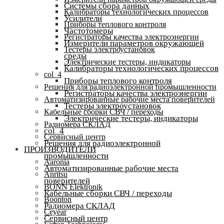
Системы сбора данных
Калибраторы технологических процессов
Усилители
Приборы теплового контроля
Частотомеры
Регистраторы качества электроэнергии
Измерители параметров окружающей
Тестеры электроустановок
среды
Электрические тестеры, индикаторы
Калибраторы технологических процессов
col_4
Приборы теплового контроля
Решения для радиоэлектронной промышленности
Регистраторы качества электроэнергии
Автоматизированные рабочие места поверителей
Тестеры электроустановок
Кабельные сборки СВЧ / переходы
Электрические тестеры, индикаторы
Радиомера СКЛАД
col_4
Сервисный центр
Решения для радиоэлектронной
ПРОИЗВОДИТЕЛИ
промышленности
Aaronia
Автоматизированные рабочие места
Anritsu
поверителей
BONN Elektronik
Кабельные сборки СВЧ / переходы
Boonton
Радиомера СКЛАД
Ceyear
Сервисный центр