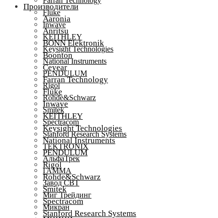
Farran Technology
Производители
Fluke
Aaronia
Inwave
Anritsu
KEITHLEY
BONN Elektronik
Keysight Technologies
Boonton
National Instruments
Ceyear
PENDULUM
Farran Technology
Rigol
Fluke
Rohde&Schwarz
Inwave
Smitek
KEITHLEY
Spectracom
Keysight Technologies
Stanford Research Systems
National Instruments
TEKTRONIX
PENDULUM
АльфаТрек
Rigol
ГАММА
Rohde&Schwarz
Завод СВТ
Smitek
Миг Трейдинг
Spectracom
Микран
Stanford Research Systems