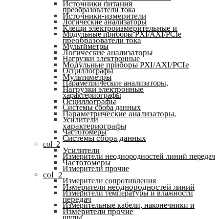
Источники питания
преобразователи тока
Источники-измерители
Логические анализаторы
Клещи электроизмерительные и
Модульные приборы PXI/AXI/PCIe
преобразователи тока
Мультиметры
Логические анализаторы
Нагрузки электронные
Модульные приборы PXI/AXI/PCIe
Осциллографы
Мультиметры
Параметрические анализаторы,
Нагрузки электронные
характериографы
Осциллографы
Системы сбора данных
Параметрические анализаторы,
Усилители
характериографы
Частотомеры
Системы сбора данных
col_2
Усилители
Измерители неоднородностей линий передач
Частотомеры
Измерители прочие
col_2
Измерители сопротивления
Измерители неоднородностей линий
Измерители температуры и влажности
передач
Измерительные кабели, наконечники и
Измерители прочие
щупы