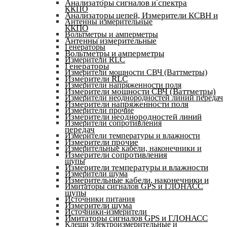
Анализаторы сигналов и спектра
ККПО
Анализаторы цепей, Измерители КСВН и
Антенны измерительные
ККПО
Вольтметры и амперметры
Антенны измерительные
Генераторы
Вольтметры и амперметры
Измерители RLC
Генераторы
Измерители мощности СВЧ (Ваттметры)
Измерители RLC
Измерители напряженности поля
Измерители мощности СВЧ (Ваттметры)
Измерители неоднородностей линий передач
Измерители напряженности поля
Измерители прочие
Измерители неоднородностей линий
Измерители сопротивления
передач
Измерители температуры и влажности
Измерители прочие
Измерительные кабели, наконечники и
Измерители сопротивления
щупы
Измерители температуры и влажности
Измерители шума
Измерительные кабели, наконечники и
Имитаторы сигналов GPS и ГЛОНАСС
щупы
Источники питания
Измерители шума
Источники-измерители
Имитаторы сигналов GPS и ГЛОНАСС
Клещи электроизмерительные и