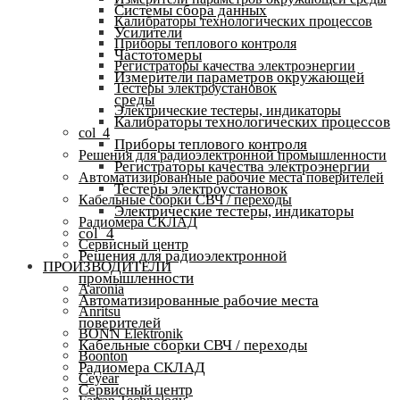
Системы сбора данных
Калибраторы технологических процессов
Усилители
Приборы теплового контроля
Частотомеры
Регистраторы качества электроэнергии
Измерители параметров окружающей
Тестеры электроустановок
среды
Электрические тестеры, индикаторы
Калибраторы технологических процессов
col_4
Приборы теплового контроля
Решения для радиоэлектронной промышленности
Регистраторы качества электроэнергии
Автоматизированные рабочие места поверителей
Тестеры электроустановок
Кабельные сборки СВЧ / переходы
Электрические тестеры, индикаторы
Радиомера СКЛАД
col_4
Сервисный центр
Решения для радиоэлектронной
ПРОИЗВОДИТЕЛИ
промышленности
Aaronia
Автоматизированные рабочие места
Anritsu
поверителей
BONN Elektronik
Кабельные сборки СВЧ / переходы
Boonton
Радиомера СКЛАД
Ceyear
Сервисный центр