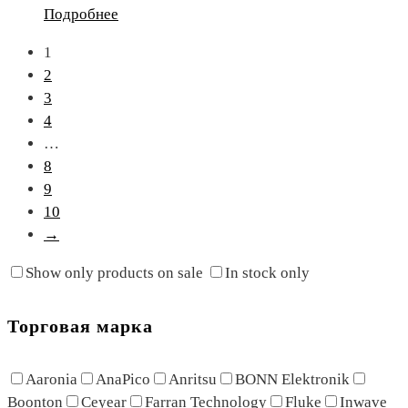
Подробнее
1
2
3
4
…
8
9
10
→
Show only products on sale
In stock only
Торговая марка
Aaronia
AnaPico
Anritsu
BONN Elektronik
Boonton
Ceyear
Farran Technology
Fluke
Inwave