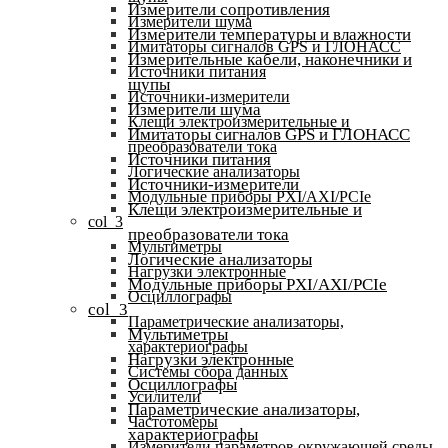
Измерители сопротивления
Измерители шума
Измерители температуры и влажности
Имитаторы сигналов GPS и ГЛОНАСС
Измерительные кабели, наконечники и
Источники питания
щупы
Источники-измерители
Измерители шума
Клещи электроизмерительные и
Имитаторы сигналов GPS и ГЛОНАСС
преобразователи тока
Источники питания
Логические анализаторы
Источники-измерители
Модульные приборы PXI/AXI/PCIe
Клещи электроизмерительные и
col_3
преобразователи тока
Мультиметры
Логические анализаторы
Нагрузки электронные
Модульные приборы PXI/AXI/PCIe
Осциллографы
col_3
Параметрические анализаторы,
Мультиметры
характериографы
Нагрузки электронные
Системы сбора данных
Осциллографы
Усилители
Параметрические анализаторы,
Частотомеры
характериографы
Измерители параметров окружающей среды