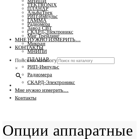
МНИПИ
TEKTRONIX
ПЛАНАР
АльфаТрек
РИП-Импульс
ГАММА
Радиомера
Завод СВТ
СКАРД-Электроникс
Миг Трейдинг
МНЕ НУЖНО ИЗМЕРИТЬ…
Микран
КОНТАКТЫ
МНИПИ
ПЛАНАР
Поиск по каталогу
РИП-Импульс
×
Радиомера
СКАРД-Электроникс
Мне нужно измерить…
Контакты
Опции аппаратные