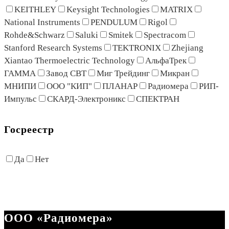
KEITHLEY
Keysight Technologies
MATRIX
National Instruments
PENDULUM
Rigol
Rohde&Schwarz
Saluki
Smitek
Spectracom
Stanford Research Systems
TEKTRONIX
Zhejiang
Xiantao Thermoelectric Technology
АльфаТрек
ГАММА
Завод СВТ
Миг Трейдинг
Микран
МНИПИ
ООО "КИП"
ПЛАНАР
Радиомера
РИП-
Импульс
СКАРД-Электроникс
СПЕКТРАН
Госреестр
Да
Нет
ООО «Радиомера»