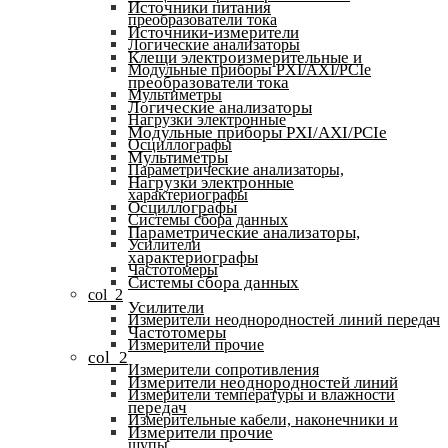
Источники питания
преобразователи тока
Источники-измерители
Логические анализаторы
Клещи электроизмерительные и
Модульные приборы PXI/AXI/PCIe
преобразователи тока
Мультиметры
Логические анализаторы
Нагрузки электронные
Модульные приборы PXI/AXI/PCIe
Осциллографы
Мультиметры
Параметрические анализаторы,
Нагрузки электронные
характериографы
Осциллографы
Системы сбора данных
Параметрические анализаторы,
Усилители
характериографы
Частотомеры
Системы сбора данных
col_2
Усилители
Измерители неоднородностей линий передач
Частотомеры
Измерители прочие
col_2
Измерители сопротивления
Измерители неоднородностей линий
Измерители температуры и влажности
передач
Измерительные кабели, наконечники и
Измерители прочие
щупы