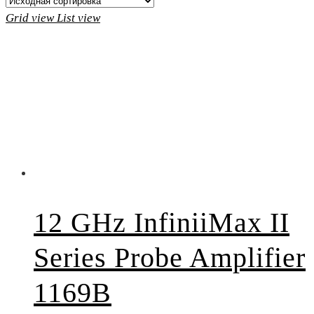
Grid view
List view
12 GHz InfiniiMax II
Series Probe Amplifier
1169B