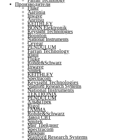
Farran Technology
Производители
Fluke
Aaronia
Inwave
Anritsu
KEITHLEY
BONN Elektronik
Keysight Technologies
Boonton
National Instruments
Ceyear
PENDULUM
Farran Technology
Rigol
Fluke
Rohde&Schwarz
Inwave
Smitek
KEITHLEY
Spectracom
Keysight Technologies
Stanford Research Systems
National Instruments
TEKTRONIX
PENDULUM
АльфаТрек
Rigol
ГАММА
Rohde&Schwarz
Завод СВТ
Smitek
Миг Трейдинг
Spectracom
Микран
Stanford Research Systems