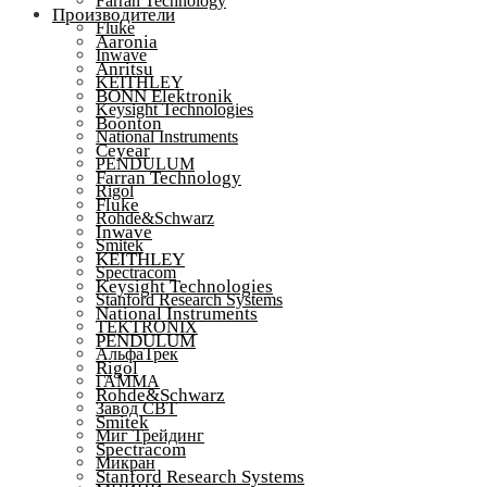
Farran Technology
Производители
Fluke
Aaronia
Inwave
Anritsu
KEITHLEY
BONN Elektronik
Keysight Technologies
Boonton
National Instruments
Ceyear
PENDULUM
Farran Technology
Rigol
Fluke
Rohde&Schwarz
Inwave
Smitek
KEITHLEY
Spectracom
Keysight Technologies
Stanford Research Systems
National Instruments
TEKTRONIX
PENDULUM
АльфаТрек
Rigol
ГАММА
Rohde&Schwarz
Завод СВТ
Smitek
Миг Трейдинг
Spectracom
Микран
Stanford Research Systems