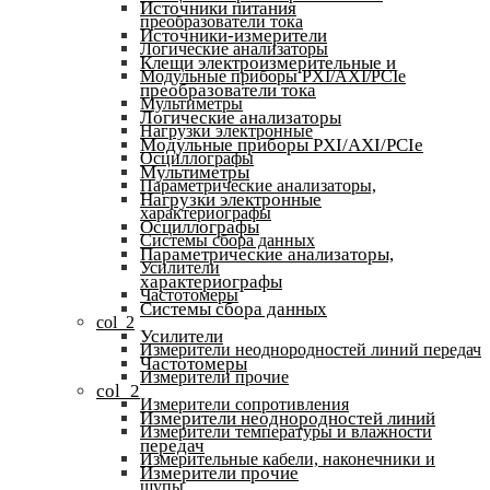
Источники питания
преобразователи тока
Источники-измерители
Логические анализаторы
Клещи электроизмерительные и
Модульные приборы PXI/AXI/PCIe
преобразователи тока
Мультиметры
Логические анализаторы
Нагрузки электронные
Модульные приборы PXI/AXI/PCIe
Осциллографы
Мультиметры
Параметрические анализаторы,
Нагрузки электронные
характериографы
Осциллографы
Системы сбора данных
Параметрические анализаторы,
Усилители
характериографы
Частотомеры
Системы сбора данных
col_2
Усилители
Измерители неоднородностей линий передач
Частотомеры
Измерители прочие
col_2
Измерители сопротивления
Измерители неоднородностей линий
Измерители температуры и влажности
передач
Измерительные кабели, наконечники и
Измерители прочие
щупы