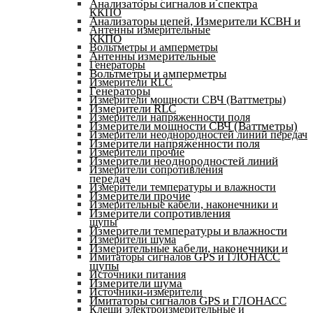
Анализаторы сигналов и спектра
ККПО
Анализаторы цепей, Измерители КСВН и
Антенны измерительные
ККПО
Вольтметры и амперметры
Антенны измерительные
Генераторы
Вольтметры и амперметры
Измерители RLC
Генераторы
Измерители мощности СВЧ (Ваттметры)
Измерители RLC
Измерители напряженности поля
Измерители мощности СВЧ (Ваттметры)
Измерители неоднородностей линий передач
Измерители напряженности поля
Измерители прочие
Измерители неоднородностей линий
Измерители сопротивления
передач
Измерители температуры и влажности
Измерители прочие
Измерительные кабели, наконечники и
Измерители сопротивления
щупы
Измерители температуры и влажности
Измерители шума
Измерительные кабели, наконечники и
Имитаторы сигналов GPS и ГЛОНАСС
щупы
Источники питания
Измерители шума
Источники-измерители
Имитаторы сигналов GPS и ГЛОНАСС
Клещи электроизмерительные и