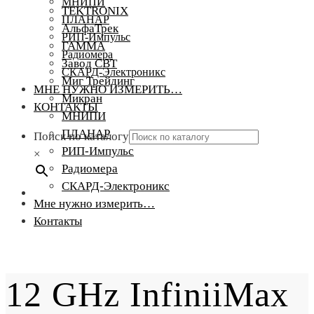
МНИПИ
TEKTRONIX
ПЛАНАР
АльфаТрек
РИП-Импульс
ГАММА
Радиомера
Завод СВТ
СКАРД-Электроникс
Миг Трейдинг
МНЕ НУЖНО ИЗМЕРИТЬ…
Микран
КОНТАКТЫ
МНИПИ
ПЛАНАР
Поиск по каталогу
РИП-Импульс
×
Радиомера
СКАРД-Электроникс
Мне нужно измерить…
Контакты
12 GHz InfiniiMax