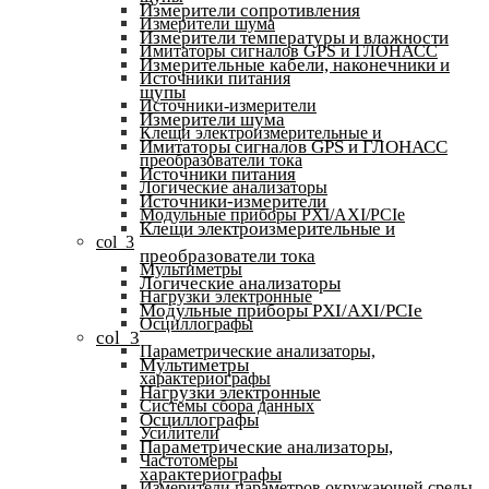
Измерители сопротивления
Измерители шума
Измерители температуры и влажности
Имитаторы сигналов GPS и ГЛОНАСС
Измерительные кабели, наконечники и
Источники питания
щупы
Источники-измерители
Измерители шума
Клещи электроизмерительные и
Имитаторы сигналов GPS и ГЛОНАСС
преобразователи тока
Источники питания
Логические анализаторы
Источники-измерители
Модульные приборы PXI/AXI/PCIe
Клещи электроизмерительные и
col_3
преобразователи тока
Мультиметры
Логические анализаторы
Нагрузки электронные
Модульные приборы PXI/AXI/PCIe
Осциллографы
col_3
Параметрические анализаторы,
Мультиметры
характериографы
Нагрузки электронные
Системы сбора данных
Осциллографы
Усилители
Параметрические анализаторы,
Частотомеры
характериографы
Измерители параметров окружающей среды