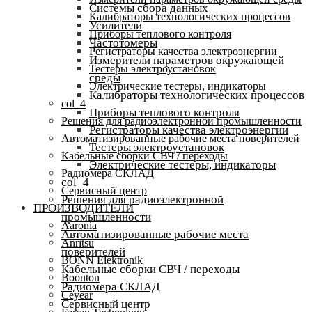
Системы сбора данных
Калибраторы технологических процессов
Усилители
Приборы теплового контроля
Частотомеры
Регистраторы качества электроэнергии
Измерители параметров окружающей
Тестеры электроустановок
среды
Электрические тестеры, индикаторы
Калибраторы технологических процессов
col_4
Приборы теплового контроля
Решения для радиоэлектронной промышленности
Регистраторы качества электроэнергии
Автоматизированные рабочие места поверителей
Тестеры электроустановок
Кабельные сборки СВЧ / переходы
Электрические тестеры, индикаторы
Радиомера СКЛАД
col_4
Сервисный центр
Решения для радиоэлектронной
ПРОИЗВОДИТЕЛИ
промышленности
Aaronia
Автоматизированные рабочие места
Anritsu
поверителей
BONN Elektronik
Кабельные сборки СВЧ / переходы
Boonton
Радиомера СКЛАД
Ceyear
Сервисный центр