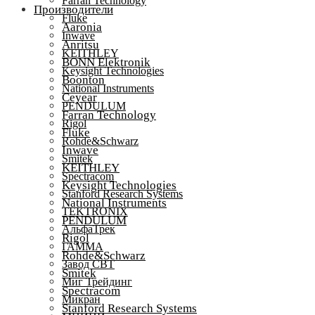
Farran Technology
Производители
Fluke
Aaronia
Inwave
Anritsu
KEITHLEY
BONN Elektronik
Keysight Technologies
Boonton
National Instruments
Ceyear
PENDULUM
Farran Technology
Rigol
Fluke
Rohde&Schwarz
Inwave
Smitek
KEITHLEY
Spectracom
Keysight Technologies
Stanford Research Systems
National Instruments
TEKTRONIX
PENDULUM
АльфаТрек
Rigol
ГАММА
Rohde&Schwarz
Завод СВТ
Smitek
Миг Трейдинг
Spectracom
Микран
Stanford Research Systems