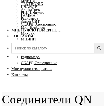
МНИПИ
TEKTRONIX
ПЛАНАР
АльфаТрек
РИП-Импульс
ГАММА
Радиомера
Завод СВТ
СКАРД-Электроникс
Миг Трейдинг
МНЕ НУЖНО ИЗМЕРИТЬ…
Микран
КОНТАКТЫ
МНИПИ
ПЛАНАР
РИП-Импульс
Радиомера
СКАРД-Электроникс
Мне нужно измерить…
Контакты
Соединители QN