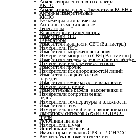
Анализаторы сигналов и спектра
ККПО
Анализаторы цепей, Измерители КСВН и
Антенны измерительные
ККПО
Вольтметры и амперметры
Антенны измерительные
Генераторы
Вольтметры и амперметры
Измерители RLC
Генераторы
Измерители мощности СВЧ (Ваттметры)
Измерители RLC
Измерители напряженности поля
Измерители мощности СВЧ (Ваттметры)
Измерители неоднородностей линий передач
Измерители напряженности поля
Измерители прочие
Измерители неоднородностей линий
Измерители сопротивления
передач
Измерители температуры и влажности
Измерители прочие
Измерительные кабели, наконечники и
Измерители сопротивления
щупы
Измерители температуры и влажности
Измерители шума
Измерительные кабели, наконечники и
Имитаторы сигналов GPS и ГЛОНАСС
щупы
Источники питания
Измерители шума
Источники-измерители
Имитаторы сигналов GPS и ГЛОНАСС
Клещи электроизмерительные и