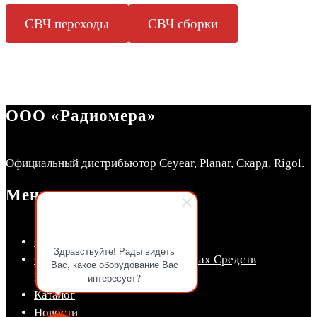
СВЧ переходы
СВЧ сборки
ООО «Радиомера»
Официальный дистрибьютор Ceyear, Planar, Скард, Rigol.
Меню
СКЛАД Радиомера
Здравствуйте! Рады видеть
Сведения об утвержденных типах Средств
Вас, какое оборудование Вас
Измерений (СИ)
интересует?
Каталог
Новости