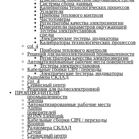
Системы сбора данных
Калибраторы технологических процессов
Усилители
Приборы теплового контроля
Частотомеры
Регистраторы качества электроэнергии
Измерители параметров окружающей
Тестеры электроустановок
среды
Электрические тестеры, индикаторы
Калибраторы технологических процессов
col_4
Приборы теплового контроля
Решения для радиоэлектронной промышленности
Регистраторы качества электроэнергии
Автоматизированные рабочие места поверителей
Тестеры электроустановок
Кабельные сборки СВЧ / переходы
Электрические тестеры, индикаторы
Радиомера СКЛАД
col_4
Сервисный центр
Решения для радиоэлектронной
ПРОИЗВОДИТЕЛИ
промышленности
Aaronia
Автоматизированные рабочие места
Anritsu
поверителей
BONN Elektronik
Кабельные сборки СВЧ / переходы
Boonton
Радиомера СКЛАД
Ceyear
Сервисный центр