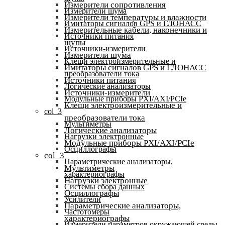
Измерители сопротивления
Измерители шума
Измерители температуры и влажности
Имитаторы сигналов GPS и ГЛОНАСС
Измерительные кабели, наконечники и
Источники питания
щупы
Источники-измерители
Измерители шума
Клещи электроизмерительные и
Имитаторы сигналов GPS и ГЛОНАСС
преобразователи тока
Источники питания
Логические анализаторы
Источники-измерители
Модульные приборы PXI/AXI/PCIe
Клещи электроизмерительные и
col_3
преобразователи тока
Мультиметры
Логические анализаторы
Нагрузки электронные
Модульные приборы PXI/AXI/PCIe
Осциллографы
col_3
Параметрические анализаторы,
Мультиметры
характериографы
Нагрузки электронные
Системы сбора данных
Осциллографы
Усилители
Параметрические анализаторы,
Частотомеры
характериографы
Измерители параметров окружающей среды