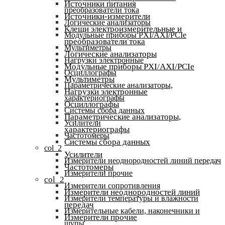
Источники питания
преобразователи тока
Источники-измерители
Логические анализаторы
Клещи электроизмерительные и
Модульные приборы PXI/AXI/PCIe
преобразователи тока
Мультиметры
Логические анализаторы
Нагрузки электронные
Модульные приборы PXI/AXI/PCIe
Осциллографы
Мультиметры
Параметрические анализаторы,
Нагрузки электронные
характериографы
Осциллографы
Системы сбора данных
Параметрические анализаторы,
Усилители
характериографы
Частотомеры
Системы сбора данных
col_2
Усилители
Измерители неоднородностей линий передач
Частотомеры
Измерители прочие
col_2
Измерители сопротивления
Измерители неоднородностей линий
Измерители температуры и влажности
передач
Измерительные кабели, наконечники и
Измерители прочие
щупы