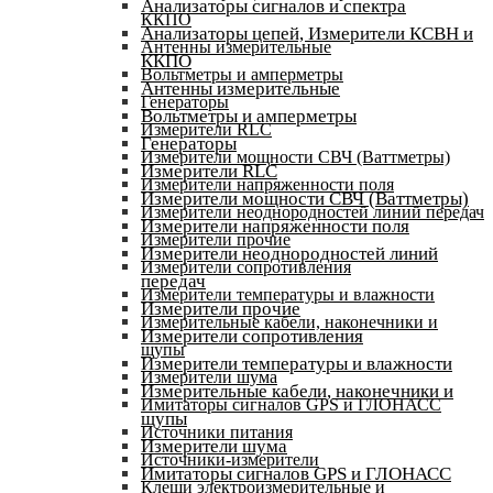
Анализаторы сигналов и спектра
ККПО
Анализаторы цепей, Измерители КСВН и
Антенны измерительные
ККПО
Вольтметры и амперметры
Антенны измерительные
Генераторы
Вольтметры и амперметры
Измерители RLC
Генераторы
Измерители мощности СВЧ (Ваттметры)
Измерители RLC
Измерители напряженности поля
Измерители мощности СВЧ (Ваттметры)
Измерители неоднородностей линий передач
Измерители напряженности поля
Измерители прочие
Измерители неоднородностей линий
Измерители сопротивления
передач
Измерители температуры и влажности
Измерители прочие
Измерительные кабели, наконечники и
Измерители сопротивления
щупы
Измерители температуры и влажности
Измерители шума
Измерительные кабели, наконечники и
Имитаторы сигналов GPS и ГЛОНАСС
щупы
Источники питания
Измерители шума
Источники-измерители
Имитаторы сигналов GPS и ГЛОНАСС
Клещи электроизмерительные и