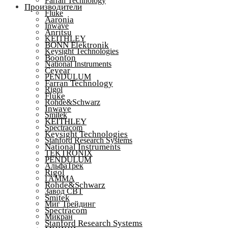
Farran Technology
Производители
Fluke
Aaronia
Inwave
Anritsu
KEITHLEY
BONN Elektronik
Keysight Technologies
Boonton
National Instruments
Ceyear
PENDULUM
Farran Technology
Rigol
Fluke
Rohde&Schwarz
Inwave
Smitek
KEITHLEY
Spectracom
Keysight Technologies
Stanford Research Systems
National Instruments
TEKTRONIX
PENDULUM
АльфаТрек
Rigol
ГАММА
Rohde&Schwarz
Завод СВТ
Smitek
Миг Трейдинг
Spectracom
Микран
Stanford Research Systems