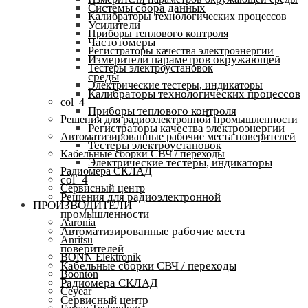
Системы сбора данных
Калибраторы технологических процессов
Усилители
Приборы теплового контроля
Частотомеры
Регистраторы качества электроэнергии
Измерители параметров окружающей
Тестеры электроустановок
среды
Электрические тестеры, индикаторы
Калибраторы технологических процессов
col_4
Приборы теплового контроля
Решения для радиоэлектронной промышленности
Регистраторы качества электроэнергии
Автоматизированные рабочие места поверителей
Тестеры электроустановок
Кабельные сборки СВЧ / переходы
Электрические тестеры, индикаторы
Радиомера СКЛАД
col_4
Сервисный центр
Решения для радиоэлектронной
ПРОИЗВОДИТЕЛИ
промышленности
Aaronia
Автоматизированные рабочие места
Anritsu
поверителей
BONN Elektronik
Кабельные сборки СВЧ / переходы
Boonton
Радиомера СКЛАД
Ceyear
Сервисный центр