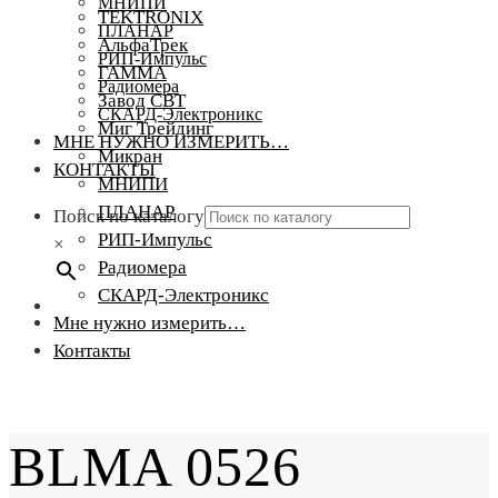
МНИПИ
TEKTRONIX
ПЛАНАР
АльфаТрек
РИП-Импульс
ГАММА
Радиомера
Завод СВТ
СКАРД-Электроникс
Миг Трейдинг
МНЕ НУЖНО ИЗМЕРИТЬ…
Микран
КОНТАКТЫ
МНИПИ
ПЛАНАР
Поиск по каталогу
РИП-Импульс
×
Радиомера
СКАРД-Электроникс
Мне нужно измерить…
Контакты
BLMA 0526