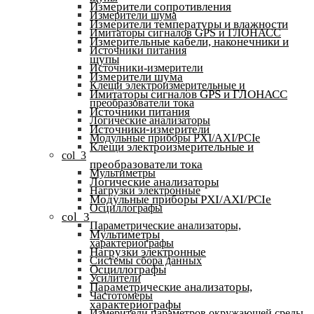
Измерители сопротивления
Измерители шума
Измерители температуры и влажности
Имитаторы сигналов GPS и ГЛОНАСС
Измерительные кабели, наконечники и
Источники питания
щупы
Источники-измерители
Измерители шума
Клещи электроизмерительные и
Имитаторы сигналов GPS и ГЛОНАСС
преобразователи тока
Источники питания
Логические анализаторы
Источники-измерители
Модульные приборы PXI/AXI/PCIe
Клещи электроизмерительные и
col_3
преобразователи тока
Мультиметры
Логические анализаторы
Нагрузки электронные
Модульные приборы PXI/AXI/PCIe
Осциллографы
col_3
Параметрические анализаторы,
Мультиметры
характериографы
Нагрузки электронные
Системы сбора данных
Осциллографы
Усилители
Параметрические анализаторы,
Частотомеры
характериографы
Измерители параметров окружающей среды