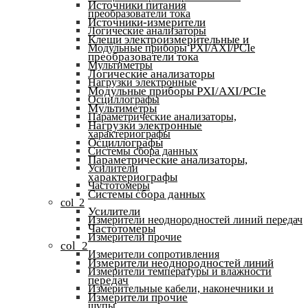
Источники питания
преобразователи тока
Источники-измерители
Логические анализаторы
Клещи электроизмерительные и
Модульные приборы PXI/AXI/PCIe
преобразователи тока
Мультиметры
Логические анализаторы
Нагрузки электронные
Модульные приборы PXI/AXI/PCIe
Осциллографы
Мультиметры
Параметрические анализаторы,
Нагрузки электронные
характериографы
Осциллографы
Системы сбора данных
Параметрические анализаторы,
Усилители
характериографы
Частотомеры
Системы сбора данных
col_2
Усилители
Измерители неоднородностей линий передач
Частотомеры
Измерители прочие
col_2
Измерители сопротивления
Измерители неоднородностей линий
Измерители температуры и влажности
передач
Измерительные кабели, наконечники и
Измерители прочие
щупы