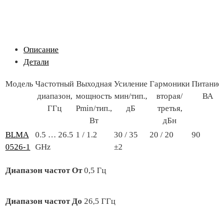
Описание
Детали
Модель
Частотный
Выходная
Усиление
Гармоники
Питани
диапазон,
мощность
мин/тип.,
вторая/
ВА
ГГц
Pmin/тип.,
дБ
третья,
Вт
дБн
BLMA
0.5 … 26.5
1 / 1.2
30 / 35
20 / 20
90
0526-1
GHz
±2
Диапазон частот От
0,5 Гц
Диапазон частот До
26,5 ГГц