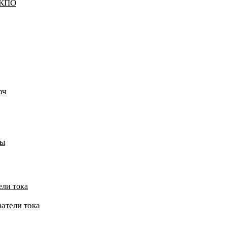
ККПО
ач
пы
ели тока
атели тока