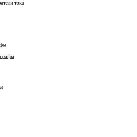
атели тока
афы
ографы
ды