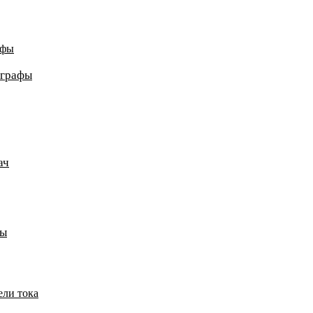
афы
ографы
ач
пы
ели тока