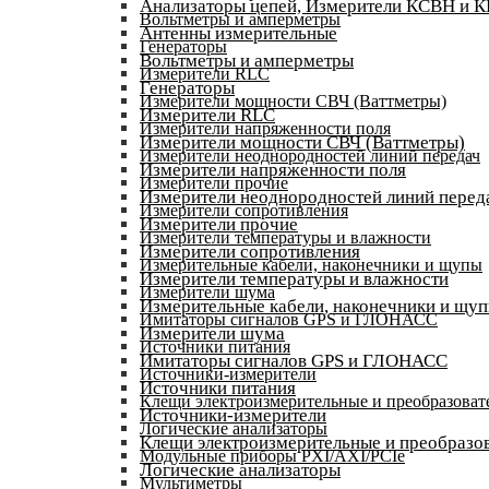
Анализаторы цепей, Измерители КСВН и 
Вольтметры и амперметры
Антенны измерительные
Генераторы
Вольтметры и амперметры
Измерители RLC
Генераторы
Измерители мощности СВЧ (Ваттметры)
Измерители RLC
Измерители напряженности поля
Измерители мощности СВЧ (Ваттметры)
Измерители неоднородностей линий передач
Измерители напряженности поля
Измерители прочие
Измерители неоднородностей линий перед
Измерители сопротивления
Измерители прочие
Измерители температуры и влажности
Измерители сопротивления
Измерительные кабели, наконечники и щупы
Измерители температуры и влажности
Измерители шума
Измерительные кабели, наконечники и щу
Имитаторы сигналов GPS и ГЛОНАСС
Измерители шума
Источники питания
Имитаторы сигналов GPS и ГЛОНАСС
Источники-измерители
Источники питания
Клещи электроизмерительные и преобразоват
Источники-измерители
Логические анализаторы
Клещи электроизмерительные и преобразов
Модульные приборы PXI/AXI/PCIe
Логические анализаторы
Мультиметры