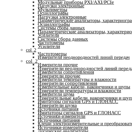
Модульные приборы PXI/AXI/PCIe
Нагрузки электронные
Мультиметры
Осциллографы
Нагрузки электронные
Параметрические анализаторы, характериогр
Осциллографы
Системы сбора данных
Параметрические анализаторы, характери
Усилители
Системы сбора данных
Частотомеры
Усилители
col_2
Частотомеры
Измерители неоднородностей линий передач
col_2
Измерители прочие
Измерители неоднородностей линий перед
Измерители сопротивления
Измерители прочие
Измерители температуры и влажности
Измерители сопротивления
Измерительные кабели, наконечники и щупы
Измерители температуры и влажности
Измерители шума
Измерительные кабели, наконечники и щу
Имитаторы сигналов GPS и ГЛОНАСС
Измерители шума
Источники питания
Имитаторы сигналов GPS и ГЛОНАСС
Источники-измерители
Источники питания
Клещи электроизмерительные и преобразоват
Источники-измерители
Логические анализаторы