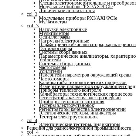
Клещи электроизмерительные и преобразов
Модульные приборы PXI/AXI/PCIe
Логические анализаторы
col_3
Модульные приборы PXI/AXI/PCIe
Мультиметры
col_3
Нагрузки электронные
Мультиметры
Осциллографы
Нагрузки электронные
Параметрические анализаторы, характериогр
Осциллографы
Системы сбора данных
Параметрические анализаторы, характери
Усилители
Системы сбора данных
Частотомеры
Усилители
Измерители параметров окружающей среды
Частотомеры
Калибраторы технологических процессов
Измерители параметров окружающей сре
Приборы теплового контроля
Калибраторы технологических процессов
Регистраторы качества электроэнергии
Приборы теплового контроля
Тестеры электроустановок
Регистраторы качества электроэнергии
Электрические тестеры, индикаторы
Тестеры электроустановок
col_4
Электрические тестеры, индикаторы
Решения для радиоэлектронной промышленности
col_4
Автоматизированные рабочие места поверителей