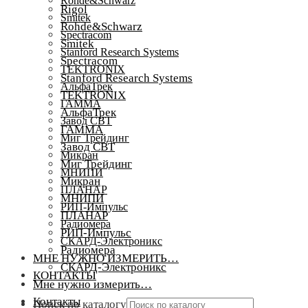
Rohde&Schwarz
Rigol
Smitek
Rohde&Schwarz
Spectracom
Smitek
Stanford Research Systems
Spectracom
TEKTRONIX
Stanford Research Systems
АльфаТрек
TEKTRONIX
ГАММА
АльфаТрек
Завод СВТ
ГАММА
Миг Трейдинг
Завод СВТ
Микран
Миг Трейдинг
МНИПИ
Микран
ПЛАНАР
МНИПИ
РИП-Импульс
ПЛАНАР
Радиомера
РИП-Импульс
СКАРД-Электроникс
Радиомера
МНЕ НУЖНО ИЗМЕРИТЬ…
СКАРД-Электроникс
КОНТАКТЫ
Мне нужно измерить…
Контакты
Поиск по каталогу