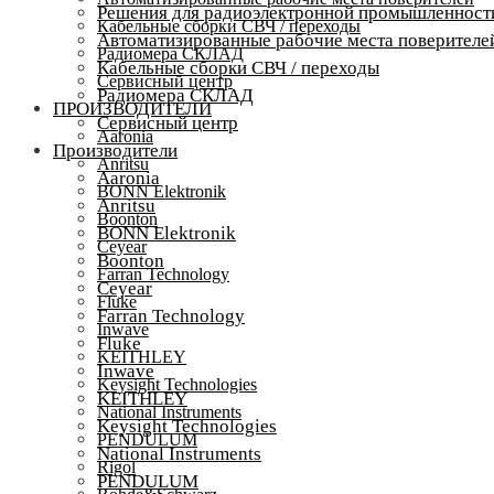
Решения для радиоэлектронной промышленност
Кабельные сборки СВЧ / переходы
Автоматизированные рабочие места поверителе
Радиомера СКЛАД
Кабельные сборки СВЧ / переходы
Сервисный центр
Радиомера СКЛАД
ПРОИЗВОДИТЕЛИ
Сервисный центр
Aaronia
Производители
Anritsu
Aaronia
BONN Elektronik
Anritsu
Boonton
BONN Elektronik
Ceyear
Boonton
Farran Technology
Ceyear
Fluke
Farran Technology
Inwave
Fluke
KEITHLEY
Inwave
Keysight Technologies
KEITHLEY
National Instruments
Keysight Technologies
PENDULUM
National Instruments
Rigol
PENDULUM