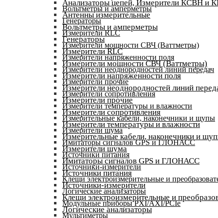
Анализаторы цепей, Измерители КСВН и 
Вольтметры и амперметры
Антенны измерительные
Генераторы
Вольтметры и амперметры
Измерители RLC
Генераторы
Измерители мощности СВЧ (Ваттметры)
Измерители RLC
Измерители напряженности поля
Измерители мощности СВЧ (Ваттметры)
Измерители неоднородностей линий передач
Измерители напряженности поля
Измерители прочие
Измерители неоднородностей линий перед
Измерители сопротивления
Измерители прочие
Измерители температуры и влажности
Измерители сопротивления
Измерительные кабели, наконечники и щупы
Измерители температуры и влажности
Измерители шума
Измерительные кабели, наконечники и щу
Имитаторы сигналов GPS и ГЛОНАСС
Измерители шума
Источники питания
Имитаторы сигналов GPS и ГЛОНАСС
Источники-измерители
Источники питания
Клещи электроизмерительные и преобразоват
Источники-измерители
Логические анализаторы
Клещи электроизмерительные и преобразов
Модульные приборы PXI/AXI/PCIe
Логические анализаторы
Мультиметры