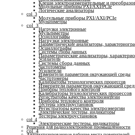
Клещи электроизмерительные и преобразов
Модульные приборы PXI/AXI/PCIe
Логические анализаторы
col_3
Модульные приборы PXI/AXI/PCIe
Мультиметры
col_3
Нагрузки электронные
Мультиметры
Осциллографы
Нагрузки электронные
Параметрические анализаторы, характериогр
Осциллографы
Системы сбора данных
Параметрические анализаторы, характери
Усилители
Системы сбора данных
Частотомеры
Усилители
Измерители параметров окружающей среды
Частотомеры
Калибраторы технологических процессов
Измерители параметров окружающей сре
Приборы теплового контроля
Калибраторы технологических процессов
Регистраторы качества электроэнергии
Приборы теплового контроля
Тестеры электроустановок
Регистраторы качества электроэнергии
Электрические тестеры, индикаторы
Тестеры электроустановок
col_4
Электрические тестеры, индикаторы
Решения для радиоэлектронной промышленности
col_4
Автоматизированные рабочие места поверителей