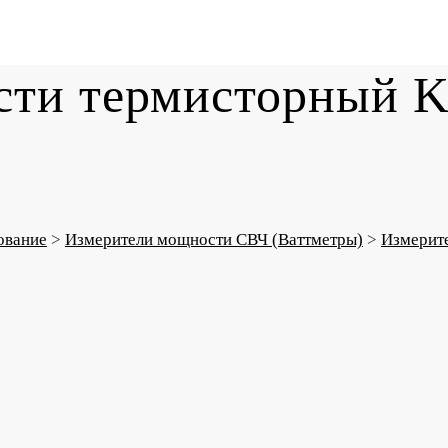
ти термисторный Key
ование
>
Измерители мощности СВЧ (Ваттметры)
>
Измерит