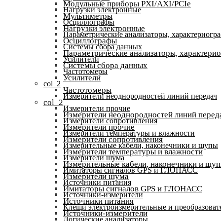
Модульные приборы PXI/AXI/PCIe
Нагрузки электронные
Мультиметры
Осциллографы
Нагрузки электронные
Параметрические анализаторы, характериогр
Осциллографы
Системы сбора данных
Параметрические анализаторы, характери
Усилители
Системы сбора данных
Частотомеры
Усилители
col_2
Частотомеры
Измерители неоднородностей линий передач
col_2
Измерители прочие
Измерители неоднородностей линий перед
Измерители сопротивления
Измерители прочие
Измерители температуры и влажности
Измерители сопротивления
Измерительные кабели, наконечники и щупы
Измерители температуры и влажности
Измерители шума
Измерительные кабели, наконечники и щу
Имитаторы сигналов GPS и ГЛОНАСС
Измерители шума
Источники питания
Имитаторы сигналов GPS и ГЛОНАСС
Источники-измерители
Источники питания
Клещи электроизмерительные и преобразоват
Источники-измерители
Логические анализаторы