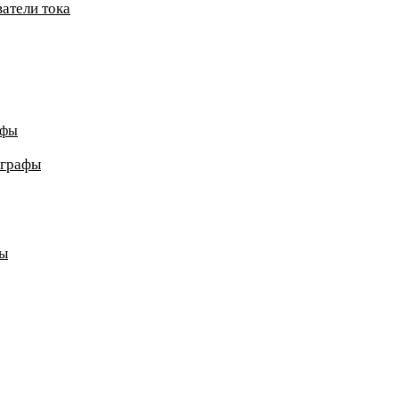
атели тока
афы
ографы
ды