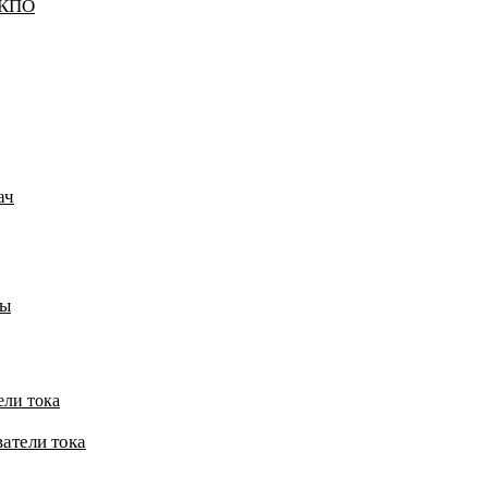
ККПО
ач
пы
ели тока
атели тока