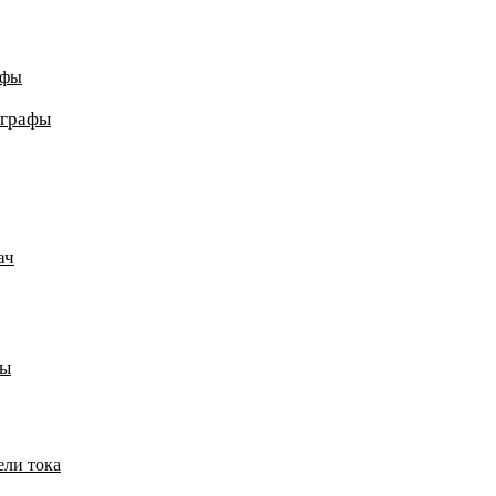
афы
ографы
ач
пы
ели тока