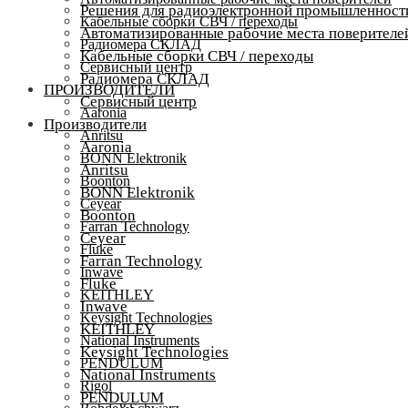
Решения для радиоэлектронной промышленност
Кабельные сборки СВЧ / переходы
Автоматизированные рабочие места поверителе
Радиомера СКЛАД
Кабельные сборки СВЧ / переходы
Сервисный центр
Радиомера СКЛАД
ПРОИЗВОДИТЕЛИ
Сервисный центр
Aaronia
Производители
Anritsu
Aaronia
BONN Elektronik
Anritsu
Boonton
BONN Elektronik
Ceyear
Boonton
Farran Technology
Ceyear
Fluke
Farran Technology
Inwave
Fluke
KEITHLEY
Inwave
Keysight Technologies
KEITHLEY
National Instruments
Keysight Technologies
PENDULUM
National Instruments
Rigol
PENDULUM