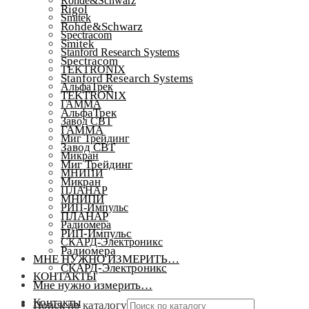
Rohde&Schwarz
Rigol
Smitek
Rohde&Schwarz
Spectracom
Smitek
Stanford Research Systems
Spectracom
TEKTRONIX
Stanford Research Systems
АльфаТрек
TEKTRONIX
ГАММА
АльфаТрек
Завод СВТ
ГАММА
Миг Трейдинг
Завод СВТ
Микран
Миг Трейдинг
МНИПИ
Микран
ПЛАНАР
МНИПИ
РИП-Импульс
ПЛАНАР
Радиомера
РИП-Импульс
СКАРД-Электроникс
Радиомера
МНЕ НУЖНО ИЗМЕРИТЬ…
СКАРД-Электроникс
КОНТАКТЫ
Мне нужно измерить…
Контакты
Поиск по каталогу