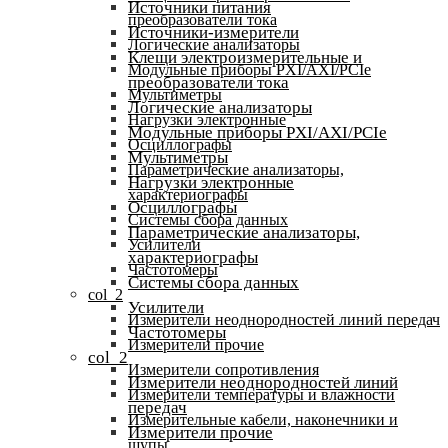
Источники питания
преобразователи тока
Источники-измерители
Логические анализаторы
Клещи электроизмерительные и
Модульные приборы PXI/AXI/PCIe
преобразователи тока
Мультиметры
Логические анализаторы
Нагрузки электронные
Модульные приборы PXI/AXI/PCIe
Осциллографы
Мультиметры
Параметрические анализаторы,
Нагрузки электронные
характериографы
Осциллографы
Системы сбора данных
Параметрические анализаторы,
Усилители
характериографы
Частотомеры
Системы сбора данных
col_2
Усилители
Измерители неоднородностей линий передач
Частотомеры
Измерители прочие
col_2
Измерители сопротивления
Измерители неоднородностей линий
Измерители температуры и влажности
передач
Измерительные кабели, наконечники и
Измерители прочие
щупы