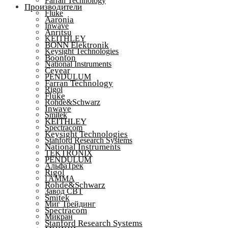
Farran Technology
Производители
Fluke
Aaronia
Inwave
Anritsu
KEITHLEY
BONN Elektronik
Keysight Technologies
Boonton
National Instruments
Ceyear
PENDULUM
Farran Technology
Rigol
Fluke
Rohde&Schwarz
Inwave
Smitek
KEITHLEY
Spectracom
Keysight Technologies
Stanford Research Systems
National Instruments
TEKTRONIX
PENDULUM
АльфаТрек
Rigol
ГАММА
Rohde&Schwarz
Завод СВТ
Smitek
Миг Трейдинг
Spectracom
Микран
Stanford Research Systems