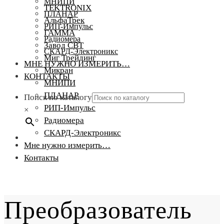
МНИПИ
TEKTRONIX
ПЛАНАР
АльфаТрек
РИП-Импульс
ГАММА
Радиомера
Завод СВТ
СКАРД-Электроникс
Миг Трейдинг
МНЕ НУЖНО ИЗМЕРИТЬ…
Микран
КОНТАКТЫ
МНИПИ
ПЛАНАР
Поиск по каталогу
РИП-Импульс
×
Радиомера
СКАРД-Электроникс
Мне нужно измерить…
Контакты
Преобразователь