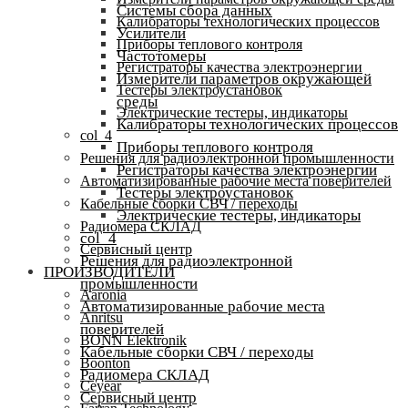
Системы сбора данных
Калибраторы технологических процессов
Усилители
Приборы теплового контроля
Частотомеры
Регистраторы качества электроэнергии
Измерители параметров окружающей
Тестеры электроустановок
среды
Электрические тестеры, индикаторы
Калибраторы технологических процессов
col_4
Приборы теплового контроля
Решения для радиоэлектронной промышленности
Регистраторы качества электроэнергии
Автоматизированные рабочие места поверителей
Тестеры электроустановок
Кабельные сборки СВЧ / переходы
Электрические тестеры, индикаторы
Радиомера СКЛАД
col_4
Сервисный центр
Решения для радиоэлектронной
ПРОИЗВОДИТЕЛИ
промышленности
Aaronia
Автоматизированные рабочие места
Anritsu
поверителей
BONN Elektronik
Кабельные сборки СВЧ / переходы
Boonton
Радиомера СКЛАД
Ceyear
Сервисный центр