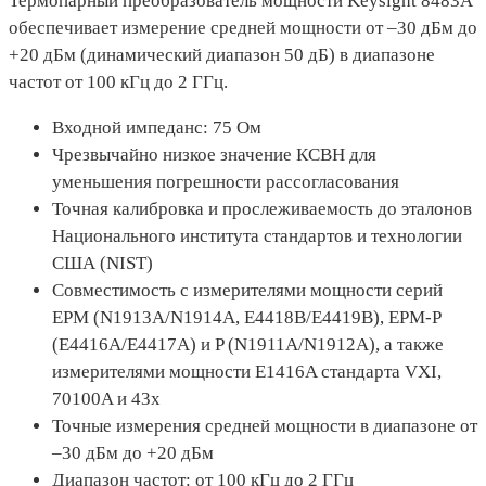
Термопарный преобразователь мощности Keysight 8483A
обеспечивает измерение средней мощности от –30 дБм до
+20 дБм (динамический диапазон 50 дБ) в диапазоне
частот от 100 кГц до 2 ГГц.
Входной импеданс: 75 Ом
Чрезвычайно низкое значение КСВН для
уменьшения погрешности рассогласования
Точная калибровка и прослеживаемость до эталонов
Национального института стандартов и технологии
США (NIST)
Совместимость с измерителями мощности серий
EPM (N1913A/N1914A, E4418B/E4419B), EPM-P
(E4416A/E4417A) и P (N1911A/N1912A), а также
измерителями мощности E1416A стандарта VXI,
70100A и 43х
Точные измерения средней мощности в диапазоне от
–30 дБм до +20 дБм
Диапазон частот: от 100 кГц до 2 ГГц