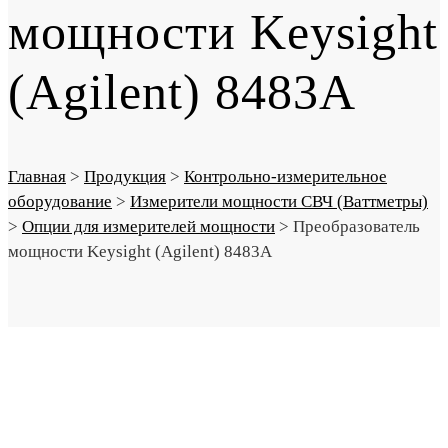
мощности Keysight
(Agilent) 8483A
Главная
>
Продукция
>
Контрольно-измерительное
оборудование
>
Измерители мощности СВЧ (Ваттметры)
>
Опции для измерителей мощности
>
Преобразователь
мощности Keysight (Agilent) 8483A