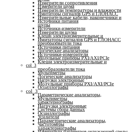
Измерители сопротивления
Измерители шума
Измерители температуры и влажности
Имитаторы сигналов GPS и ГЛОНАСС
Измерительные кабели, наконечники и
Источники питания
щупы
Источники-измерители
Измерители шума
Клещи электроизмерительные и
Имитаторы сигналов GPS и ГЛОНАСС
преобразователи тока
Источники питания
Логические анализаторы
Источники-измерители
Модульные приборы PXI/AXI/PCIe
Клещи электроизмерительные и
col_3
преобразователи тока
Мультиметры
Логические анализаторы
Нагрузки электронные
Модульные приборы PXI/AXI/PCIe
Осциллографы
col_3
Параметрические анализаторы,
Мультиметры
характериографы
Нагрузки электронные
Системы сбора данных
Осциллографы
Усилители
Параметрические анализаторы,
Частотомеры
характериографы
Измерители параметров окружающей среды