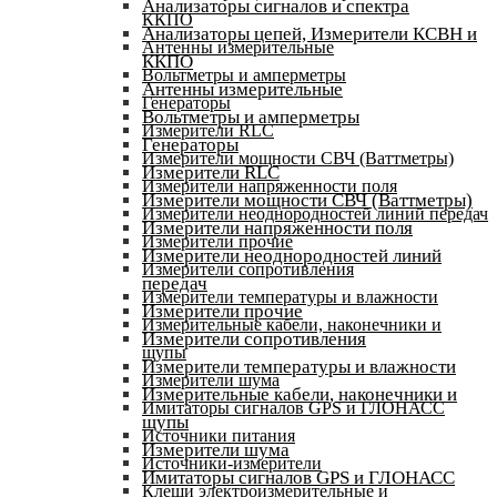
Анализаторы сигналов и спектра
ККПО
Анализаторы цепей, Измерители КСВН и
Антенны измерительные
ККПО
Вольтметры и амперметры
Антенны измерительные
Генераторы
Вольтметры и амперметры
Измерители RLC
Генераторы
Измерители мощности СВЧ (Ваттметры)
Измерители RLC
Измерители напряженности поля
Измерители мощности СВЧ (Ваттметры)
Измерители неоднородностей линий передач
Измерители напряженности поля
Измерители прочие
Измерители неоднородностей линий
Измерители сопротивления
передач
Измерители температуры и влажности
Измерители прочие
Измерительные кабели, наконечники и
Измерители сопротивления
щупы
Измерители температуры и влажности
Измерители шума
Измерительные кабели, наконечники и
Имитаторы сигналов GPS и ГЛОНАСС
щупы
Источники питания
Измерители шума
Источники-измерители
Имитаторы сигналов GPS и ГЛОНАСС
Клещи электроизмерительные и