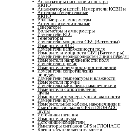
Анализаторы сигналов и спектра
ККПО
Анализаторы цепей, Измерители КСВН и
Антенны измерительные
ККПО
Вольтметры и амперметры
Антенны измерительные
Генераторы
Вольтметры и амперметры
Измерители RLC
Генераторы
Измерители мощности СВЧ (Ваттметры)
Измерители RLC
Измерители напряженности поля
Измерители мощности СВЧ (Ваттметры)
Измерители неоднородностей линий передач
Измерители напряженности поля
Измерители прочие
Измерители неоднородностей линий
Измерители сопротивления
передач
Измерители температуры и влажности
Измерители прочие
Измерительные кабели, наконечники и
Измерители сопротивления
щупы
Измерители температуры и влажности
Измерители шума
Измерительные кабели, наконечники и
Имитаторы сигналов GPS и ГЛОНАСС
щупы
Источники питания
Измерители шума
Источники-измерители
Имитаторы сигналов GPS и ГЛОНАСС
Клещи электроизмерительные и