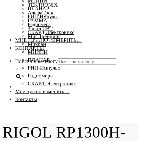
МНИПИ
TEKTRONIX
ПЛАНАР
АльфаТрек
РИП-Импульс
ГАММА
Радиомера
Завод СВТ
СКАРД-Электроникс
Миг Трейдинг
МНЕ НУЖНО ИЗМЕРИТЬ…
Микран
КОНТАКТЫ
МНИПИ
ПЛАНАР
Поиск по каталогу
РИП-Импульс
×
Радиомера
СКАРД-Электроникс
Мне нужно измерить…
Контакты
RIGOL RP1300H-