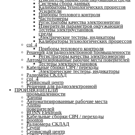
Системы сбора данных
Калибраторы технологических процессов
Усилители
Приборы теплового контроля
Частотомеры
Регистраторы качества электроэнергии
Измерители параметров окружающей
Тестеры электроустановок
среды
Электрические тестеры, индикаторы
Калибраторы технологических процессов
col_4
Приборы теплового контроля
Решения для радиоэлектронной промышленности
Регистраторы качества электроэнергии
Автоматизированные рабочие места поверителей
Тестеры электроустановок
Кабельные сборки СВЧ / переходы
Электрические тестеры, индикаторы
Радиомера СКЛАД
col_4
Сервисный центр
Решения для радиоэлектронной
ПРОИЗВОДИТЕЛИ
промышленности
Aaronia
Автоматизированные рабочие места
Anritsu
поверителей
BONN Elektronik
Кабельные сборки СВЧ / переходы
Boonton
Радиомера СКЛАД
Ceyear
Сервисный центр