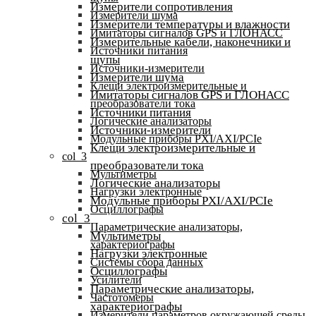
Измерители сопротивления
Измерители шума
Измерители температуры и влажности
Имитаторы сигналов GPS и ГЛОНАСС
Измерительные кабели, наконечники и
Источники питания
щупы
Источники-измерители
Измерители шума
Клещи электроизмерительные и
Имитаторы сигналов GPS и ГЛОНАСС
преобразователи тока
Источники питания
Логические анализаторы
Источники-измерители
Модульные приборы PXI/AXI/PCIe
Клещи электроизмерительные и
col_3
преобразователи тока
Мультиметры
Логические анализаторы
Нагрузки электронные
Модульные приборы PXI/AXI/PCIe
Осциллографы
col_3
Параметрические анализаторы,
Мультиметры
характериографы
Нагрузки электронные
Системы сбора данных
Осциллографы
Усилители
Параметрические анализаторы,
Частотомеры
характериографы
Измерители параметров окружающей среды