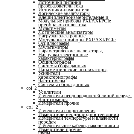
Источники питания
преобразователи тока
Источники-измерители
Логические анализаторы
Клещи электроизмерительные и
Модульные приборы PXI/AXI/PCIe
преобразователи тока
Мультиметры
Логические анализаторы
Нагрузки электронные
Модульные приборы PXI/AXI/PCIe
Осциллографы
Мультиметры
Параметрические анализаторы,
Нагрузки электронные
характериографы
Осциллографы
Системы сбора данных
Параметрические анализаторы,
Усилители
характериографы
Частотомеры
Системы сбора данных
col_2
Усилители
Измерители неоднородностей линий передач
Частотомеры
Измерители прочие
col_2
Измерители сопротивления
Измерители неоднородностей линий
Измерители температуры и влажности
передач
Измерительные кабели, наконечники и
Измерители прочие
щупы