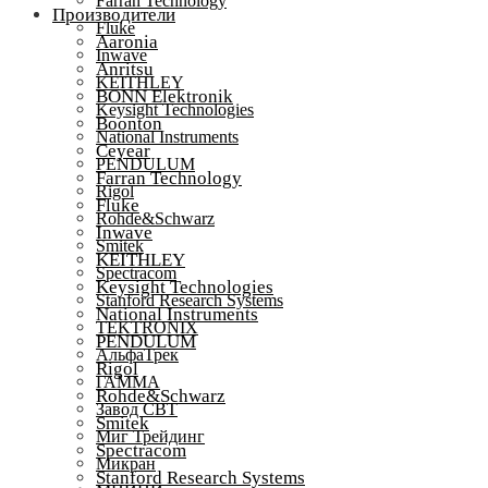
Farran Technology
Производители
Fluke
Aaronia
Inwave
Anritsu
KEITHLEY
BONN Elektronik
Keysight Technologies
Boonton
National Instruments
Ceyear
PENDULUM
Farran Technology
Rigol
Fluke
Rohde&Schwarz
Inwave
Smitek
KEITHLEY
Spectracom
Keysight Technologies
Stanford Research Systems
National Instruments
TEKTRONIX
PENDULUM
АльфаТрек
Rigol
ГАММА
Rohde&Schwarz
Завод СВТ
Smitek
Миг Трейдинг
Spectracom
Микран
Stanford Research Systems