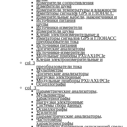
Измерители сопротивления
Измерители шума
Измерители температуры и влажности
Имитаторы сигналов GPS и ГЛОНАСС
Измерительные кабели, наконечники и
Источники питания
щупы
Источники-измерители
Измерители шума
Клещи электроизмерительные и
Имитаторы сигналов GPS и ГЛОНАСС
преобразователи тока
Источники питания
Логические анализаторы
Источники-измерители
Модульные приборы PXI/AXI/PCIe
Клещи электроизмерительные и
col_3
преобразователи тока
Мультиметры
Логические анализаторы
Нагрузки электронные
Модульные приборы PXI/AXI/PCIe
Осциллографы
col_3
Параметрические анализаторы,
Мультиметры
характериографы
Нагрузки электронные
Системы сбора данных
Осциллографы
Усилители
Параметрические анализаторы,
Частотомеры
характериографы
Измерители параметров окружающей среды