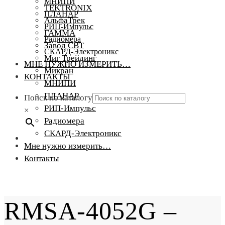
МНИПИ
TEKTRONIX
ПЛАНАР
АльфаТрек
РИП-Импульс
ГАММА
Радиомера
Завод СВТ
СКАРД-Электроникс
Миг Трейдинг
МНЕ НУЖНО ИЗМЕРИТЬ…
Микран
КОНТАКТЫ
МНИПИ
ПЛАНАР
Поиск по каталогу
РИП-Импульс
×
Радиомера
СКАРД-Электроникс
Мне нужно измерить…
Контакты
RMSA-4052G –