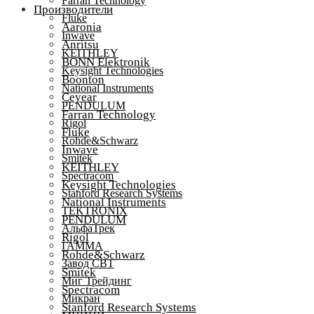
Farran Technology
Производители
Fluke
Aaronia
Inwave
Anritsu
KEITHLEY
BONN Elektronik
Keysight Technologies
Boonton
National Instruments
Ceyear
PENDULUM
Farran Technology
Rigol
Fluke
Rohde&Schwarz
Inwave
Smitek
KEITHLEY
Spectracom
Keysight Technologies
Stanford Research Systems
National Instruments
TEKTRONIX
PENDULUM
АльфаТрек
Rigol
ГАММА
Rohde&Schwarz
Завод СВТ
Smitek
Миг Трейдинг
Spectracom
Микран
Stanford Research Systems