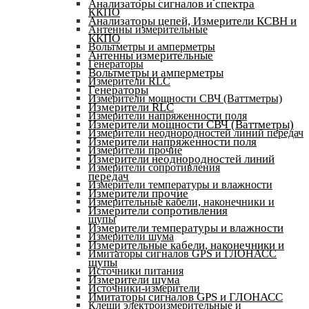
Анализаторы сигналов и спектра
ККПО
Анализаторы цепей, Измерители КСВН и
Антенны измерительные
ККПО
Вольтметры и амперметры
Антенны измерительные
Генераторы
Вольтметры и амперметры
Измерители RLC
Генераторы
Измерители мощности СВЧ (Ваттметры)
Измерители RLC
Измерители напряженности поля
Измерители мощности СВЧ (Ваттметры)
Измерители неоднородностей линий передач
Измерители напряженности поля
Измерители прочие
Измерители неоднородностей линий
Измерители сопротивления
передач
Измерители температуры и влажности
Измерители прочие
Измерительные кабели, наконечники и
Измерители сопротивления
щупы
Измерители температуры и влажности
Измерители шума
Измерительные кабели, наконечники и
Имитаторы сигналов GPS и ГЛОНАСС
щупы
Источники питания
Измерители шума
Источники-измерители
Имитаторы сигналов GPS и ГЛОНАСС
Клещи электроизмерительные и