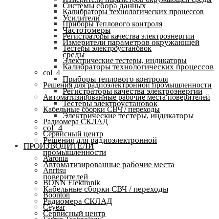
Системы сбора данных
Калибраторы технологических процессов
Усилители
Приборы теплового контроля
Частотомеры
Регистраторы качества электроэнергии
Измерители параметров окружающей
Тестеры электроустановок
среды
Электрические тестеры, индикаторы
Калибраторы технологических процессов
col_4
Приборы теплового контроля
Решения для радиоэлектронной промышленности
Регистраторы качества электроэнергии
Автоматизированные рабочие места поверителей
Тестеры электроустановок
Кабельные сборки СВЧ / переходы
Электрические тестеры, индикаторы
Радиомера СКЛАД
col_4
Сервисный центр
Решения для радиоэлектронной
ПРОИЗВОДИТЕЛИ
промышленности
Aaronia
Автоматизированные рабочие места
Anritsu
поверителей
BONN Elektronik
Кабельные сборки СВЧ / переходы
Boonton
Радиомера СКЛАД
Ceyear
Сервисный центр