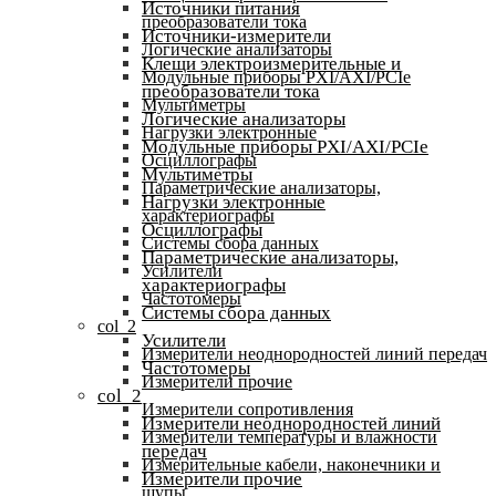
Источники питания
преобразователи тока
Источники-измерители
Логические анализаторы
Клещи электроизмерительные и
Модульные приборы PXI/AXI/PCIe
преобразователи тока
Мультиметры
Логические анализаторы
Нагрузки электронные
Модульные приборы PXI/AXI/PCIe
Осциллографы
Мультиметры
Параметрические анализаторы,
Нагрузки электронные
характериографы
Осциллографы
Системы сбора данных
Параметрические анализаторы,
Усилители
характериографы
Частотомеры
Системы сбора данных
col_2
Усилители
Измерители неоднородностей линий передач
Частотомеры
Измерители прочие
col_2
Измерители сопротивления
Измерители неоднородностей линий
Измерители температуры и влажности
передач
Измерительные кабели, наконечники и
Измерители прочие
щупы