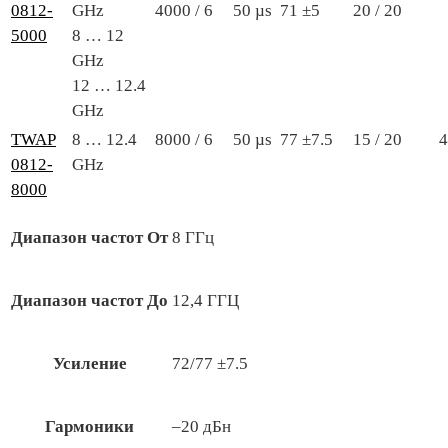
0812-
GHz
4000 / 6
50 µs
71 ±5
20 / 20
5000
8 … 12
GHz
12 … 12.4
GHz
TWAP
8 … 12.4
8000 / 6
50 µs
77 ±7.5
15 / 20
4
0812-
GHz
8000
Диапазон частот От
8 ГГц
Диапазон частот До
12,4 ГГЦ
Усиление
72/77 ±7.5
Гармоники
–20 дБн