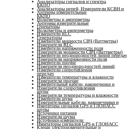
Анализаторы сигналов и спектра
ККПО
Анализаторы цепей, Измерители КСВН и
Антенны измерительные
ККПО
Вольтметры и амперметры
Антенны измерительные
Генераторы
Вольтметры и амперметры
Измерители RLC
Генераторы
Измерители мощности СВЧ (Ваттметры)
Измерители RLC
Измерители напряженности поля
Измерители мощности СВЧ (Ваттметры)
Измерители неоднородностей линий передач
Измерители напряженности поля
Измерители прочие
Измерители неоднородностей линий
Измерители сопротивления
передач
Измерители температуры и влажности
Измерители прочие
Измерительные кабели, наконечники и
Измерители сопротивления
щупы
Измерители температуры и влажности
Измерители шума
Измерительные кабели, наконечники и
Имитаторы сигналов GPS и ГЛОНАСС
щупы
Источники питания
Измерители шума
Источники-измерители
Имитаторы сигналов GPS и ГЛОНАСС
Клещи электроизмерительные и