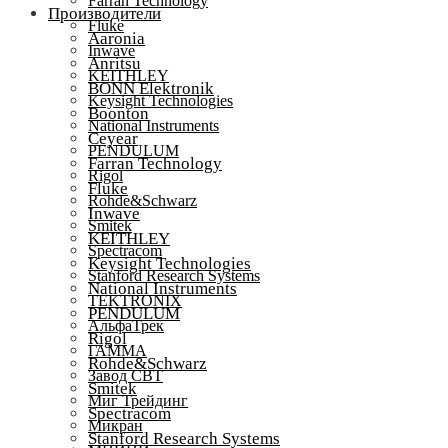
Farran Technology
Производители
Fluke
Aaronia
Inwave
Anritsu
KEITHLEY
BONN Elektronik
Keysight Technologies
Boonton
National Instruments
Ceyear
PENDULUM
Farran Technology
Rigol
Fluke
Rohde&Schwarz
Inwave
Smitek
KEITHLEY
Spectracom
Keysight Technologies
Stanford Research Systems
National Instruments
TEKTRONIX
PENDULUM
АльфаТрек
Rigol
ГАММА
Rohde&Schwarz
Завод СВТ
Smitek
Миг Трейдинг
Spectracom
Микран
Stanford Research Systems