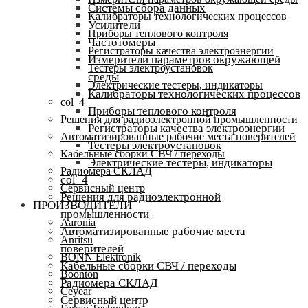
Системы сбора данных
Калибраторы технологических процессов
Усилители
Приборы теплового контроля
Частотомеры
Регистраторы качества электроэнергии
Измерители параметров окружающей
Тестеры электроустановок
среды
Электрические тестеры, индикаторы
Калибраторы технологических процессов
col_4
Приборы теплового контроля
Решения для радиоэлектронной промышленности
Регистраторы качества электроэнергии
Автоматизированные рабочие места поверителей
Тестеры электроустановок
Кабельные сборки СВЧ / переходы
Электрические тестеры, индикаторы
Радиомера СКЛАД
col_4
Сервисный центр
Решения для радиоэлектронной
ПРОИЗВОДИТЕЛИ
промышленности
Aaronia
Автоматизированные рабочие места
Anritsu
поверителей
BONN Elektronik
Кабельные сборки СВЧ / переходы
Boonton
Радиомера СКЛАД
Ceyear
Сервисный центр