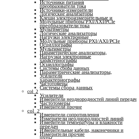
Источники питания
преобразователи тока
Источники-измерители
Логические анализаторы
Клещи электроизмерительные и
Модульные приборы PXI/AXI/PCIe
преобразователи тока
Мультиметры
Логические анализаторы
Нагрузки электронные
Модульные приборы PXI/AXI/PCIe
Осциллографы
Мультиметры
Параметрические анализаторы,
Нагрузки электронные
характериографы
Осциллографы
Системы сбора данных
Параметрические анализаторы,
Усилители
характериографы
Частотомеры
Системы сбора данных
col_2
Усилители
Измерители неоднородностей линий передач
Частотомеры
Измерители прочие
col_2
Измерители сопротивления
Измерители неоднородностей линий
Измерители температуры и влажности
передач
Измерительные кабели, наконечники и
Измерители прочие
щупы