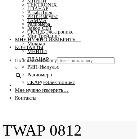
МНИПИ
TEKTRONIX
ПЛАНАР
АльфаТрек
РИП-Импульс
ГАММА
Радиомера
Завод СВТ
СКАРД-Электроникс
Миг Трейдинг
МНЕ НУЖНО ИЗМЕРИТЬ…
Микран
КОНТАКТЫ
МНИПИ
ПЛАНАР
Поиск по каталогу
РИП-Импульс
×
Радиомера
СКАРД-Электроникс
Мне нужно измерить…
Контакты
TWAP 0812