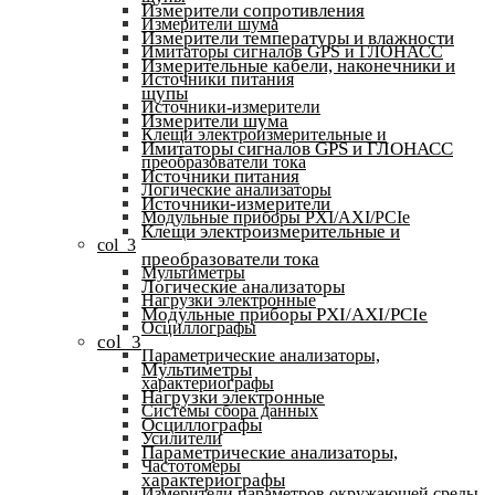
Измерители сопротивления
Измерители шума
Измерители температуры и влажности
Имитаторы сигналов GPS и ГЛОНАСС
Измерительные кабели, наконечники и
Источники питания
щупы
Источники-измерители
Измерители шума
Клещи электроизмерительные и
Имитаторы сигналов GPS и ГЛОНАСС
преобразователи тока
Источники питания
Логические анализаторы
Источники-измерители
Модульные приборы PXI/AXI/PCIe
Клещи электроизмерительные и
col_3
преобразователи тока
Мультиметры
Логические анализаторы
Нагрузки электронные
Модульные приборы PXI/AXI/PCIe
Осциллографы
col_3
Параметрические анализаторы,
Мультиметры
характериографы
Нагрузки электронные
Системы сбора данных
Осциллографы
Усилители
Параметрические анализаторы,
Частотомеры
характериографы
Измерители параметров окружающей среды