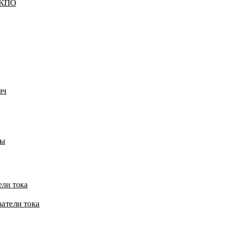
ККПО
ач
пы
ели тока
атели тока