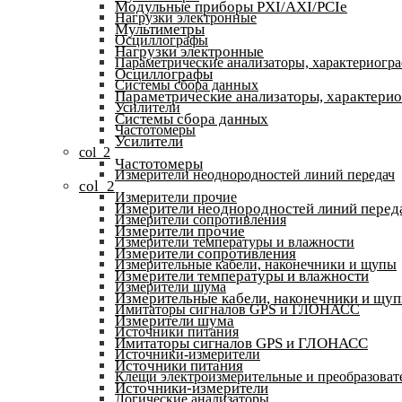
Модульные приборы PXI/AXI/PCIe
Нагрузки электронные
Мультиметры
Осциллографы
Нагрузки электронные
Параметрические анализаторы, характериогр
Осциллографы
Системы сбора данных
Параметрические анализаторы, характери
Усилители
Системы сбора данных
Частотомеры
Усилители
col_2
Частотомеры
Измерители неоднородностей линий передач
col_2
Измерители прочие
Измерители неоднородностей линий перед
Измерители сопротивления
Измерители прочие
Измерители температуры и влажности
Измерители сопротивления
Измерительные кабели, наконечники и щупы
Измерители температуры и влажности
Измерители шума
Измерительные кабели, наконечники и щу
Имитаторы сигналов GPS и ГЛОНАСС
Измерители шума
Источники питания
Имитаторы сигналов GPS и ГЛОНАСС
Источники-измерители
Источники питания
Клещи электроизмерительные и преобразоват
Источники-измерители
Логические анализаторы