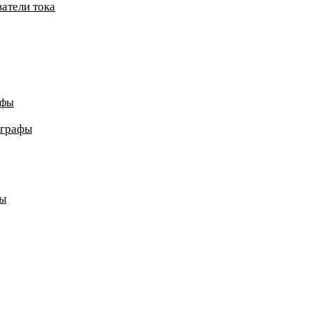
атели тока
афы
ографы
ды