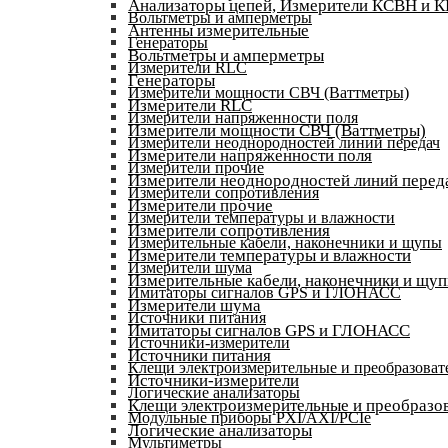
Анализаторы цепей, Измерители КСВН и 
Вольтметры и амперметры
Антенны измерительные
Генераторы
Вольтметры и амперметры
Измерители RLC
Генераторы
Измерители мощности СВЧ (Ваттметры)
Измерители RLC
Измерители напряженности поля
Измерители мощности СВЧ (Ваттметры)
Измерители неоднородностей линий передач
Измерители напряженности поля
Измерители прочие
Измерители неоднородностей линий перед
Измерители сопротивления
Измерители прочие
Измерители температуры и влажности
Измерители сопротивления
Измерительные кабели, наконечники и щупы
Измерители температуры и влажности
Измерители шума
Измерительные кабели, наконечники и щу
Имитаторы сигналов GPS и ГЛОНАСС
Измерители шума
Источники питания
Имитаторы сигналов GPS и ГЛОНАСС
Источники-измерители
Источники питания
Клещи электроизмерительные и преобразоват
Источники-измерители
Логические анализаторы
Клещи электроизмерительные и преобразов
Модульные приборы PXI/AXI/PCIe
Логические анализаторы
Мультиметры