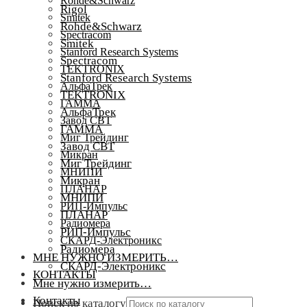
Rohde&Schwarz
Rigol
Smitek
Rohde&Schwarz
Spectracom
Smitek
Stanford Research Systems
Spectracom
TEKTRONIX
Stanford Research Systems
АльфаТрек
TEKTRONIX
ГАММА
АльфаТрек
Завод СВТ
ГАММА
Миг Трейдинг
Завод СВТ
Микран
Миг Трейдинг
МНИПИ
Микран
ПЛАНАР
МНИПИ
РИП-Импульс
ПЛАНАР
Радиомера
РИП-Импульс
СКАРД-Электроникс
Радиомера
МНЕ НУЖНО ИЗМЕРИТЬ…
СКАРД-Электроникс
КОНТАКТЫ
Мне нужно измерить…
Контакты
Поиск по каталогу