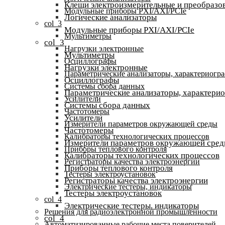
Клещи электроизмерительные и преобразов
Модульные приборы PXI/AXI/PCIe
Логические анализаторы
col_3
Модульные приборы PXI/AXI/PCIe
Мультиметры
col_3
Нагрузки электронные
Мультиметры
Осциллографы
Нагрузки электронные
Параметрические анализаторы, характериогр
Осциллографы
Системы сбора данных
Параметрические анализаторы, характери
Усилители
Системы сбора данных
Частотомеры
Усилители
Измерители параметров окружающей среды
Частотомеры
Калибраторы технологических процессов
Измерители параметров окружающей сре
Приборы теплового контроля
Калибраторы технологических процессов
Регистраторы качества электроэнергии
Приборы теплового контроля
Тестеры электроустановок
Регистраторы качества электроэнергии
Электрические тестеры, индикаторы
Тестеры электроустановок
col_4
Электрические тестеры, индикаторы
Решения для радиоэлектронной промышленности
col_4
Автоматизированные рабочие места поверителей