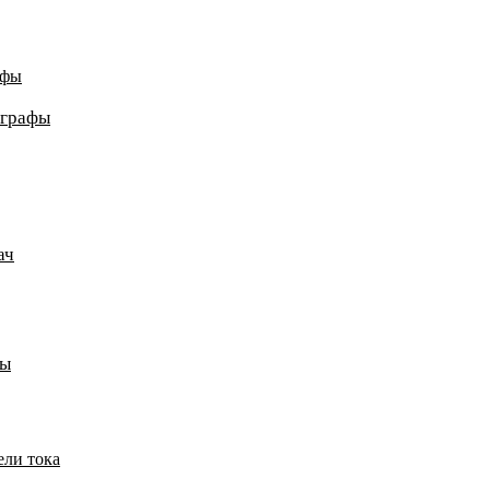
афы
ографы
ач
пы
ели тока