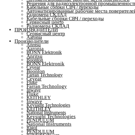
Решения для радиоэлектронной промышленност
Кабельные сборки СВЧ / переходы
Автоматизированные рабочие места поверителе
Радиомера СКЛАД
Кабельные сборки СВЧ / переходы
Сервисный центр
Радиомера СКЛАД
ПРОИЗВОДИТЕЛИ
Сервисный центр
Aaronia
Производители
Anritsu
Aaronia
BONN Elektronik
Anritsu
Boonton
BONN Elektronik
Ceyear
Boonton
Farran Technology
Ceyear
Fluke
Farran Technology
Inwave
Fluke
KEITHLEY
Inwave
Keysight Technologies
KEITHLEY
National Instruments
Keysight Technologies
PENDULUM
National Instruments
Rigol
PENDULUM