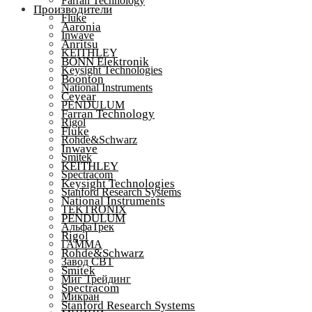
Farran Technology
Производители
Fluke
Aaronia
Inwave
Anritsu
KEITHLEY
BONN Elektronik
Keysight Technologies
Boonton
National Instruments
Ceyear
PENDULUM
Farran Technology
Rigol
Fluke
Rohde&Schwarz
Inwave
Smitek
KEITHLEY
Spectracom
Keysight Technologies
Stanford Research Systems
National Instruments
TEKTRONIX
PENDULUM
АльфаТрек
Rigol
ГАММА
Rohde&Schwarz
Завод СВТ
Smitek
Миг Трейдинг
Spectracom
Микран
Stanford Research Systems