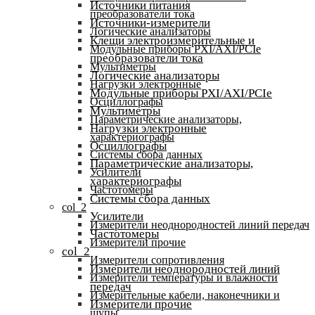
Источники питания
преобразователи тока
Источники-измерители
Логические анализаторы
Клещи электроизмерительные и
Модульные приборы PXI/AXI/PCIe
преобразователи тока
Мультиметры
Логические анализаторы
Нагрузки электронные
Модульные приборы PXI/AXI/PCIe
Осциллографы
Мультиметры
Параметрические анализаторы,
Нагрузки электронные
характериографы
Осциллографы
Системы сбора данных
Параметрические анализаторы,
Усилители
характериографы
Частотомеры
Системы сбора данных
col_2
Усилители
Измерители неоднородностей линий передач
Частотомеры
Измерители прочие
col_2
Измерители сопротивления
Измерители неоднородностей линий
Измерители температуры и влажности
передач
Измерительные кабели, наконечники и
Измерители прочие
щупы