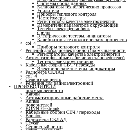
Системы сбора данных
Калибраторы технологических процессов
Усилители
Приборы теплового контроля
Частотомеры
Регистраторы качества электроэнергии
Измерители параметров окружающей
Тестеры электроустановок
среды
Электрические тестеры, индикаторы
Калибраторы технологических процессов
col_4
Приборы теплового контроля
Решения для радиоэлектронной промышленности
Регистраторы качества электроэнергии
Автоматизированные рабочие места поверителей
Тестеры электроустановок
Кабельные сборки СВЧ / переходы
Электрические тестеры, индикаторы
Радиомера СКЛАД
col_4
Сервисный центр
Решения для радиоэлектронной
ПРОИЗВОДИТЕЛИ
промышленности
Aaronia
Автоматизированные рабочие места
Anritsu
поверителей
BONN Elektronik
Кабельные сборки СВЧ / переходы
Boonton
Радиомера СКЛАД
Ceyear
Сервисный центр