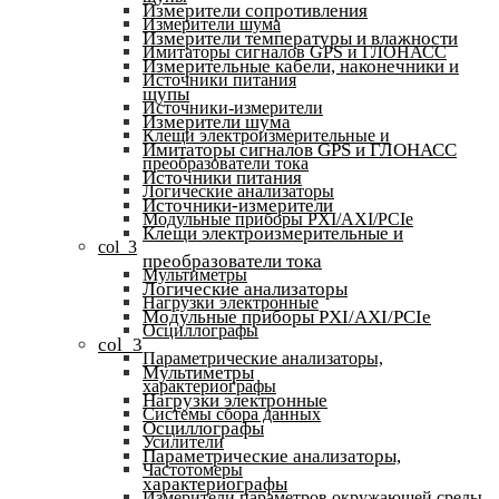
Измерители сопротивления
Измерители шума
Измерители температуры и влажности
Имитаторы сигналов GPS и ГЛОНАСС
Измерительные кабели, наконечники и
Источники питания
щупы
Источники-измерители
Измерители шума
Клещи электроизмерительные и
Имитаторы сигналов GPS и ГЛОНАСС
преобразователи тока
Источники питания
Логические анализаторы
Источники-измерители
Модульные приборы PXI/AXI/PCIe
Клещи электроизмерительные и
col_3
преобразователи тока
Мультиметры
Логические анализаторы
Нагрузки электронные
Модульные приборы PXI/AXI/PCIe
Осциллографы
col_3
Параметрические анализаторы,
Мультиметры
характериографы
Нагрузки электронные
Системы сбора данных
Осциллографы
Усилители
Параметрические анализаторы,
Частотомеры
характериографы
Измерители параметров окружающей среды