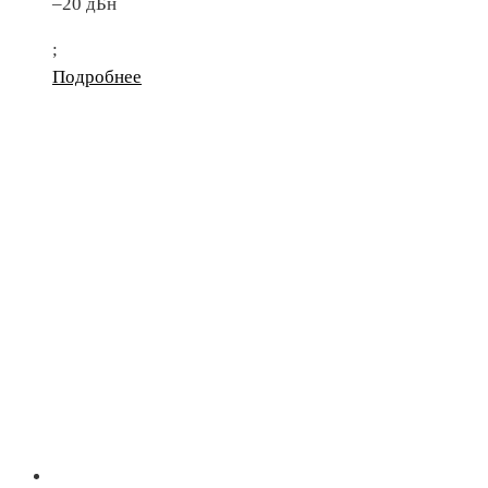
–20 дБн
;
Подробнее