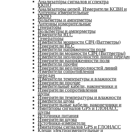
Анализаторы сигналов и спектра
ККПО
Анализаторы цепей, Измерители КСВН и
Антенны измерительные
ККПО
Вольтметры и амперметры
Антенны измерительные
Генераторы
Вольтметры и амперметры
Измерители RLC
Генераторы
Измерители мощности СВЧ (Ваттметры)
Измерители RLC
Измерители напряженности поля
Измерители мощности СВЧ (Ваттметры)
Измерители неоднородностей линий передач
Измерители напряженности поля
Измерители прочие
Измерители неоднородностей линий
Измерители сопротивления
передач
Измерители температуры и влажности
Измерители прочие
Измерительные кабели, наконечники и
Измерители сопротивления
щупы
Измерители температуры и влажности
Измерители шума
Измерительные кабели, наконечники и
Имитаторы сигналов GPS и ГЛОНАСС
щупы
Источники питания
Измерители шума
Источники-измерители
Имитаторы сигналов GPS и ГЛОНАСС
Клещи электроизмерительные и