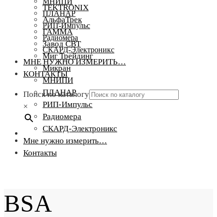
МНИПИ
TEKTRONIX
ПЛАНАР
АльфаТрек
РИП-Импульс
ГАММА
Радиомера
Завод СВТ
СКАРД-Электроникс
Миг Трейдинг
МНЕ НУЖНО ИЗМЕРИТЬ…
Микран
КОНТАКТЫ
МНИПИ
ПЛАНАР
Поиск по каталогу
РИП-Импульс
×
Радиомера
СКАРД-Электроникс
Мне нужно измерить…
Контакты
BSA