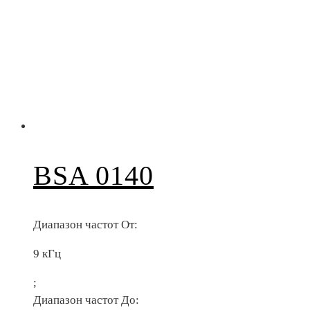
BSA 0140
Диапазон частот От:
9 кГц
;
Диапазон частот До: